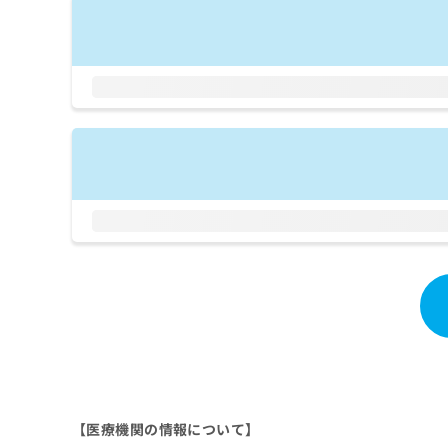
拡
資
きま
充
料
せん
の
ので
の
ご了
お
ご
承く
申
請
ださ
し
求
い。
込
は
み
こ
は
ち
こ
ら
ち
ら
無
料
掲
情
載
報
情
拡
報
充
の
の
修
お
正
申
は
し
【医療機関の情報について】
こ
込