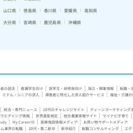
山口県
徳島県
香川県
愛媛県
高知県
大分県
宮崎県
鹿児島県
沖縄県
験者の就活
看護学生向け
医学生・研修医向け
独立・開業情報
転職・
ミドル・シニアの求人
障害者に特化した求人紹介サービス
福祉・介護の
総合・専門ニュース
10代のチャレンジサイト
ティーンマーケティング
ウエディング情報
世界遺産検定
総合農業情報サイト
マイナビ子育て
tudy
My CareerID
医療施設情報メディア
お買い物サポートメディア
ーム業界の転職
20代・第二新卒
新卒紹介
転職コンサルティング
エグ