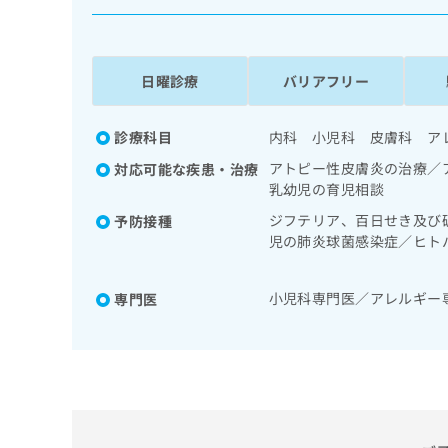
係
ク
者
リ
の
ニ
ッ
方
日曜診療
バリアフリー
ク
は
ナ
こ
ビ
診療科目
内科 小児科 皮膚科 ア
ち
に
アトピー性皮膚炎の治療／
対応可能な疾患・治療
関
ら
乳幼児の育児相談
す
る
ジフテリア、百日せき及び
予防接種
お
児の肺炎球菌感染症／ヒト
広
広
問
型肝炎／ロタウイルス感染
告
告
い
出
代
合
小児科専門医／アレルギー
専門医
稿
わ
理
の
せ
店
お
は
の
問
こ
い
方
ち
合
ら
は
わ
こ