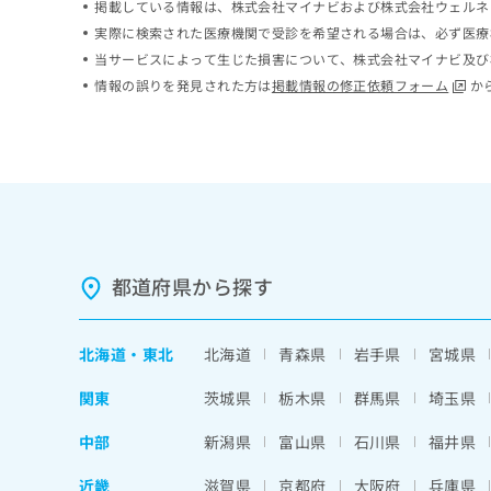
掲載している情報は、株式会社マイナビおよび株式会社ウェルネ
ち
み
実際に検索された医療機関で受診を希望される場合は、必ず医療
ら
は
当サービスによって生じた損害について、株式会社マイナビ及び
こ
ち
情報の誤りを発見された方は
掲載情報の修正依頼フォーム
か
そ
ら
の
他
の
お
問
い
合
わ
都道府県から探す
せ
は
こ
北海道
・
東北
北海道
青森県
岩手県
宮城県
ち
ら
関東
茨城県
栃木県
群馬県
埼玉県
中部
新潟県
富山県
石川県
福井県
近畿
滋賀県
京都府
大阪府
兵庫県