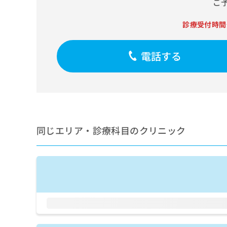
ご
せ
こち
ち
らは
は
マイ
こ
ら
診療受付時間
ナビ
ち
クリ
ら
ニッ
電話する
クナ
広
ビサ
広
資
イト
告
告
への
料
出
出
お問
の
稿
合せ
稿
ご
の
フォ
の
請
お
ーム
お
求
問
とな
問
同じエリア・診療科目のクリニック
りま
は
い
い
す。
こ
合
合
クリ
ち
わ
ニッ
わ
ら
せ
クの
せ
は
予
は
約・
こ
こ
無
症状
ち
ち
のご
料
ら
相談
ら
情
など
報
はで