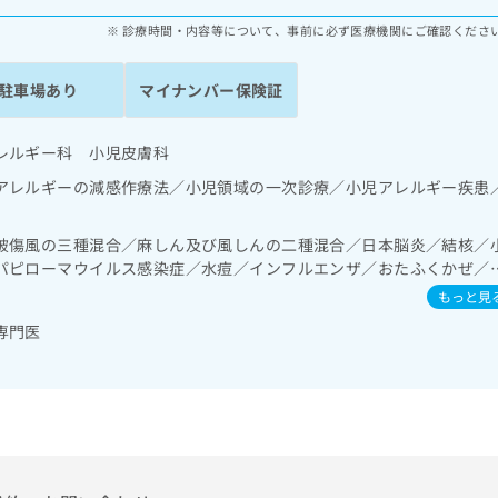
診療時間・内容等について、事前に必ず医療機関にご確認くださ
駐車場あり
マイナンバー保険証
レルギー科 小児皮膚科
アレルギーの減感作療法／小児領域の一次診療／小児アレルギー疾患
破傷風の三種混合／麻しん及び風しんの二種混合／日本脳炎／結核／
パピローマウイルス感染症／水痘／インフルエンザ／おたふくかぜ／
症
もっと見
専門医