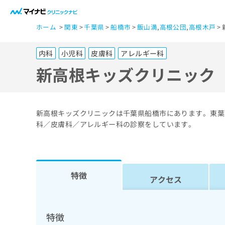
一
ホーム
関東
千葉県
船橋市
飯山満
,
高根公団
,
高根木戸
般
ユ
内科
小児科
皮膚科
アレルギー科
ー
ザ
新高根キッズクリニック
ー
の
方
新高根キッズクリニックは千葉県船橋市にあります。東葉
は
科／皮膚科／アレルギー科の診察をしています。
こ
ち
ら
特徴
アクセス
医
マ
療
イ
ナ
関
特徴
ビ