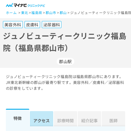
一
般
ホーム
東北
福島県
郡山市
郡山
ジュノビューティークリニック福島院
ユ
美容外科
皮膚科
泌尿器科
ー
ザ
ジュノビューティークリニック福島
ー
院（福島県郡山市）
の
方
は
郡山駅
こ
ち
ジュノビューティークリニック福島院は福島県郡山市にあります。
ら
JR東北新幹線の郡山が最寄り駅です。美容外科／皮膚科／泌尿器科
の診察をしています。
医
マ
療
イ
関
ナ
係
ビ
者
ク
特徴
アクセス
診療時間
紹介記事
医師
の
リ
方
ニ