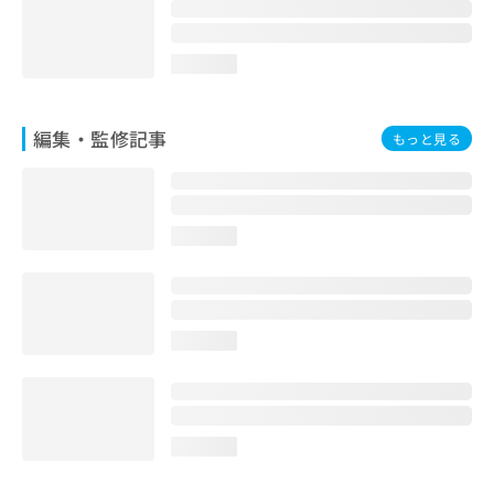
お
問
い
loading...
合
わ
せ
編集・監修記事
もっと見る
は
こ
ち
ら
loading...
loading...
loading...