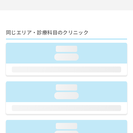
出
稿
クリ
資
稿
ニッ
の
料
クナ
の
お
の
ビサ
お
問
ご
イト
問
い
請
への
い
同じエリア・診療科目のクリニック
合
お問
求
合
合せ
わ
は
フォ
わ
せ
こ
ーム
loading...
せ
は
ち
とな
は
こ
ら
loading...
りま
こ
ち
す。
ち
ら
クリ
無
ら
ニッ
料
クの
資
情
予
loading...
料
報
約・
の
症状
拡
loading...
のご
ご
充
相談
請
の
など
求
お
はで
は
申
きま
こ
せん
し
loading...
ので
ち
込