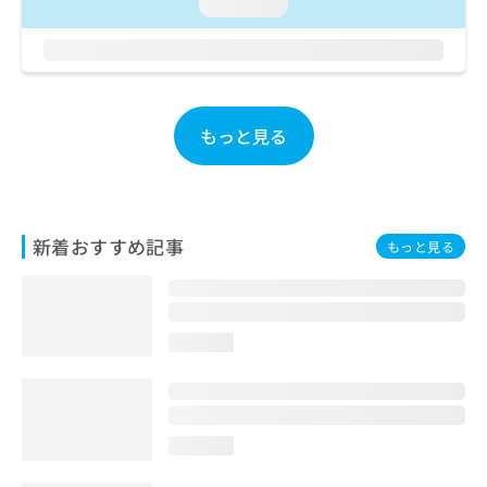
ご了
loading...
ら
み
承く
は
ださ
こ
無
い。
ち
料
ら
情
報
もっと見る
拡
掲
充
載
の
情
お
報
申
の
新着おすすめ記事
もっと見る
し
修
込
正
み
は
は
こ
こ
ち
loading...
ち
ら
ら
そ
の
loading...
他
の