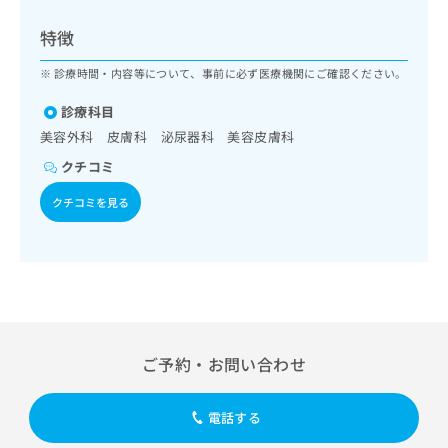
ッ
は
ク
こ
特徴
ナ
ち
ビ
診療時間・内容等について、事前に必ず医療機関にご確認ください。
ら
に
関
診療科目
広
す
広
美容外科 皮膚科 泌尿器科 美容皮膚科
告
る
告
代
クチコミ
お
出
理
問
稿
クチコミを見る
店
い
の
合
の
お
わ
方
問
せ
い
は
は
合
こ
こ
わ
ち
ち
せ
ら
ら
は
ご予約・お問い合わせ
こ
こち
ち
広
らは
広
ら
告
電話する
マイ
告
出
ナビ