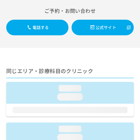
出
稿
クリ
資
稿
ニッ
の
料
ご予約・お問い合わせ
クナ
の
お
の
ビサ
お
問
ご
イト
問
電話する
公式サイト
い
請
への
い
合
お問
求
合
合せ
わ
は
フォ
わ
せ
こ
ーム
せ
は
ち
とな
は
こ
ら
りま
こ
ち
す。
同じエリア・診療科目のクリニック
ち
ら
クリ
無
ら
ニッ
料
クの
資
情
予
loading...
料
報
約・
loading...
の
症状
拡
のご
ご
充
相談
請
の
など
求
お
はで
は
申
きま
loading...
こ
せん
し
ので
ち
込
loading...