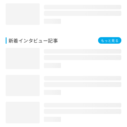
loading...
新着インタビュー記事
もっと見る
loading...
loading...
loading...