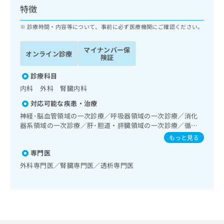
ッ
は
特徴
ク
こ
ナ
診療時間・内容等について、事前に必ず医療機関にご確認ください。
ち
ビ
ら
に
マイナンバー保
オンライン診療
関
険証
広
す
広
告
る
診療科目
告
代
お
出
内科 外科 腎臓内科
理
問
稿
対応可能な疾患・治療
店
い
の
合
の
神経･脳血管領域の一次診療／呼吸器領域の一次診療／消化
お
わ
器系領域の一次診療／肝･胆道・膵臓領域の一次診療／循環
方
問
器系領域の一次診療／腎･泌尿器系領域の一次診療／内分泌･
せ
い
は
もっと見る
代謝･栄養領域の一次診療
は
合
こ
専門医
こ
わ
ち
ち
外科専門医／腎臓専門医／透析専門医
せ
ら
ら
は
こ
こち
ち
広
らは
広
ら
告
マイ
告
出
ナビ