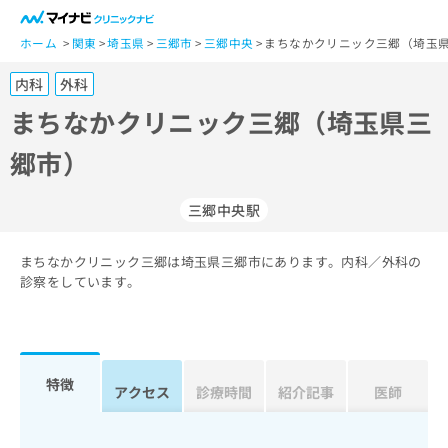
一
般
ホーム
関東
埼玉県
三郷市
三郷中央
まちなかクリニック三郷（埼玉
ユ
内科
外科
ー
ザ
まちなかクリニック三郷（埼玉県三
ー
郷市）
の
方
は
三郷中央駅
こ
ち
まちなかクリニック三郷は埼玉県三郷市にあります。内科／外科の
ら
診察をしています。
医
マ
療
イ
関
ナ
係
ビ
特徴
アクセス
診療時間
紹介記事
医師
者
ク
の
リ
方
ニ