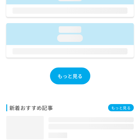
ご了
ら
み
承く
は
ださ
こ
無
い。
ち
料
ら
情
loading...
報
loading...
拡
掲
充
載
の
情
お
報
申
の
し
修
もっと見る
込
正
み
は
は
こ
こ
ち
ち
ら
新着おすすめ記事
もっと見る
ら
そ
の
他
loading...
の