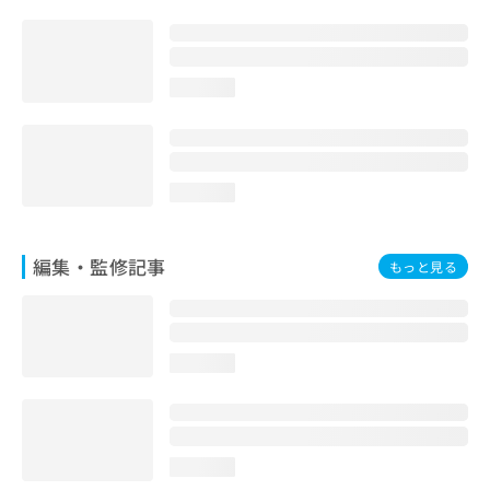
お
問
い
合
loading...
わ
せ
は
こ
ち
loading...
ら
編集・監修記事
もっと見る
loading...
loading...