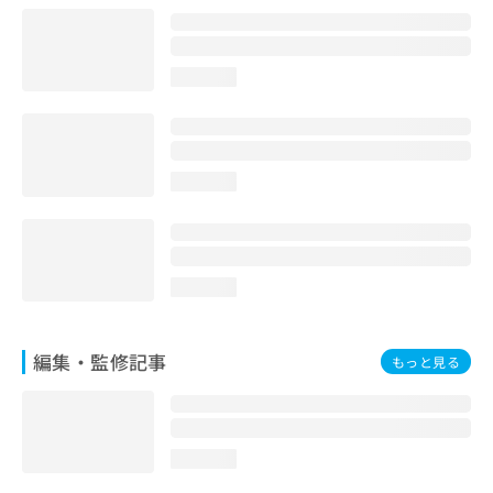
お
問
い
loading...
合
わ
せ
は
こ
loading...
ち
ら
loading...
編集・監修記事
もっと見る
loading...