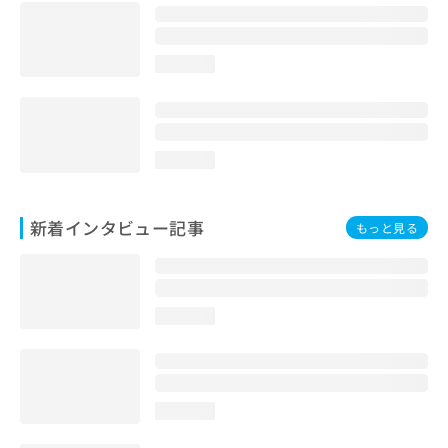
loading...
loading...
新着インタビュー記事
もっと見る
loading...
loading...