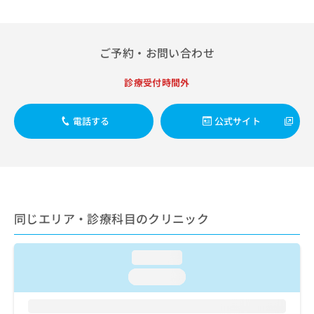
出
稿
クリ
資
稿
ニッ
の
料
クナ
の
お
の
ビサ
お
問
ご
ご予約・お問い合わせ
イト
問
い
請
への
い
合
お問
求
診療受付時間外
合
合せ
わ
は
フォ
わ
せ
こ
ーム
せ
は
ち
電話する
公式サイト
とな
は
こ
ら
りま
こ
ち
す。
ち
ら
クリ
無
ら
ニッ
料
クの
資
情
予
料
報
約・
同じエリア・診療科目のクリニック
の
症状
拡
のご
ご
充
相談
請
の
など
loading...
求
お
はで
は
loading...
申
きま
こ
せん
し
ので
ち
込