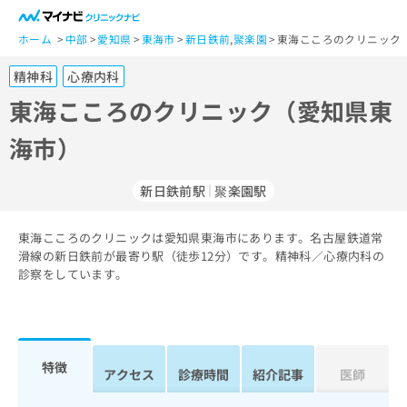
一
般
ホーム
中部
愛知県
東海市
新日鉄前
,
聚楽園
東海こころのクリニック
ユ
精神科
心療内科
ー
ザ
東海こころのクリニック（愛知県東
ー
海市）
の
方
は
新日鉄前駅
聚楽園駅
こ
ち
東海こころのクリニックは愛知県東海市にあります。名古屋鉄道常
ら
滑線の新日鉄前が最寄り駅（徒歩12分）です。精神科／心療内科の
診察をしています。
医
マ
療
イ
関
ナ
係
ビ
者
ク
特徴
アクセス
診療時間
紹介記事
医師
の
リ
方
ニ