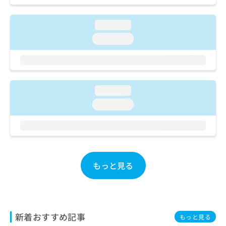
ご了
ら
み
承く
は
ださ
loading...
こ
無
い。
ち
料
loading...
ら
情
報
拡
掲
充
載
の
情
loading...
お
報
loading...
申
の
し
修
込
正
み
は
は
こ
こ
ち
もっと見る
ち
ら
ら
そ
の
他
新着おすすめ記事
もっと見る
の