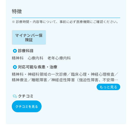
ッ
は
ク
こ
特徴
ナ
ち
ビ
診療時間・内容等について、事前に必ず医療機関にご確認ください。
ら
に
関
マイナンバー保
広
す
広
険証
告
る
告
代
お
診療科目
出
理
問
稿
精神科 心療内科 老年心療内科
店
い
の
対応可能な疾患・治療
合
の
お
わ
精神科・神経科領域の一次診療／臨床心理・神経心理検査／
方
問
せ
精神療法／睡眠障害／神経症性障害（強迫性障害、不安障
い
は
害、パニック障害等）／認知症
は
合
もっと見る
こ
こ
わ
ち
クチコミ
ち
せ
ら
ら
は
クチコミを見る
こ
こち
ち
広
らは
広
ら
告
マイ
告
出
ナビ