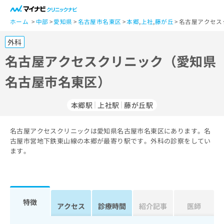
一
般
ホーム
中部
愛知県
名古屋市名東区
本郷
,
上社
,
藤が丘
名古屋アクセス
ユ
外科
ー
ザ
名古屋アクセスクリニック（愛知県
ー
名古屋市名東区）
の
方
は
本郷駅
上社駅
藤が丘駅
こ
ち
名古屋アクセスクリニックは愛知県名古屋市名東区にあります。名
ら
古屋市営地下鉄東山線の本郷が最寄り駅です。外科の診察をしてい
ます。
医
マ
療
イ
関
ナ
係
ビ
者
ク
特徴
アクセス
診療時間
紹介記事
医師
の
リ
方
ニ