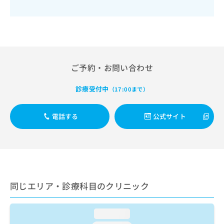
出
稿
クリ
資
稿
ニッ
の
料
クナ
の
お
の
ビサ
お
問
ご
イト
問
い
請
への
い
合
お問
求
合
合せ
わ
は
ご予約・お問い合わせ
フォ
わ
せ
こ
ーム
せ
は
ち
診療受付中
とな
（17:00まで）
は
こ
ら
りま
こ
ち
す。
ち
ら
クリ
電話する
公式サイト
無
ら
ニッ
料
クの
資
情
予
料
報
約・
の
症状
拡
のご
ご
充
相談
請
の
など
同じエリア・診療科目のクリニック
求
お
はで
は
申
きま
こ
せん
し
loading...
ので
ち
込