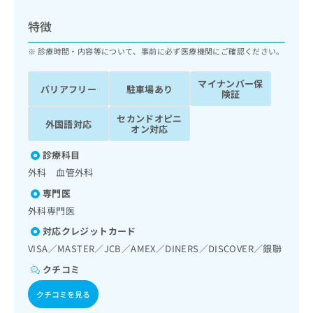
ッ
は
ク
こ
特徴
ナ
ち
ビ
診療時間・内容等について、事前に必ず医療機関にご確認ください。
ら
に
関
マイナンバー保
広
バリアフリー
駐車場あり
す
広
険証
告
る
告
代
セカンドオピニ
お
出
外国語対応
オン対応
理
問
稿
店
い
の
診療科目
合
の
お
外科 血管外科
わ
方
問
せ
い
は
専門医
は
合
こ
外科専門医
こ
わ
ち
ち
対応クレジットカード
せ
ら
ら
は
VISA／MASTER／JCB／AMEX／DINERS／DISCOVER／銀聯
こ
クチコミ
こち
ち
広
らは
広
ら
告
クチコミを見る
マイ
告
出
ナビ