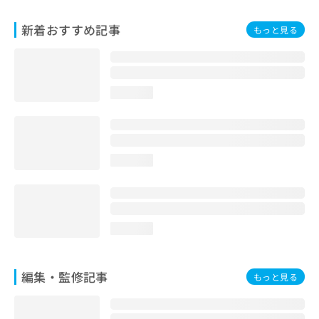
お
問
新着おすすめ記事
もっと見る
い
合
わ
せ
loading...
は
こ
ち
ら
loading...
loading...
編集・監修記事
もっと見る