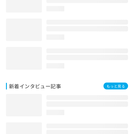
loading...
loading...
loading...
新着インタビュー記事
もっと見る
loading...