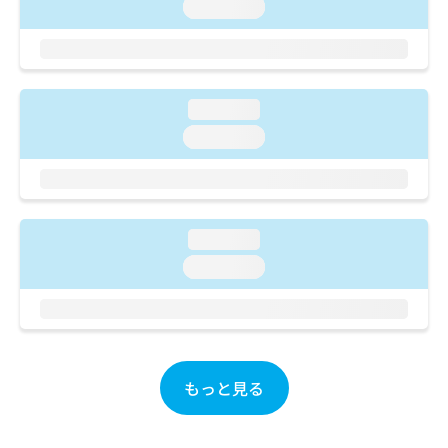
ご了
ら
loading...
み
承く
は
ださ
こ
無
い。
ち
料
ら
情
loading...
報
拡
掲
loading...
充
載
の
情
お
報
申
の
し
修
loading...
込
正
loading...
み
は
は
こ
こ
ち
ち
ら
ら
そ
もっと見る
の
他
の