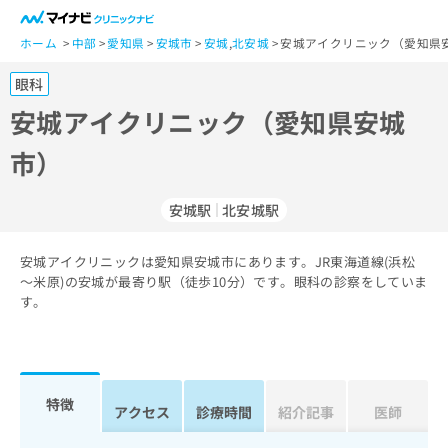
一
般
ホーム
中部
愛知県
安城市
安城
,
北安城
安城アイクリニック（愛知県安
ユ
眼科
ー
ザ
安城アイクリニック（愛知県安城
ー
市）
の
方
は
安城駅
北安城駅
こ
ち
安城アイクリニックは愛知県安城市にあります。JR東海道線(浜松
ら
～米原)の安城が最寄り駅（徒歩10分）です。眼科の診察をしていま
す。
医
マ
療
イ
関
ナ
係
ビ
者
ク
特徴
アクセス
診療時間
紹介記事
医師
の
リ
方
ニ