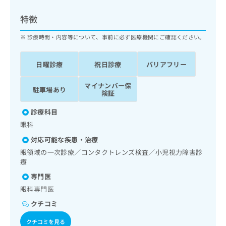
ッ
は
ク
こ
特徴
ナ
ち
ビ
診療時間・内容等について、事前に必ず医療機関にご確認ください。
ら
に
関
広
日曜診療
祝日診療
バリアフリー
す
広
告
る
告
代
マイナンバー保
お
出
駐車場あり
険証
理
問
稿
店
い
の
診療科目
合
の
お
眼科
わ
方
問
せ
い
は
対応可能な疾患・治療
は
合
こ
眼領域の一次診療／コンタクトレンズ検査／小児視力障害診
こ
わ
ち
療
ち
せ
ら
専門医
ら
は
こ
眼科専門医
こち
ち
広
クチコミ
らは
広
ら
告
マイ
告
出
ナビ
クチコミを見る