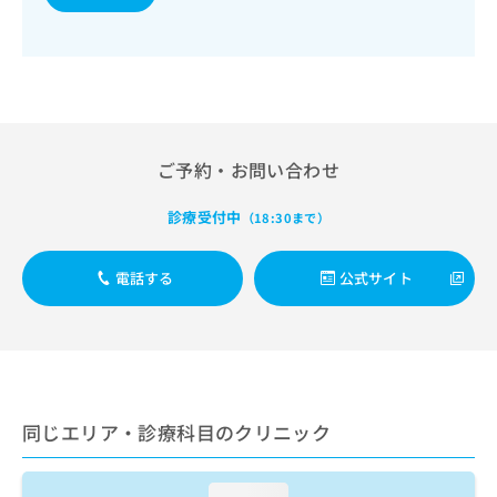
出
稿
クリ
資
稿
ニッ
の
料
クナ
の
お
の
ビサ
お
問
ご
イト
問
い
請
への
い
合
お問
求
合
合せ
わ
は
フォ
わ
せ
ご予約・お問い合わせ
こ
ーム
せ
は
ち
とな
は
こ
ら
りま
診療受付中
（18:30まで）
こ
ち
す。
ち
ら
クリ
無
ら
ニッ
電話する
公式サイト
料
クの
資
情
予
料
報
約・
の
症状
拡
のご
ご
充
相談
請
の
など
求
お
はで
同じエリア・診療科目のクリニック
は
申
きま
こ
せん
し
ので
ち
込
loading...