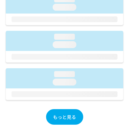
ご了
ら
み
承く
loading...
は
ださ
こ
無
い。
ち
料
ら
情
報
loading...
拡
掲
充
loading...
載
の
情
お
報
申
の
し
修
込
正
loading...
み
は
loading...
は
こ
こ
ち
ち
ら
ら
そ
の
もっと見る
他
の