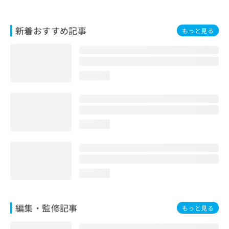
お
問
い
新着おすすめ記事
もっと見る
合
わ
せ
は
loading...
こ
ち
ら
loading...
loading...
編集・監修記事
もっと見る