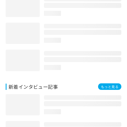
loading...
loading...
loading...
新着インタビュー記事
もっと見る
loading...