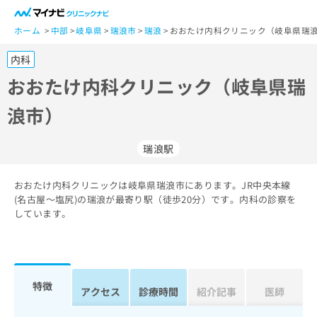
一
般
ホーム
中部
岐阜県
瑞浪市
瑞浪
おおたけ内科クリニック（岐阜県瑞浪
ユ
内科
ー
ザ
おおたけ内科クリニック（岐阜県瑞
ー
浪市）
の
方
は
瑞浪駅
こ
ち
おおたけ内科クリニックは岐阜県瑞浪市にあります。JR中央本線
ら
(名古屋～塩尻)の瑞浪が最寄り駅（徒歩20分）です。内科の診察を
しています。
医
マ
療
イ
関
ナ
係
ビ
者
ク
特徴
アクセス
診療時間
紹介記事
医師
の
リ
方
ニ