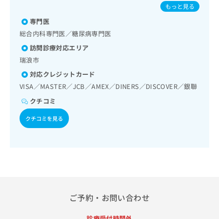
出
／Hib感染症／小児の肺炎球菌感染症／ヒトパピローマウイ
稿
クリ
資
もっと見る
稿
ニッ
ルス感染症／水痘／インフルエンザ／成人の肺炎球菌感染症
の
料
クナ
専門医
の
／おたふくかぜ／A型肝炎／B型肝炎／ロタウイルス感染症
お
の
ビサ
お
問
総合内科専門医／糖尿病専門医
ご
イト
問
い
請
への
訪問診療対応エリア
い
合
お問
求
瑞浪市
合
合せ
わ
は
フォ
わ
せ
こ
対応クレジットカード
ーム
せ
は
ち
VISA／MASTER／JCB／AMEX／DINERS／DISCOVER／銀聯
とな
は
こ
ら
りま
こ
クチコミ
ち
す。
ち
ら
クリ
無
クチコミを見る
ら
ニッ
料
クの
資
情
予
料
報
約・
の
症状
拡
のご
ご
充
相談
請
の
など
求
お
はで
は
申
きま
ご予約・お問い合わせ
こ
せん
し
ので
ち
込
診療受付時間外