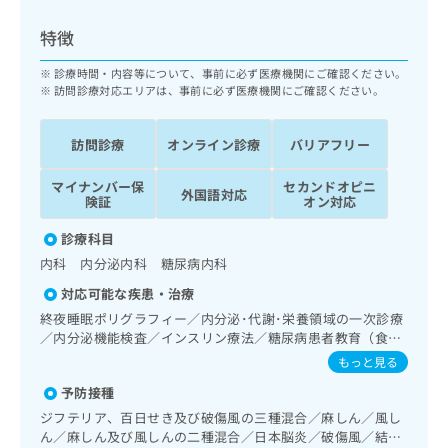
ッ
は
ク
こ
特徴
ナ
ち
ビ
診療時間・内容等について、事前に必ず医療機関にご確認ください。
ら
に
訪問診療対応エリアは、事前に必ず医療機関にご確認ください。
関
広
す
広
告
訪問診療
オンライン診療
バリアフリー
る
告
代
お
出
マイナンバー保
セカンドオピニ
理
問
稿
外国語対応
険証
オン対応
店
い
の
合
の
お
診療科目
わ
方
問
内科 内分泌内科 糖尿病内科
せ
い
は
は
合
対応可能な疾患・治療
こ
こ
わ
終夜睡眠ポリグラフィー／内分泌･代謝･栄養領域の一次診療
ち
ち
せ
／内分泌機能検査／インスリン療法／糖尿病患者教育（食事
ら
ら
は
療法、運動療法、自己血糖測定）／糖尿病による合併症に対
もっと見る
こ
する継続的な管理及び指導／漢方薬の処方
こち
予防接種
ち
広
らは
広
ら
告
ジフテリア、百日せき及び破傷風の三種混合／麻しん／風し
マイ
告
出
ん／麻しん及び風しんの二種混合／日本脳炎／破傷風／結核
ナビ