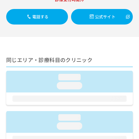
ご了
ら
み
承く
は
ださ
こ
無
い。
電話する
公式サイト
ち
料
ら
情
報
拡
掲
充
載
の
情
同じエリア・診療科目のクリニック
お
報
申
の
し
修
loading...
込
正
み
は
loading...
は
こ
こ
ち
ち
ら
ら
loading...
そ
の
loading...
他
の