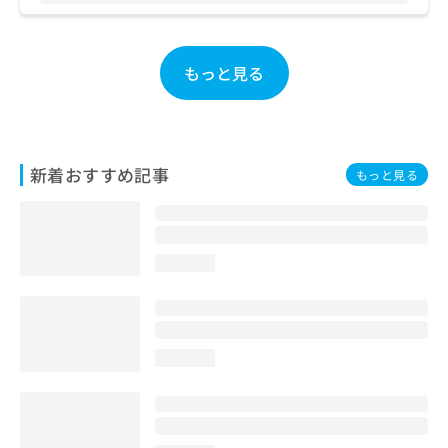
お
問
い
もっと見る
合
わ
せ
は
こ
新着おすすめ記事
ち
もっと見る
ら
loading...
loading...