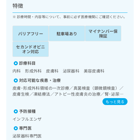
ッ
は
特徴
ク
こ
ナ
診療時間・内容等について、事前に必ず医療機関にご確認ください。
ち
ビ
ら
に
マイナンバー保
バリアフリー
駐車場あり
関
険証
広
す
広
告
セカンドオピニ
る
告
オン対応
代
お
出
理
問
稿
診療科目
店
い
の
内科 形成外科 皮膚科 泌尿器科 美容皮膚科
合
の
お
わ
方
問
対応可能な疾患・治療
せ
い
は
皮膚･形成外科領域の一次診療／真菌検査（顕微鏡検査）／
は
合
こ
皮膚生検／凍結療法／アトピー性皮膚炎の治療／腎･泌尿器
こ
わ
ち
系領域の一次診療／膀胱鏡検査／尿失禁の治療／CT撮影／漢
もっと見る
ち
せ
方薬の処方
ら
ら
は
予防接種
こ
インフルエンザ
こち
ち
広
らは
専門医
広
ら
告
マイ
告
泌尿器科専門医
出
ナビ