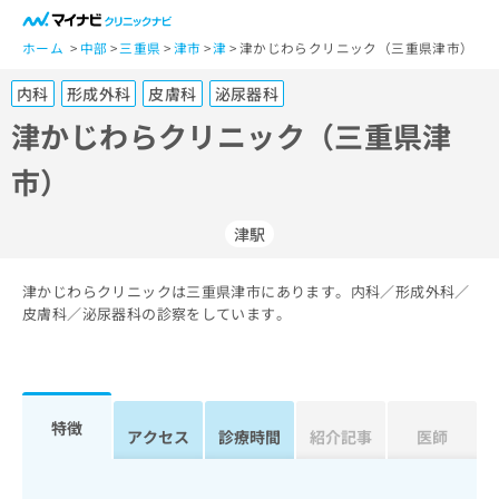
一
般
ホーム
中部
三重県
津市
津
津かじわらクリニック（三重県津市）
ユ
内科
形成外科
皮膚科
泌尿器科
ー
ザ
津かじわらクリニック（三重県津
ー
市）
の
方
は
津駅
こ
ち
津かじわらクリニックは三重県津市にあります。内科／形成外科／
ら
皮膚科／泌尿器科の診察をしています。
医
マ
療
イ
関
ナ
係
ビ
特徴
アクセス
診療時間
紹介記事
医師
者
ク
の
リ
方
ニ