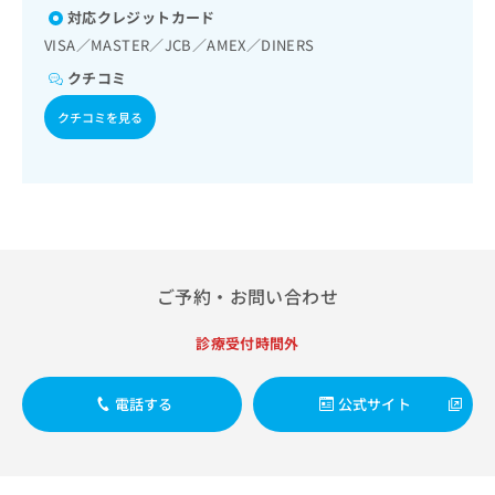
出
稿
クリ
資
対応クレジットカード
稿
ニッ
の
料
VISA／MASTER／JCB／AMEX／DINERS
クナ
の
お
の
ビサ
お
問
クチコミ
ご
イト
問
い
請
への
い
クチコミを見る
合
お問
求
合
合せ
わ
は
フォ
わ
せ
こ
ーム
せ
は
ち
とな
は
こ
ら
りま
こ
ち
す。
ち
ら
クリ
無
ら
ニッ
料
クの
ご予約・お問い合わせ
資
情
予
料
報
約・
診療受付時間外
の
症状
拡
のご
ご
充
相談
請
の
など
電話する
公式サイト
求
お
はで
は
申
きま
こ
せん
し
ので
ち
込