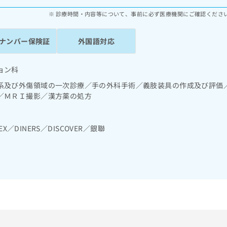
診療時間・内容等について、事前に必ず医療機関にご確認くださ
ナンバー保険証
外国語対応
ョン科
系及び外傷領域の一次診療／手の外科手術／義肢装具の作成及び評価
／ＭＲＩ撮影／漢方薬の処方
EX／DINERS／DISCOVER／銀聯