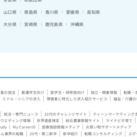
山口県
徳島県
香川県
愛媛県
高知県
大分県
宮崎県
鹿児島県
沖縄県
験者の就活
看護学生向け
医学生・研修医向け
独立・開業情報
転職・
ミドル・シニアの求人
障害者に特化した求人紹介サービス
福祉・介護の
総合・専門ニュース
10代のチャレンジサイト
ティーンマーケティング
ウエディング情報
世界遺産検定
総合農業情報サイト
マイナビ子育て
tudy
My CareerID
医療施設情報メディア
お買い物サポートメディア
ーム業界の転職
20代・第二新卒
新卒紹介
転職コンサルティング
エグ