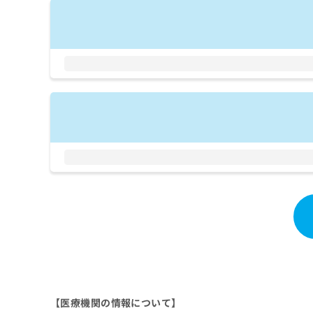
拡
資
きま
充
料
せん
の
ので
の
ご了
お
ご
承く
申
請
ださ
し
求
い。
込
は
み
こ
は
ち
こ
ら
ち
ら
無
料
掲
情
載
報
情
拡
報
充
の
の
修
お
正
申
は
し
【医療機関の情報について】
こ
込