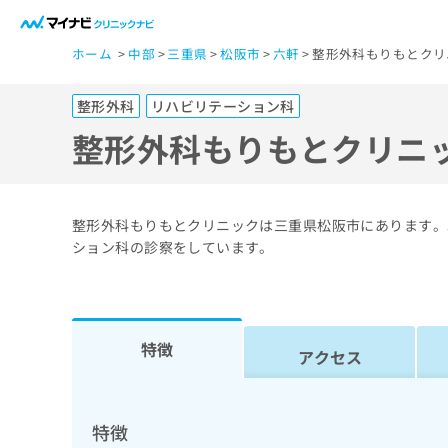
一
ホーム
中部
三重県
松阪市
六軒
整形外科もりもとクリ
般
ユ
整形外科
リハビリテーション科
ー
ザ
整形外科もりもとクリニ
ー
の
方
整形外科もりもとクリニックは三重県松阪市にあります。
は
ション科の診察をしています。
こ
ち
ら
特徴
アクセス
医
マ
療
イ
ナ
関
特徴
ビ