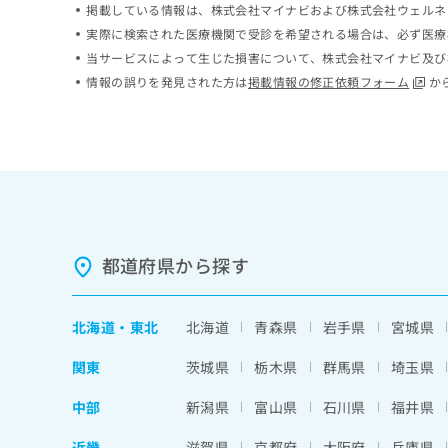
掲載している情報は、株式会社マイナビおよび株式会社ウェルネ
ち
み
実際に検索された医療機関で受診を希望される場合は、必ず医療
ら
は
こ
当サービスによって生じた損害について、株式会社マイナビ及び
ち
情報の誤りを発見された方は
掲載情報の修正依頼フォーム
か
そ
ら
の
他
の
お
問
い
合
わ
都道府県から探す
せ
は
こ
北海道
・
東北
北海道
青森県
岩手県
宮城県
ち
ら
関東
茨城県
栃木県
群馬県
埼玉県
中部
新潟県
富山県
石川県
福井県
近畿
滋賀県
京都府
大阪府
兵庫県