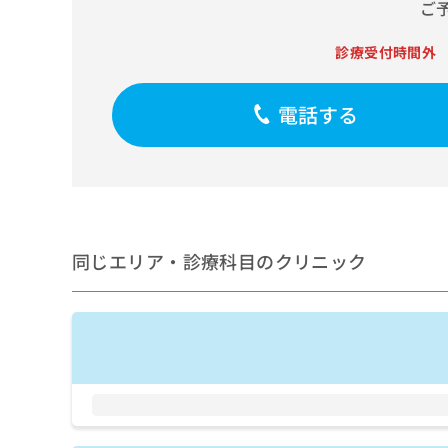
せ
こち
ご
ち
らは
は
マイ
こ
ら
診療受付時間外
ナビ
ち
クリ
ら
ニッ
クナ
電話する
広
ビサ
広
資
イト
告
告
への
料
出
出
お問
の
稿
合せ
稿
ご
の
フォ
の
請
お
ーム
お
求
問
とな
問
同じエリア・診療科目のクリニック
りま
は
い
い
す。
こ
合
合
クリ
ち
わ
ニッ
わ
ら
せ
クの
せ
は
予
は
約・
こ
こ
無
症状
ち
ち
のご
料
ら
相談
ら
情
など
報
はで