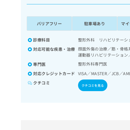
係
ク
者
リ
の
ニ
ッ
方
バリアフリー
駐車場あり
マイ
ク
は
ナ
こ
ビ
診療科目
整形外科 リハビリテーシ
ち
に
顔面外傷の治療／筋・骨格
対応可能な疾患・治療
関
ら
運動器リハビリテーション
す
る
整形外科専門医
専門医
お
広
広
対応クレジットカード
VISA／MASTER／JCB／AM
問
告
告
い
クチコミ
出
代
合
クチコミを見る
稿
わ
理
の
せ
店
お
は
の
問
こ
い
方
ち
合
ら
は
わ
こ