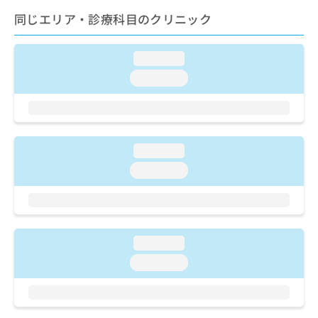
ご了
ら
み
承く
同じエリア・診療科目のクリニック
は
ださ
こ
無
い。
ち
料
loading...
ら
情
loading...
報
拡
掲
充
載
の
情
お
報
loading...
申
の
し
修
loading...
込
正
み
は
は
こ
こ
ち
ち
ら
loading...
ら
loading...
そ
の
他
の