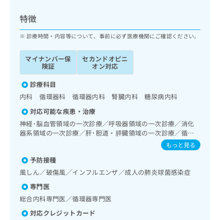
ッ
は
ク
こ
特徴
ナ
ち
ビ
診療時間・内容等について、事前に必ず医療機関にご確認ください。
ら
に
関
マイナンバー保
セカンドオピニ
広
す
広
険証
オン対応
告
る
告
代
お
診療科目
出
理
問
稿
内科 循環器科 循環器内科 腎臓内科 糖尿病内科
店
い
の
対応可能な疾患・治療
合
の
お
わ
神経･脳血管領域の一次診療／呼吸器領域の一次診療／消化
方
問
せ
器系領域の一次診療／肝･胆道・膵臓領域の一次診療／循環
い
は
器系領域の一次診療／ホルター型心電図検査／ペースメーカ
は
合
もっと見る
こ
ー管理／腎･泌尿器系領域の一次診療／内分泌･代謝･栄養領
こ
わ
ち
予防接種
域の一次診療／内分泌機能検査／糖尿病患者教育（食事療
ち
せ
ら
法、運動療法、自己血糖測定）／糖尿病による合併症に対す
ら
風しん／破傷風／インフルエンザ／成人の肺炎球菌感染症
は
る継続的な管理及び指導／血液・免疫系領域の一次診療／漢
こ
専門医
方薬の処方
こち
ち
広
総合内科専門医／循環器専門医
らは
広
ら
告
マイ
告
対応クレジットカード
出
ナビ