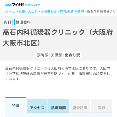
一
般
ホーム
近畿
大阪府
大阪市北区
扇町
,
天満
,
南森町
高石内科循環器クリ
ユ
内科
循環器科
ー
ザ
高石内科循環器クリニック（大阪府
ー
大阪市北区）
の
方
は
扇町駅
天満駅
南森町駅
こ
ち
高石内科循環器クリニックは大阪府大阪市北区にあります。大阪市
ら
営地下鉄堺筋線の扇町が最寄り駅です。内科／循環器科の診察をし
ています。
医
マ
療
イ
関
ナ
係
ビ
者
ク
特徴
アクセス
診療時間
紹介記事
医師
の
リ
方
ニ