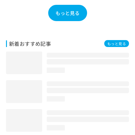
お
問
もっと見る
い
合
わ
せ
は
新着おすすめ記事
もっと見る
こ
ち
ら
loading...
loading...
loading...