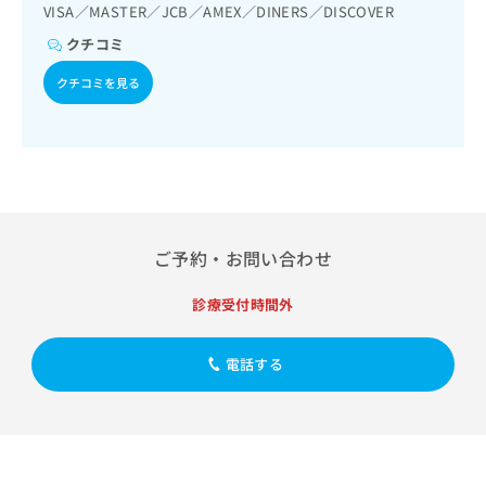
出
稿
クリ
VISA／MASTER／JCB／AMEX／DINERS／DISCOVER
資
稿
ニッ
の
料
クチコミ
クナ
の
お
の
ビサ
お
問
ご
イト
クチコミを見る
問
い
請
への
い
合
お問
求
合
合せ
わ
は
フォ
わ
せ
こ
ーム
せ
は
ち
とな
は
こ
ら
りま
こ
ち
す。
ち
ら
クリ
ご予約・お問い合わせ
無
ら
ニッ
料
クの
資
情
予
診療受付時間外
料
報
約・
の
症状
拡
のご
ご
電話する
充
相談
請
の
など
求
お
はで
は
申
きま
こ
せん
し
ので
ち
込