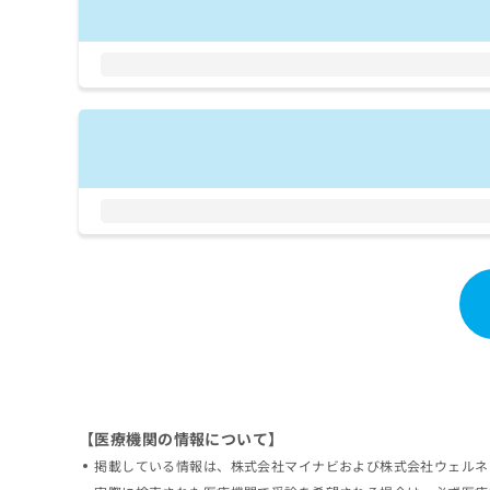
拡
資
きま
充
料
せん
の
ので
の
ご了
お
ご
承く
申
請
ださ
し
求
い。
込
は
み
こ
は
ち
こ
ら
ち
ら
無
料
掲
情
載
報
情
拡
報
充
の
の
修
お
【医療機関の情報について】
正
申
は
し
掲載している情報は、株式会社マイナビおよび株式会社ウェルネ
こ
込