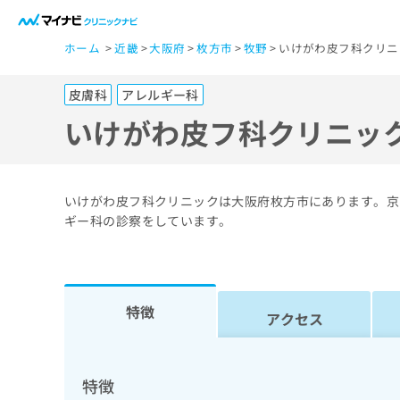
一
ホーム
近畿
大阪府
枚方市
牧野
いけがわ皮フ科クリニ
般
ユ
皮膚科
アレルギー科
ー
ザ
いけがわ皮フ科クリニッ
ー
の
方
いけがわ皮フ科クリニックは大阪府枚方市にあります。京
は
ギー科の診察をしています。
こ
ち
ら
特徴
アクセス
医
マ
療
イ
ナ
関
特徴
ビ