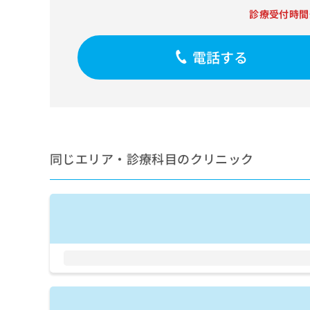
せ
こち
診療受付時間
ち
らは
は
マイ
こ
ら
ナビ
ち
クリ
電話する
ら
ニッ
クナ
広
ビサ
広
資
イト
告
告
への
料
出
出
お問
の
稿
合せ
稿
ご
の
フォ
の
請
お
ーム
同じエリア・診療科目のクリニック
お
求
問
とな
問
りま
は
い
い
す。
こ
合
合
クリ
ち
わ
ニッ
わ
ら
せ
クの
せ
は
予
は
約・
こ
こ
無
症状
ち
ち
のご
料
ら
相談
ら
情
など
報
はで