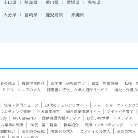
山口県
徳島県
香川県
愛媛県
高知県
大分県
宮崎県
鹿児島県
沖縄県
験者の就活
看護学生向け
医学生・研修医向け
独立・開業情報
転職・
ミドル・シニアの求人
障害者に特化した求人紹介サービス
福祉・介護の
総合・専門ニュース
10代のチャレンジサイト
ティーンマーケティング
ウエディング情報
世界遺産検定
総合農業情報サイト
マイナビ子育て
tudy
My CareerID
医療施設情報メディア
お買い物サポートメディア
ーム業界の転職
20代・第二新卒
新卒紹介
転職コンサルティング
エグ
顧問紹介
薬剤師の転職
看護師の求人
コメディカル求人
医師の求人
支援
外国人材の紹介