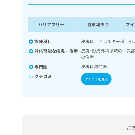
係
ク
者
リ
の
ニ
ッ
方
バリアフリー
駐車場あり
マイ
ク
は
ナ
こ
ビ
診療科目
皮膚科 アレルギー科 小
ち
に
皮膚･形成外科領域の一次
対応可能な疾患・治療
関
ら
の治療
す
る
皮膚科専門医
専門医
お
広
広
クチコミ
問
クチコミを見る
告
告
い
出
代
合
稿
わ
理
の
せ
店
お
は
の
問
こ
い
方
ち
合
ら
は
ご
わ
こ