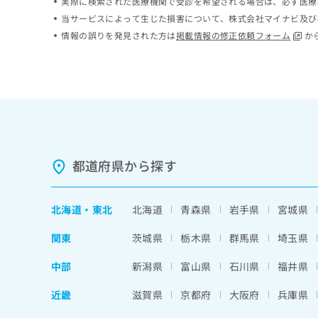
実際に検索された医療機関で受診を希望される場合は、必ず医療
ち
み
当サービスによって生じた損害について、株式会社マイナビ及び
ら
は
情報の誤りを発見された方は
掲載情報の修正依頼フォーム
か
こ
ち
そ
ら
の
他
の
お
問
い
都道府県から探す
合
わ
せ
は
北海道
・
東北
北海道
青森県
岩手県
宮城県
こ
ち
関東
茨城県
栃木県
群馬県
埼玉県
ら
中部
新潟県
富山県
石川県
福井県
近畿
滋賀県
京都府
大阪府
兵庫県