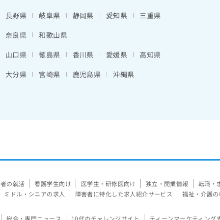
長野県
岐阜県
静岡県
愛知県
三重県
奈良県
和歌山県
山口県
徳島県
香川県
愛媛県
高知県
大分県
宮崎県
鹿児島県
沖縄県
験者の就活
看護学生向け
医学生・研修医向け
独立・開業情報
転職・
ミドル・シニアの求人
障害者に特化した求人紹介サービス
福祉・介護の
総合・専門ニュース
10代のチャレンジサイト
ティーンマーケティング