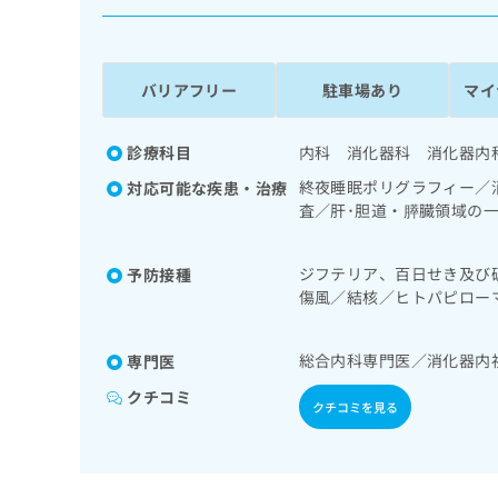
係
ク
者
リ
の
ニ
ッ
方
バリアフリー
駐車場あり
マイ
ク
は
ナ
こ
ビ
診療科目
内科 消化器科 消化器内
ち
に
終夜睡眠ポリグラフィー／
対応可能な疾患・治療
関
ら
査／肝･胆道・膵臓領域の
す
謝･栄養領域の一次診療／
る
法、自己血糖測定）／糖尿
お
広
ジフテリア、百日せき及び
予防接種
次診療／医療用麻薬による
広
問
傷風／結核／ヒトパピロー
告
告
い
たふくかぜ／B型肝炎／狂
出
代
合
稿
わ
理
総合内科専門医／消化器内
専門医
の
せ
店
お
は
クチコミ
クチコミを見る
の
問
こ
い
方
ち
合
ら
は
わ
こ