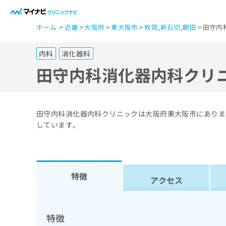
一
ホーム
近畿
大阪府
東大阪市
枚岡
,
新石切
,
額田
田守内
般
ユ
内科
消化器科
ー
ザ
田守内科消化器内科クリ
ー
の
方
田守内科消化器内科クリニックは大阪府東大阪市にありま
は
しています。
こ
ち
ら
特徴
アクセス
医
マ
療
イ
ナ
関
特徴
ビ