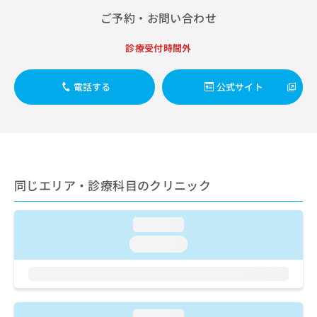
ご了
ら
み
承く
ご予約・お問い合わせ
は
ださ
こ
無
い。
診療受付時間外
ち
料
ら
情
報
電話する
公式サイト
拡
掲
充
載
の
情
お
報
申
の
し
修
込
正
同じエリア・診療科目のクリニック
み
は
は
こ
こ
ち
loading...
ち
ら
loading...
ら
そ
の
他
の
loading...