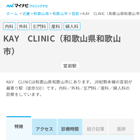
一
般
ホーム
近畿
和歌山県
和歌山市
宮前
KAY CLINIC（和歌山県和歌山
ユ
内科
外科
肛門科
産科
婦人科
ー
ザ
KAY CLINIC（和歌山県和歌山
ー
市）
の
方
は
宮前駅
こ
ち
KAY CLINICは和歌山県和歌山市にあります。JR紀勢本線の宮前が
ら
最寄り駅（徒歩5分）です。内科／外科／肛門科／産科／婦人科の
診察をしています。
医
マ
療
イ
関
ナ
係
ビ
者
ク
特徴
アクセス
診療時間
紹介記事
医師
の
リ
方
ニ