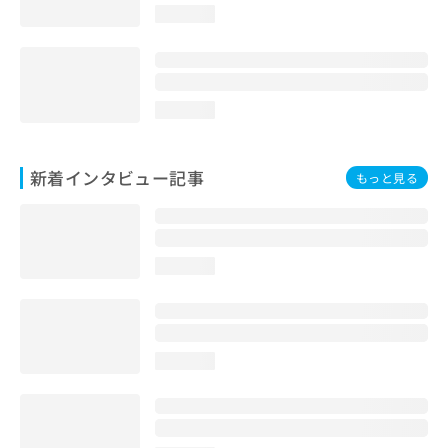
loading...
loading...
新着インタビュー記事
もっと見る
loading...
loading...