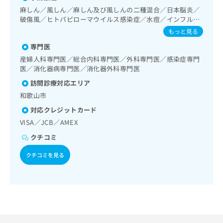
出
稿
クリ
資
領域の一次診療／更年期障害治療／内分泌機能検査／糖尿病
麻しん／風しん／麻しん及び風しんの二種混合／日本脳炎／
稿
ニッ
の
料
による合併症に対する継続的な管理及び指導／血液・免疫系
破傷風／ヒトパピローマウイルス感染症／水痘／インフルエ
クナ
の
お
の
領域の一次診療／リンパ節生検／筋・骨格系及び外傷領域の
ンザ／成人の肺炎球菌感染症／おたふくかぜ／B型肝炎
ビサ
もっと見る
お
問
ご
一次診療／医療用麻薬によるがん疼痛治療／漢方薬の処方／
イト
問
い
請
在宅における看取り
への
専門医
い
合
お問
求
産婦人科専門医／総合内科専門医／外科専門医／感染症専門
合
合せ
わ
は
医／消化器病専門医／消化器外科専門医
フォ
わ
せ
こ
ーム
せ
訪問診療対応エリア
は
ち
とな
は
こ
ら
和歌山市
りま
こ
ち
す。
対応クレジットカード
ち
ら
クリ
無
ら
VISA／JCB／AMEX
ニッ
料
クの
資
クチコミ
情
予
料
報
約・
クチコミを見る
の
症状
拡
のご
ご
充
相談
請
の
など
求
お
はで
は
申
きま
こ
せん
し
ので
ち
込