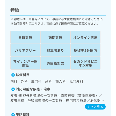
ッ
は
ク
こ
特徴
ナ
ち
ビ
診療時間・内容等について、事前に必ず医療機関にご確認ください。
ら
に
訪問診療対応エリアは、事前に必ず医療機関にご確認ください。
関
広
す
広
告
日曜診療
訪問診療
オンライン診療
る
告
代
お
出
理
問
稿
バリアフリー
駐車場あり
駅徒歩5分圏内
店
い
の
合
の
お
マイナンバー保
セカンドオピニ
外国語対応
わ
険証
オン対応
方
問
せ
い
は
診療科目
は
合
こ
こ
わ
内科 外科 肛門科 産科 婦人科 肛門外科
ち
ち
せ
ら
対応可能な疾患・治療
ら
は
皮膚･形成外科領域の一次診療／真菌検査（顕微鏡検査）／
こ
皮膚生検／呼吸器領域の一次診療／在宅酸素療法／消化器系
こち
ち
広
らは
領域の一次診療／人工肛門の管理／肝･胆道・膵臓領域の一
もっと見る
広
ら
告
マイ
次診療／循環器系領域の一次診療／ホルター型心電図検査／
告
出
ナビ
予防接種
腎･泌尿器系領域の一次診療／産科領域の一次診療／婦人科