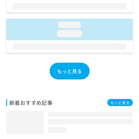
ご了
ら
み
承く
は
ださ
こ
無
い。
ち
料
loading...
ら
情
loading...
報
拡
掲
充
載
の
情
お
報
申
の
もっと見る
し
修
込
正
み
は
は
こ
こ
ち
新着おすすめ記事
もっと見る
ち
ら
ら
そ
の
loading...
他
の