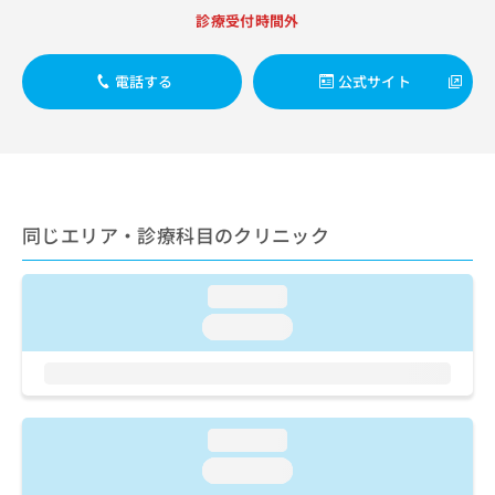
出
稿
クリ
資
診療受付時間外
稿
ニッ
の
料
クナ
の
お
の
ビサ
お
問
ご
電話する
公式サイト
イト
問
い
請
への
い
合
お問
求
合
合せ
わ
は
フォ
わ
せ
こ
ーム
せ
は
ち
とな
は
こ
ら
りま
こ
ち
同じエリア・診療科目のクリニック
す。
ち
ら
クリ
無
ら
ニッ
料
クの
loading...
資
情
予
料
loading...
報
約・
の
症状
拡
のご
ご
充
相談
請
の
など
求
お
はで
は
申
loading...
きま
こ
せん
し
loading...
ので
ち
込