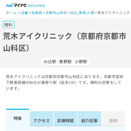
一
般
ホーム
近畿
京都府
京都市山科区
椥辻
,
東野
,
小野
荒木アイクリニック
ユ
眼科
ー
ザ
荒木アイクリニック（京都府京都市
ー
山科区）
の
方
は
椥辻駅
東野駅
小野駅
こ
ち
荒木アイクリニックは京都府京都市山科区にあります。京都市営地
ら
下鉄東西線の椥辻が最寄り駅（徒歩1分）です。眼科の診察をして
います。
医
マ
療
イ
関
ナ
係
ビ
者
ク
特徴
アクセス
診療時間
紹介記事
医師
の
リ
方
ニ