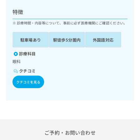
ッ
は
ク
こ
特徴
ナ
ち
ビ
診療時間・内容等について、事前に必ず医療機関にご確認ください。
ら
に
関
広
駐車場あり
駅徒歩5分圏内
外国語対応
す
広
告
る
告
代
お
診療科目
出
理
問
稿
眼科
店
い
の
クチコミ
合
の
お
わ
方
問
クチコミを見る
せ
い
は
は
合
こ
こ
わ
ち
ち
せ
ら
ら
は
こ
こち
ち
広
らは
広
ら
告
ご予約・お問い合わせ
マイ
告
出
ナビ