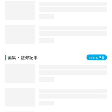
お
問
い
loading...
合
わ
せ
は
こ
loading...
ち
ら
編集・監修記事
もっと見る
loading...
loading...