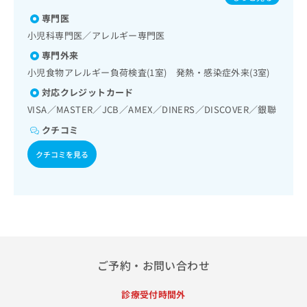
出
稿
クリ
／インフルエンザ／おたふくかぜ／B型肝炎／ロタウイルス
資
稿
ニッ
専門医
の
感染症
料
クナ
の
お
の
小児科専門医／アレルギー専門医
ビサ
お
問
ご
イト
専門外来
問
い
請
への
い
小児食物アレルギー負荷検査(1室) 発熱・感染症外来(3室)
合
お問
求
合
合せ
わ
は
対応クレジットカード
フォ
わ
せ
こ
VISA／MASTER／JCB／AMEX／DINERS／DISCOVER／銀聯
ーム
せ
は
ち
とな
は
こ
クチコミ
ら
りま
こ
ち
す。
ち
クチコミを見る
ら
クリ
無
ら
ニッ
料
クの
資
情
予
料
報
約・
の
症状
拡
のご
ご
充
相談
請
の
など
求
お
はで
ご予約・お問い合わせ
は
申
きま
こ
せん
し
診療受付時間外
ので
ち
込