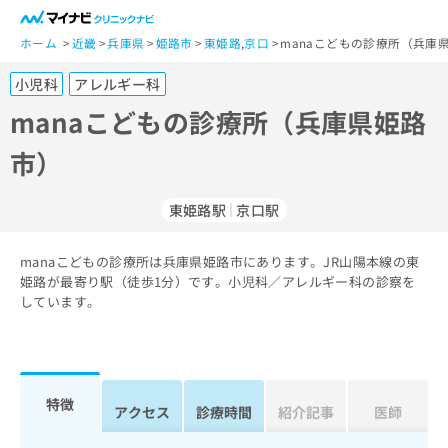
一
般
ホーム
近畿
兵庫県
姫路市
東姫路
,
京口
manaこどもの診療所（兵庫
ユ
小児科
アレルギー科
ー
ザ
manaこどもの診療所（兵庫県姫路
ー
市）
の
方
は
東姫路駅
京口駅
こ
ち
manaこどもの診療所は兵庫県姫路市にあります。JR山陽本線の東
ら
姫路が最寄り駅（徒歩1分）です。小児科／アレルギー科の診察を
しています。
医
マ
療
イ
関
ナ
係
ビ
者
ク
特徴
アクセス
診療時間
紹介記事
医師
の
リ
方
ニ