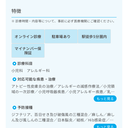
ッ
は
ク
こ
特徴
ナ
ち
ビ
診療時間・内容等について、事前に必ず医療機関にご確認ください。
ら
に
関
広
オンライン診療
駐車場あり
駅徒歩5分圏内
す
広
告
る
告
代
マイナンバー保
お
出
険証
理
問
稿
店
い
の
診療科目
合
の
お
小児科 アレルギー科
わ
方
問
せ
い
は
対応可能な疾患・治療
は
合
こ
アトピー性皮膚炎の治療／アレルギーの減感作療法／小児領
こ
わ
ち
域の一次診療／小児呼吸器疾患／小児アレルギー疾患／乳幼
ち
せ
児の育児相談／夜尿症の治療／小児食物アレルギー負荷検査
ら
もっと見る
ら
は
／漢方薬の処方
こ
予防接種
こち
ち
広
ジフテリア、百日せき及び破傷風の三種混合／麻しん／麻し
らは
広
ら
告
ん及び風しんの二種混合／日本脳炎／結核／Hib感染症／小
マイ
告
出
児の肺炎球菌感染症／ヒトパピローマウイルス感染症／水痘
ナビ
もっと見る