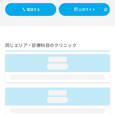
ご了
ら
み
承く
は
ださ
電話する
公式サイト
こ
無
い。
ち
料
ら
情
報
拡
掲
充
載
同じエリア・診療科目のクリニック
の
情
お
報
申
の
loading...
し
修
込
正
loading...
み
は
は
こ
こ
ち
ち
ら
ら
loading...
そ
loading...
の
他
の