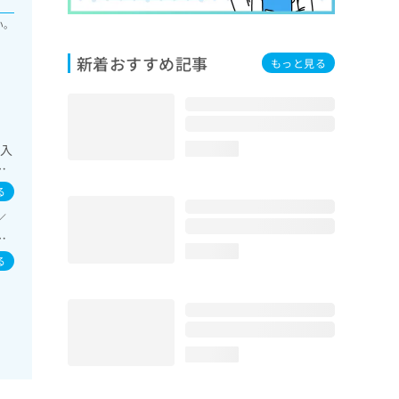
い。
新着おすすめ記事
もっと見る
の入
loading...
ピ
／喉
る
陽
／
内
／
垂
loading...
腸
る
道悪
循
診療
の
リ
loading...
継
具