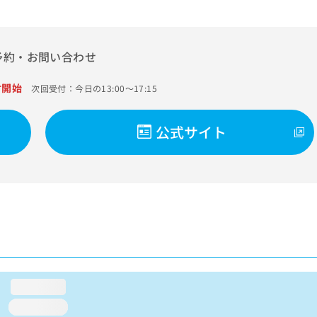
療法／心大血管疾患リハビリテーション／小児領域の一次診療／神経
がん疼痛治療／画像診断管理（専ら画像診断を担当する医師による読
ける化学療法
予約・お問い合わせ
付開始
次回受付：今日の13:00～17:15
公式サイト
loading...
loading...