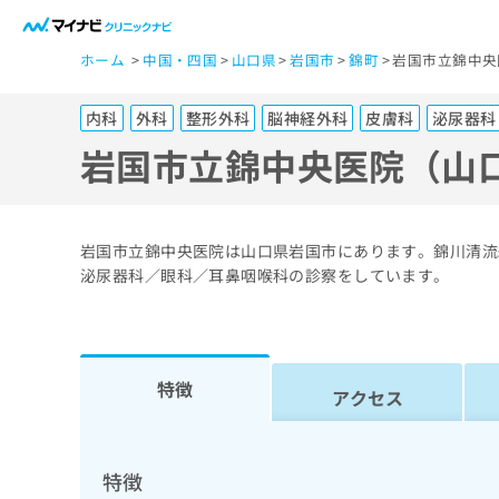
一
ホーム
中国・四国
山口県
岩国市
錦町
岩国市立錦中央
般
ユ
内科
外科
整形外科
脳神経外科
皮膚科
泌尿器科
ー
ザ
岩国市立錦中央医院（山
ー
の
方
岩国市立錦中央医院は山口県岩国市にあります。錦川清流
は
泌尿器科／眼科／耳鼻咽喉科の診察をしています。
こ
ち
ら
特徴
アクセス
医
マ
療
イ
ナ
関
特徴
ビ