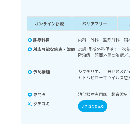
係
ク
者
リ
の
ニ
ッ
方
オンライン診療
バリアフリー
ク
は
ナ
こ
ビ
診療科目
内科 外科 整形外科 脳
ち
に
皮膚･形成外科領域の一次
対応可能な疾患・治療
関
ら
院治療／顔面外傷の治療／
す
ー性皮膚炎の治療／神経･
る
頭ファイバースコピー／純
お
広
ジフテリア、百日せき及び
予防接種
圧呼吸療法（睡眠時無呼吸
広
問
ヒトパピローマウイルス感
告
告
視鏡検査／上部消化管内視
い
B型肝炎
出
切除術（ただし、乳幼児に
代
合
稿
わ
悪性腫瘍化学療法／人工肛
理
消化器病専門医／超音波専
専門医
の
せ
性腫瘍化学療法／内視鏡的
店
お
は
クチコミ
環器系領域の一次診療／ホ
クチコミを見る
の
問
こ
／膀胱鏡検査／腎悪性腫瘍
い
方
ち
治療／乳腺領域の一次診療
合
ら
は
ン療法／糖尿病患者教育（
わ
続的な管理及び指導／リン
こ