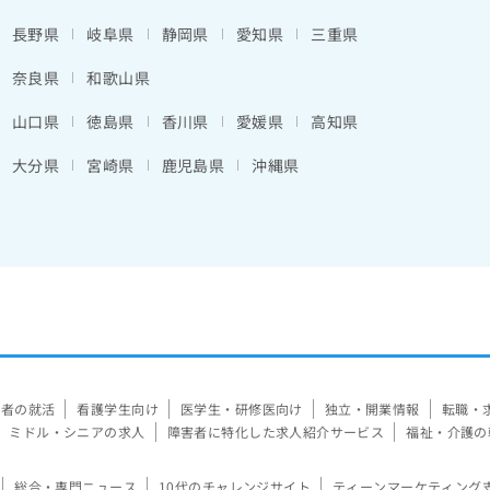
長野県
岐阜県
静岡県
愛知県
三重県
奈良県
和歌山県
山口県
徳島県
香川県
愛媛県
高知県
大分県
宮崎県
鹿児島県
沖縄県
験者の就活
看護学生向け
医学生・研修医向け
独立・開業情報
転職・
ミドル・シニアの求人
障害者に特化した求人紹介サービス
福祉・介護の
総合・専門ニュース
10代のチャレンジサイト
ティーンマーケティング