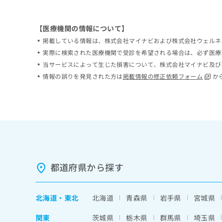
ち
み
ら
は
【医療機関の情報について】
こ
ち
掲載している情報は、株式会社マイナビおよび株式会社ウェルネ
そ
ら
実際に検索された医療機関で受診を希望される場合は、必ず医療
の
当サービスによって生じた損害について、株式会社マイナビ及び
他
の
情報の誤りを発見された方は
掲載情報の修正依頼フォーム
か
お
問
い
合
わ
せ
は
こ
ち
都道府県から探す
ら
北海道
・
東北
北海道
青森県
岩手県
宮城県
関東
茨城県
栃木県
群馬県
埼玉県