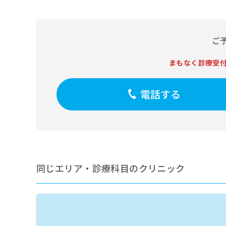
せ
こち
の作成及び評価／摂食機能
ち
らは
は
ロック／医療用麻薬による
マイ
こ
ら
ナビ
影）／CT撮影／外来にお
ち
クリ
ご
ら
ニッ
クナ
広
ビサ
まもなく診療受
広
資
イト
告
告
への
料
出
出
お問
の
電話する
稿
合せ
稿
ご
の
フォ
の
請
お
ーム
お
求
問
とな
問
りま
は
い
い
す。
こ
合
合
クリ
ち
わ
ニッ
わ
ら
せ
クの
同じエリア・診療科目のクリニック
せ
は
予
は
約・
こ
こ
無
症状
ち
ち
のご
料
ら
相談
ら
情
など
報
はで