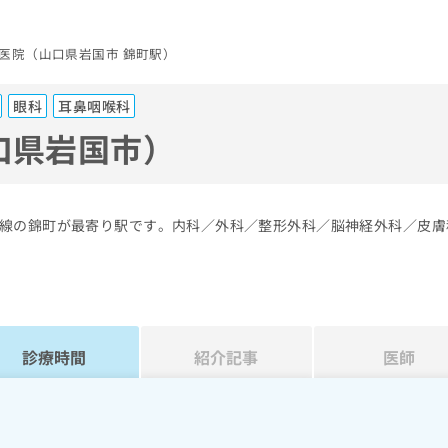
医院（山口県岩国市 錦町駅）
眼科
耳鼻咽喉科
口県岩国市）
線の錦町が最寄り駅です。内科／外科／整形外科／脳神経外科／皮膚
診療時間
紹介記事
医師