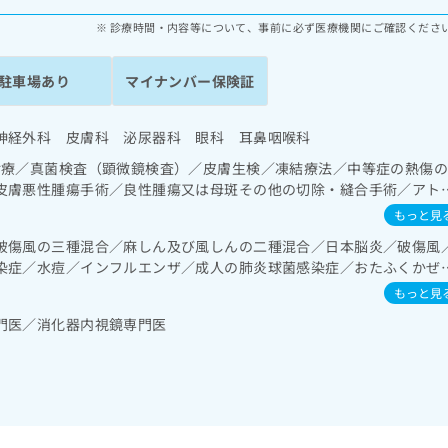
診療時間・内容等について、事前に必ず医療機関にご確認くださ
駐車場あり
マイナンバー保険証
神経外科 皮膚科 泌尿器科 眼科 耳鼻咽喉科
診療／真菌検査（顕微鏡検査）／皮膚生検／凍結療法／中等症の熱傷
皮膚悪性腫瘍手術／良性腫瘍又は母斑その他の切除・縫合手術／アト
脳血管領域の一次診療／眼領域の一次診療／耳鼻咽喉領域の一次診療
もっと見
音聴力検査／呼吸器領域の一次診療／肺悪性腫瘍化学療法／在宅持続
破傷風の三種混合／麻しん及び風しんの二種混合／日本脳炎／破傷風
症候群治療）／在宅酸素療法／消化器系領域の一次診療／上部消化管
染症／水痘／インフルエンザ／成人の肺炎球菌感染症／おたふくかぜ
鏡的切除術／下部消化管内視鏡検査／下部消化管内視鏡的切除術／虫
係るものを除く）／食道悪性腫瘍化学療法／胃悪性腫瘍化学療法／大
もっと見
門の管理／肝･胆道・膵臓領域の一次診療／肝悪性腫瘍化学療法／胆
門医／消化器内視鏡専門医
胆道ドレナージ／経皮経肝的胆道ドレナージ／膵悪性腫瘍化学療法／
ルター型心電図検査／ペースメーカー管理／腎･泌尿器系領域の一次
化学療法／膀胱悪性腫瘍化学療法／前立腺悪性腫瘍化学療法／尿失禁
／乳腺悪性腫瘍化学療法／内分泌･代謝･栄養領域の一次診療／インス
食事療法、運動療法、自己血糖測定）／糖尿病による合併症に対する
パ節生検／エイズ診療／筋・骨格系及び外傷領域の一次診療／義肢装