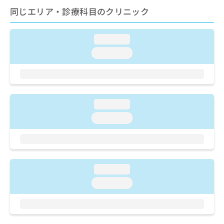
ご了
ら
み
同じエリア・診療科目のクリニック
承く
は
ださ
こ
無
い。
ち
料
loading...
ら
情
loading...
報
拡
掲
充
載
の
情
お
報
loading...
申
の
し
修
loading...
込
正
み
は
は
こ
こ
ち
ち
ら
loading...
ら
loading...
そ
の
他
の