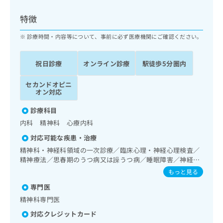
ッ
は
ク
こ
特徴
ナ
ち
ビ
診療時間・内容等について、事前に必ず医療機関にご確認ください。
ら
に
関
広
祝日診療
オンライン診療
駅徒歩5分圏内
す
広
告
る
告
代
セカンドオピニ
お
出
オン対応
理
問
稿
店
い
の
診療科目
合
の
お
内科 精神科 心療内科
わ
方
問
せ
い
は
対応可能な疾患・治療
は
合
こ
精神科・神経科領域の一次診療／臨床心理・神経心理検査／
こ
わ
ち
精神療法／思春期のうつ病又は躁うつ病／睡眠障害／神経症
ち
せ
性障害（強迫性障害、不安障害、パニック障害等）／心的外
ら
もっと見る
ら
は
傷後ストレス障害（PTSD）
こ
専門医
こち
ち
広
精神科専門医
らは
広
ら
告
マイ
対応クレジットカード
告
出
ナビ