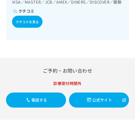
出
VISA／MASTER／JCB／AMEX／DINERS／DISCOVER／銀聯
稿
クリ
資
稿
ニッ
の
料
クチコミ
クナ
の
お
の
ビサ
お
問
ご
クチコミを見る
イト
問
い
請
への
い
合
お問
求
合
合せ
わ
は
フォ
わ
せ
こ
ーム
せ
は
ち
とな
は
こ
ら
りま
こ
ち
す。
ち
ら
クリ
ご予約・お問い合わせ
無
ら
ニッ
料
クの
資
診療受付時間外
情
予
料
報
約・
の
症状
拡
のご
電話する
公式サイト
ご
充
相談
請
の
など
求
お
はで
は
申
きま
こ
せん
し
ので
ち
込