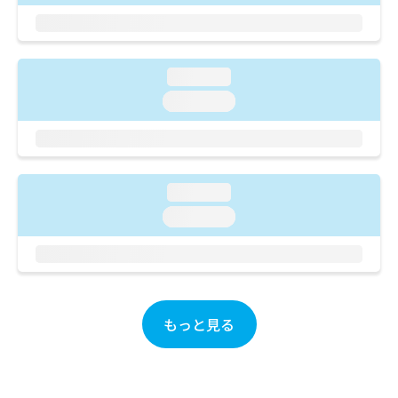
ご了
ら
み
承く
は
ださ
こ
無
い。
ち
料
loading...
ら
情
報
loading...
拡
掲
充
載
の
情
お
報
申
の
loading...
し
修
loading...
込
正
み
は
は
こ
こ
ち
ち
ら
ら
もっと見る
そ
の
他
の