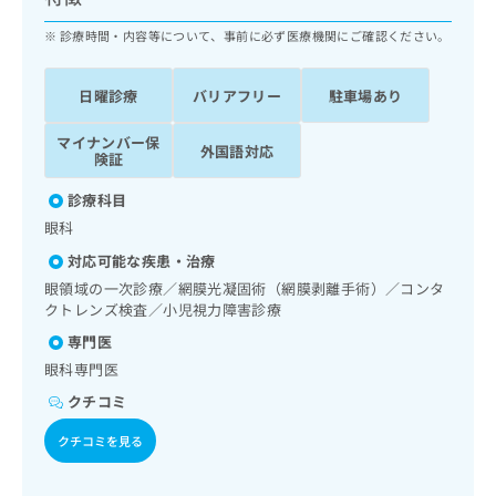
ッ
は
ク
診療時間・内容等について、事前に必ず医療機関にご確認ください。
こ
ナ
ち
ビ
ら
日曜診療
バリアフリー
駐車場あり
に
関
広
マイナンバー保
す
広
外国語対応
告
険証
る
告
代
お
出
診療科目
理
問
稿
眼科
店
い
の
合
の
お
対応可能な疾患・治療
わ
方
問
眼領域の一次診療／網膜光凝固術（網膜剥離手術）／コンタ
せ
い
は
クトレンズ検査／小児視力障害診療
は
合
こ
専門医
こ
わ
ち
ち
せ
眼科専門医
ら
ら
は
クチコミ
こ
こち
ち
広
クチコミを見る
らは
広
ら
告
マイ
告
出
ナビ