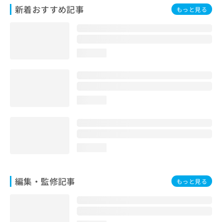
お
新着おすすめ記事
もっと見る
問
い
合
わ
loading...
せ
は
こ
ち
ら
loading...
loading...
編集・監修記事
もっと見る