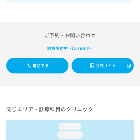
出
稿
クリ
資
稿
ニッ
の
料
クナ
の
お
の
ビサ
お
問
ご
イト
問
い
請
への
い
合
ご予約・お問い合わせ
お問
求
合
合せ
わ
は
フォ
わ
せ
こ
診療受付中
（12:30まで）
ーム
せ
は
ち
とな
は
こ
ら
りま
こ
ち
電話する
公式サイト
す。
ち
ら
クリ
無
ら
ニッ
料
クの
資
情
予
料
報
約・
の
症状
拡
のご
ご
充
同じエリア・診療科目のクリニック
相談
請
の
など
求
お
はで
は
申
きま
loading...
こ
せん
し
loading...
ので
ち
込