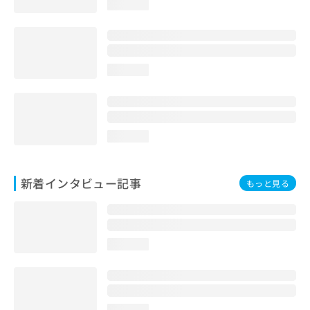
loading...
loading...
loading...
新着インタビュー記事
もっと見る
loading...