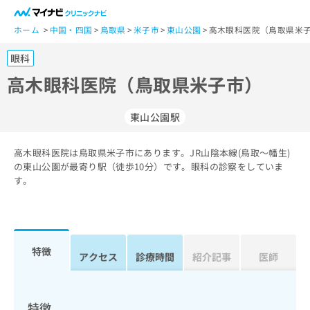
一
般
ホーム
中国・四国
鳥取県
米子市
東山公園
高木眼科医院（鳥取県米子
ユ
眼科
ー
ザ
高木眼科医院（鳥取県米子市）
ー
の
東山公園駅
方
は
こ
高木眼科医院は鳥取県米子市にあります。JR山陰本線(鳥取～幡生)
の東山公園が最寄り駅（徒歩10分）です。眼科の診察をしていま
ち
す。
ら
医
マ
療
イ
関
ナ
特徴
アクセス
診療時間
紹介記事
医師
係
ビ
者
ク
の
リ
方
ニ
特徴