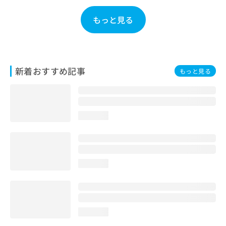
お
問
もっと見る
い
合
わ
せ
は
新着おすすめ記事
もっと見る
こ
ち
ら
loading...
loading...
loading...