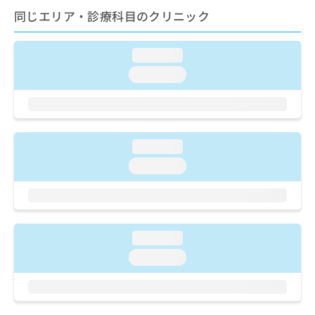
ご了
ら
み
同じエリア・診療科目のクリニック
承く
は
ださ
こ
無
い。
ち
料
loading...
ら
情
loading...
報
拡
掲
充
載
の
情
お
報
loading...
申
の
し
修
loading...
込
正
み
は
は
こ
こ
ち
ち
ら
loading...
ら
loading...
そ
の
他
の