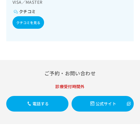
出
VISA／MASTER
稿
クリ
資
稿
ニッ
の
料
クチコミ
クナ
の
お
の
ビサ
お
問
ご
クチコミを見る
イト
問
い
請
への
い
合
お問
求
合
合せ
わ
は
フォ
わ
せ
こ
ーム
せ
は
ち
とな
は
こ
ら
りま
こ
ち
す。
ち
ら
クリ
ご予約・お問い合わせ
無
ら
ニッ
料
クの
資
診療受付時間外
情
予
料
報
約・
の
症状
拡
のご
電話する
公式サイト
ご
充
相談
請
の
など
求
お
はで
は
申
きま
こ
せん
し
ので
ち
込