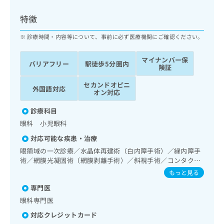
ッ
は
ク
こ
特徴
ナ
ち
ビ
診療時間・内容等について、事前に必ず医療機関にご確認ください。
ら
に
関
マイナンバー保
広
バリアフリー
駅徒歩5分圏内
す
広
険証
告
る
告
代
セカンドオピニ
お
出
外国語対応
オン対応
理
問
稿
店
い
の
診療科目
合
の
お
眼科 小児眼科
わ
方
問
せ
い
は
対応可能な疾患・治療
は
合
こ
眼領域の一次診療／水晶体再建術（白内障手術）／緑内障手
こ
わ
ち
術／網膜光凝固術（網膜剥離手術）／斜視手術／コンタクト
ち
せ
レンズ検査／小児視力障害診療
ら
もっと見る
ら
は
こ
専門医
こち
ち
広
眼科専門医
らは
広
ら
告
マイ
対応クレジットカード
告
出
ナビ