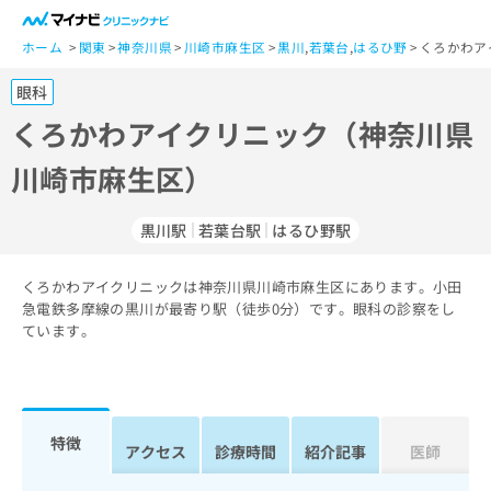
一
般
ホーム
関東
神奈川県
川崎市麻生区
黒川
,
若葉台
,
はるひ野
くろかわア
ユ
眼科
ー
ザ
くろかわアイクリニック（神奈川県
ー
川崎市麻生区）
の
方
は
黒川駅
若葉台駅
はるひ野駅
こ
ち
くろかわアイクリニックは神奈川県川崎市麻生区にあります。小田
ら
急電鉄多摩線の黒川が最寄り駅（徒歩0分）です。眼科の診察をし
ています。
医
マ
療
イ
関
ナ
係
ビ
者
ク
特徴
アクセス
診療時間
紹介記事
医師
の
リ
方
ニ