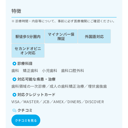
ッ
は
ク
こ
特徴
ナ
ち
ビ
診療時間・内容等について、事前に必ず医療機関にご確認ください。
ら
に
関
マイナンバー保
広
駅徒歩5分圏内
外国語対応
す
広
険証
告
る
告
代
セカンドオピニ
お
出
オン対応
理
問
稿
店
い
の
診療科目
合
の
お
歯科 矯正歯科 小児歯科 歯科口腔外科
わ
方
問
せ
い
は
対応可能な疾患・治療
は
合
こ
歯科領域の一次診療／成人の歯科矯正治療／埋伏歯抜歯
こ
わ
ち
ち
対応クレジットカード
せ
ら
ら
は
VISA／MASTER／JCB／AMEX／DINERS／DISCOVER
こ
クチコミ
こち
ち
広
らは
広
ら
告
クチコミを見る
マイ
告
出
ナビ