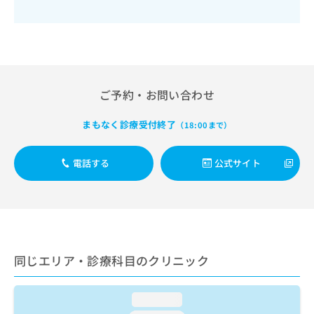
出
稿
クリ
資
稿
ニッ
の
料
クナ
の
お
の
ビサ
お
問
ご
イト
問
い
請
への
い
合
お問
求
合
合せ
わ
は
ご予約・お問い合わせ
フォ
わ
せ
こ
ーム
せ
は
ち
まもなく診療受付終了
とな
（18:00まで）
は
こ
ら
りま
こ
ち
す。
ち
ら
クリ
電話する
公式サイト
無
ら
ニッ
料
クの
資
情
予
料
報
約・
の
症状
拡
のご
ご
充
相談
請
の
など
同じエリア・診療科目のクリニック
求
お
はで
は
申
きま
こ
せん
し
loading...
ので
ち
込