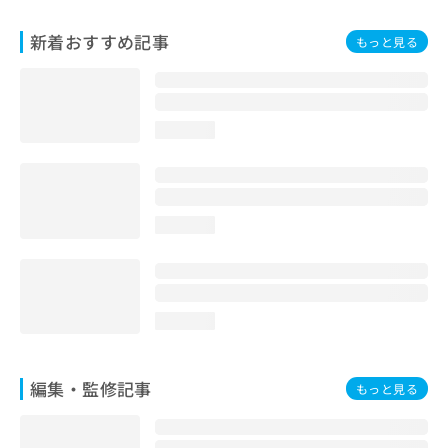
お
問
新着おすすめ記事
もっと見る
い
合
わ
せ
loading...
は
こ
ち
ら
loading...
loading...
編集・監修記事
もっと見る