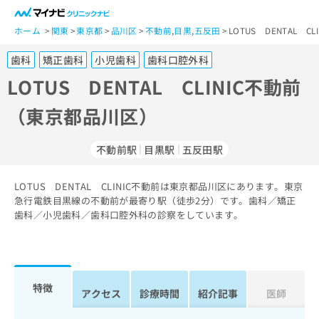
一
般
ホーム
関東
東京都
品川区
不動前
,
目黒
,
五反田
LOTUS DENTAL 
ユ
歯科
矯正歯科
小児歯科
歯科口腔外科
ー
ザ
LOTUS DENTAL CLINIC不動前
ー
（東京都品川区）
の
方
は
不動前駅
目黒駅
五反田駅
こ
ち
LOTUS DENTAL CLINIC不動前は東京都品川区にあります。東京
ら
急行電鉄目黒線の不動前が最寄り駅（徒歩2分）です。歯科／矯正
歯科／小児歯科／歯科口腔外科の診察をしています。
医
マ
療
イ
関
ナ
係
ビ
者
ク
特徴
アクセス
診療時間
紹介記事
医師
の
リ
方
ニ