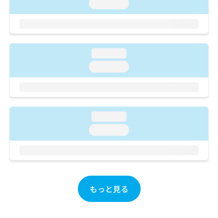
ご了
ら
loading...
み
承く
は
ださ
こ
無
い。
ち
料
ら
情
loading...
報
拡
掲
loading...
充
載
の
情
お
報
申
の
し
修
loading...
込
正
loading...
み
は
は
こ
こ
ち
ち
ら
ら
そ
もっと見る
の
他
の