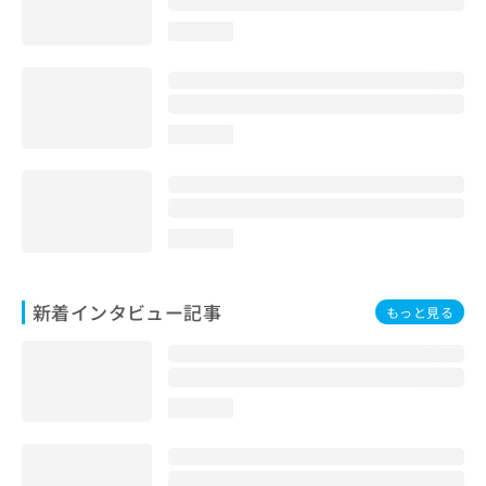
loading...
loading...
loading...
新着インタビュー記事
もっと見る
loading...