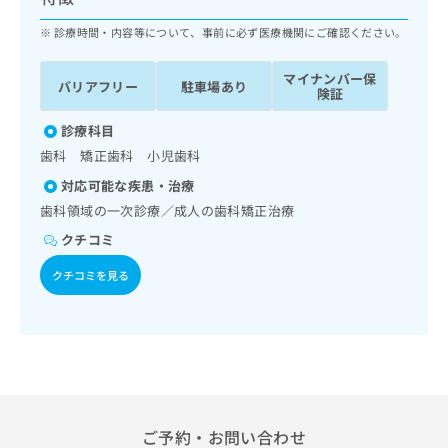
ッ
は
ク
診療時間・内容等について、事前に必ず医療機関にご確認ください。
こ
ナ
ち
ビ
ら
マイナンバー保
バリアフリー
駐車場あり
に
険証
関
広
す
診療科目
広
告
る
告
歯科 矯正歯科 小児歯科
代
お
出
対応可能な疾患・治療
理
問
稿
店
い
歯科領域の一次診療／成人の歯科矯正治療
の
合
の
お
クチコミ
わ
方
問
せ
い
は
クチコミを見る
は
合
こ
こ
わ
ち
ち
せ
ら
ら
は
こ
こち
ち
広
らは
広
ら
告
マイ
告
ご予約・お問い合わせ
出
ナビ