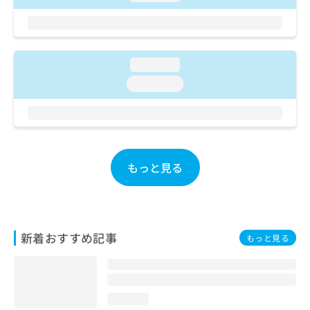
ご了
ら
み
承く
は
ださ
こ
無
い。
ち
料
ら
情
loading...
報
loading...
拡
掲
充
載
の
情
お
報
申
の
し
修
もっと見る
込
正
み
は
は
こ
こ
ち
ち
ら
新着おすすめ記事
もっと見る
ら
そ
の
他
loading...
の