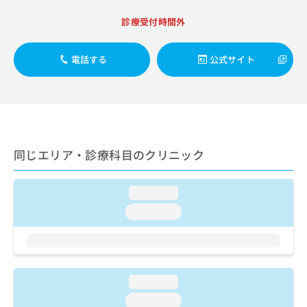
出
稿
クリ
資
稿
ニッ
の
料
診療受付時間外
クナ
の
お
の
ビサ
お
問
ご
イト
問
電話する
公式サイト
い
請
への
い
合
お問
求
合
合せ
わ
は
フォ
わ
せ
こ
ーム
せ
は
ち
とな
は
こ
ら
りま
こ
ち
す。
同じエリア・診療科目のクリニック
ち
ら
クリ
無
ら
ニッ
料
クの
資
情
予
loading...
料
報
約・
loading...
の
症状
拡
のご
ご
充
相談
請
の
など
求
お
はで
は
申
きま
loading...
こ
せん
し
ので
ち
込
loading...