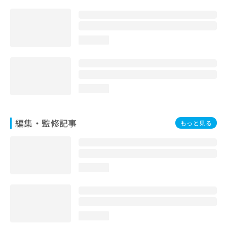
お
問
い
合
loading...
わ
せ
は
こ
ち
loading...
ら
編集・監修記事
もっと見る
loading...
loading...