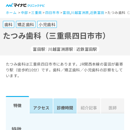
一
般
ホーム
中部
三重県
四日市市
富田
,
川越富洲原
,
近鉄富田
たつみ歯科（
ユ
歯科
矯正歯科
小児歯科
ー
ザ
たつみ歯科（三重県四日市市）
ー
の
富田駅
川越富洲原駅
近鉄富田駅
方
は
こ
たつみ歯科は三重県四日市市にあります。JR関西本線の富田が最寄
り駅（徒歩約10分）です。歯科／矯正歯科／小児歯科の診察をして
ち
います。
ら
医
マ
療
イ
関
ナ
特徴
アクセス
診療時間
紹介記事
医師
係
ビ
者
ク
の
リ
方
ニ
特徴