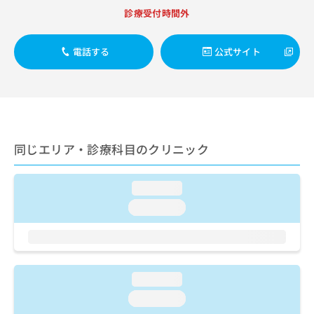
出
稿
クリ
資
診療受付時間外
稿
ニッ
の
料
クナ
の
お
の
ビサ
お
問
ご
電話する
公式サイト
イト
問
い
請
への
い
合
お問
求
合
合せ
わ
は
フォ
わ
せ
こ
ーム
せ
は
ち
とな
は
こ
ら
りま
こ
ち
同じエリア・診療科目のクリニック
す。
ち
ら
クリ
無
ら
ニッ
料
クの
loading...
資
情
予
料
loading...
報
約・
の
症状
拡
のご
ご
充
相談
請
の
など
求
お
はで
は
申
loading...
きま
こ
せん
し
loading...
ので
ち
込