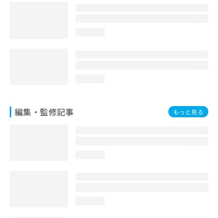
お
問
い
loading...
合
わ
せ
は
こ
loading...
ち
ら
編集・監修記事
もっと見る
loading...
loading...