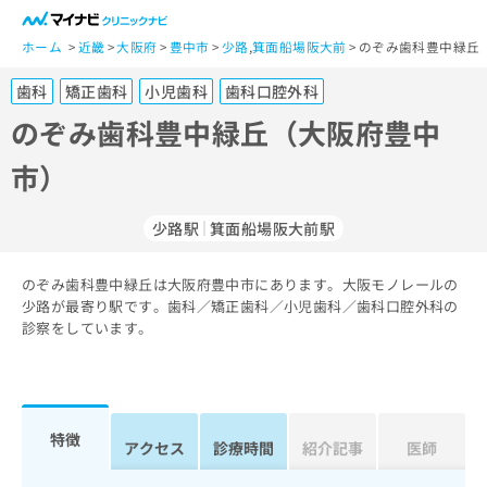
一
般
ホーム
近畿
大阪府
豊中市
少路
,
箕面船場阪大前
のぞみ歯科豊中緑丘
ユ
歯科
矯正歯科
小児歯科
歯科口腔外科
ー
ザ
のぞみ歯科豊中緑丘（大阪府豊中
ー
市）
の
方
は
少路駅
箕面船場阪大前駅
こ
ち
のぞみ歯科豊中緑丘は大阪府豊中市にあります。大阪モノレールの
ら
少路が最寄り駅です。歯科／矯正歯科／小児歯科／歯科口腔外科の
診察をしています。
医
マ
療
イ
関
ナ
係
ビ
者
ク
特徴
アクセス
診療時間
紹介記事
医師
の
リ
方
ニ