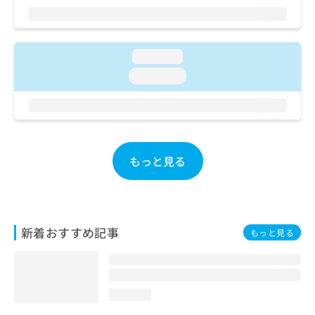
ご了
ら
み
承く
は
ださ
こ
無
い。
ち
料
loading...
ら
情
loading...
報
拡
掲
充
載
の
情
お
報
申
の
もっと見る
し
修
込
正
み
は
は
こ
こ
ち
新着おすすめ記事
もっと見る
ち
ら
ら
そ
の
loading...
他
の