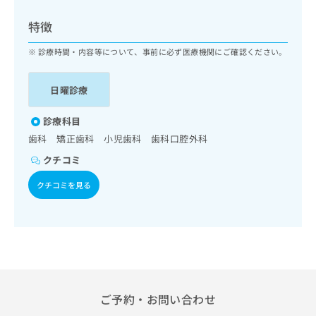
ッ
は
ク
こ
特徴
ナ
ち
ビ
診療時間・内容等について、事前に必ず医療機関にご確認ください。
ら
に
関
広
日曜診療
す
広
告
る
告
代
お
診療科目
出
理
問
稿
歯科 矯正歯科 小児歯科 歯科口腔外科
店
い
の
クチコミ
合
の
お
わ
方
問
クチコミを見る
せ
い
は
は
合
こ
こ
わ
ち
ち
せ
ら
ら
は
こ
こち
ち
広
らは
広
ら
告
ご予約・お問い合わせ
マイ
告
出
ナビ