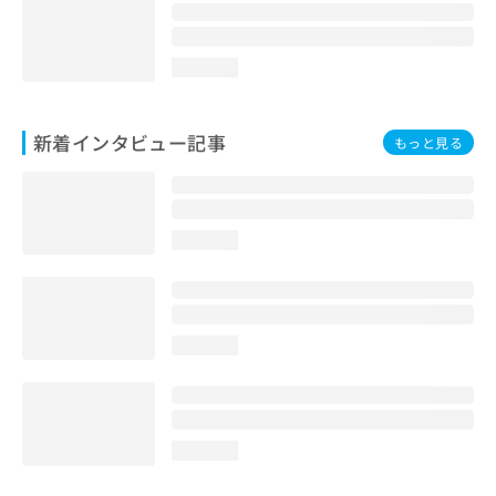
loading...
新着インタビュー記事
もっと見る
loading...
loading...
loading...