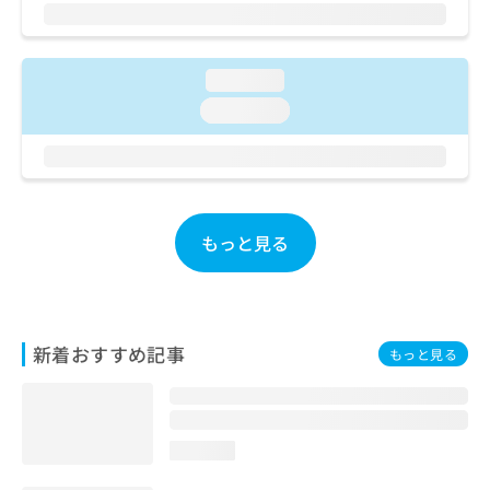
ご了
ら
み
承く
は
ださ
こ
無
い。
ち
料
loading...
ら
情
loading...
報
拡
掲
充
載
の
情
お
報
申
の
もっと見る
し
修
込
正
み
は
は
こ
こ
ち
新着おすすめ記事
もっと見る
ち
ら
ら
そ
の
loading...
他
の