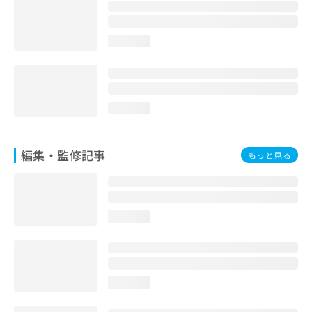
お
問
い
loading...
合
わ
せ
は
こ
loading...
ち
ら
編集・監修記事
もっと見る
loading...
loading...