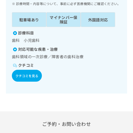
ッ
は
診療時間・内容等について、事前に必ず医療機関にご確認ください。
ク
こ
ナ
ち
マイナンバー保
駐車場あり
外国語対応
ビ
険証
ら
に
関
診療科目
広
す
広
歯科 小児歯科
告
る
告
代
対応可能な疾患・治療
お
出
理
問
歯科領域の一次診療／障害者の歯科治療
稿
店
い
の
クチコミ
合
の
お
わ
方
問
クチコミを見る
せ
い
は
は
合
こ
こ
わ
ち
ち
せ
ら
ら
は
こ
こち
ち
広
らは
広
ら
ご予約・お問い合わせ
告
マイ
告
出
ナビ