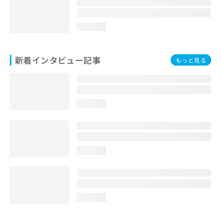
loading...
新着インタビュー記事
もっと見る
loading...
loading...
loading...