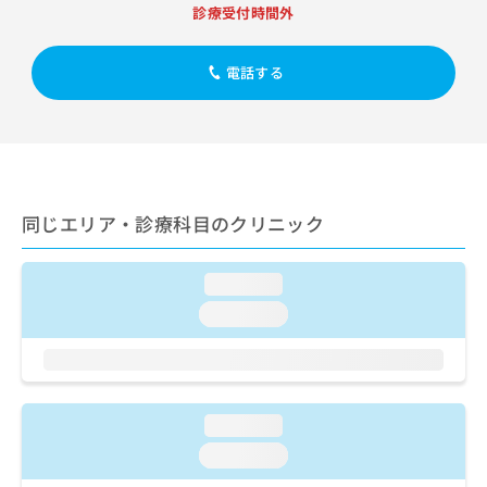
出
稿
クリ
資
診療受付時間外
稿
ニッ
の
料
クナ
の
お
の
ビサ
お
電話する
問
ご
イト
問
い
請
への
い
合
お問
求
合
合せ
わ
は
フォ
わ
せ
こ
ーム
せ
は
ち
とな
は
こ
ら
りま
同じエリア・診療科目のクリニック
こ
ち
す。
ち
ら
クリ
無
ら
ニッ
料
loading...
クの
資
情
予
loading...
料
報
約・
の
症状
拡
のご
ご
充
相談
請
の
など
求
お
はで
loading...
は
申
きま
こ
せん
し
loading...
ので
ち
込