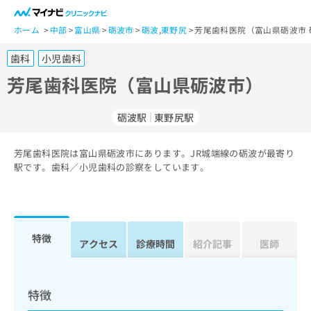
一
般
ホーム
中部
富山県
砺波市
砺波
,
東野尻
芳尾歯科医院（富山県砺波市 
ユ
歯科
小児歯科
ー
ザ
芳尾歯科医院（富山県砺波市）
ー
の
砺波駅
東野尻駅
方
は
こ
芳尾歯科医院は富山県砺波市にあります。JR城端線の砺波が最寄り
駅です。歯科／小児歯科の診察をしています。
ち
ら
医
マ
療
イ
特徴
アクセス
診療時間
紹介記事
医師
関
ナ
係
ビ
者
ク
の
リ
特徴
方
ニ