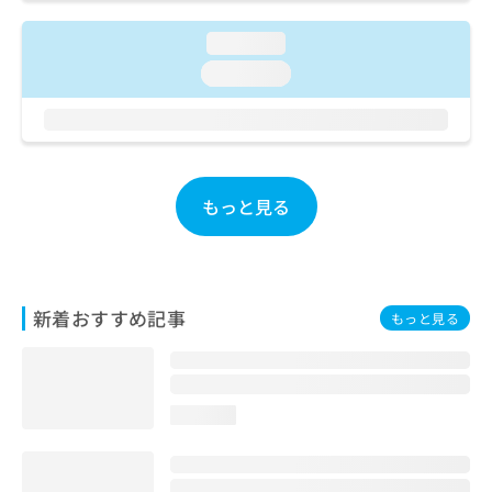
ご了
ら
み
承く
は
ださ
loading...
こ
無
い。
loading...
ち
料
ら
情
報
拡
掲
充
載
の
情
もっと見る
お
報
申
の
し
修
込
正
み
は
新着おすすめ記事
もっと見る
は
こ
こ
ち
ち
ら
ら
loading...
そ
の
他
の