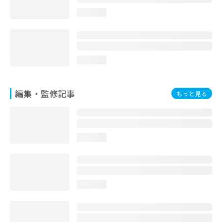
お
loading...
問
い
合
わ
せ
loading...
は
こ
ち
編集・監修記事
もっと見る
ら
loading...
loading...