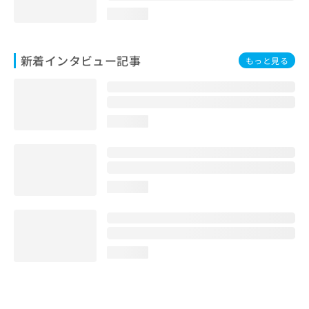
loading...
新着インタビュー記事
もっと見る
loading...
loading...
loading...