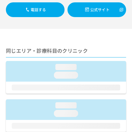
出
稿
クリ
資
稿
ニッ
の
料
電話する
公式サイト
クナ
の
お
の
ビサ
お
問
ご
イト
問
い
請
への
い
合
お問
求
合
合せ
わ
は
フォ
わ
せ
こ
ーム
せ
同じエリア・診療科目のクリニック
は
ち
とな
は
こ
ら
りま
こ
ち
す。
ち
loading...
ら
クリ
無
ら
ニッ
loading...
料
クの
資
情
予
料
報
約・
の
症状
拡
のご
ご
充
相談
請
loading...
の
など
求
お
はで
loading...
は
申
きま
こ
せん
し
ので
ち
込