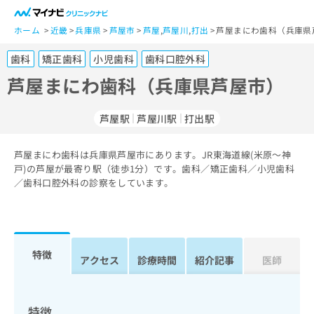
一
般
ホーム
近畿
兵庫県
芦屋市
芦屋
,
芦屋川
,
打出
芦屋まにわ歯科（兵庫県
ユ
歯科
矯正歯科
小児歯科
歯科口腔外科
ー
ザ
芦屋まにわ歯科（兵庫県芦屋市）
ー
の
芦屋駅
芦屋川駅
打出駅
方
は
こ
芦屋まにわ歯科は兵庫県芦屋市にあります。JR東海道線(米原～神
戸)の芦屋が最寄り駅（徒歩1分）です。歯科／矯正歯科／小児歯科
ち
／歯科口腔外科の診察をしています。
ら
医
マ
療
イ
関
ナ
特徴
アクセス
診療時間
紹介記事
医師
係
ビ
者
ク
の
リ
方
ニ
特徴