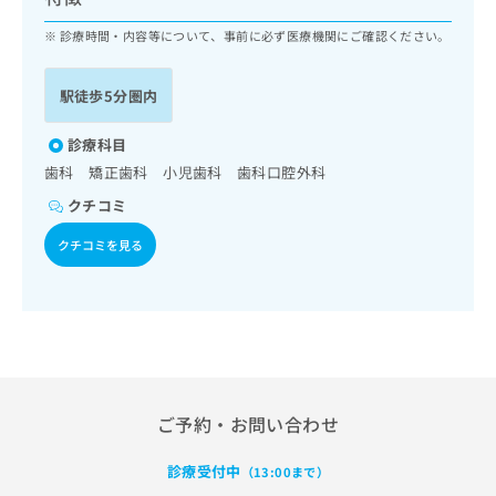
ッ
は
ク
診療時間・内容等について、事前に必ず医療機関にご確認ください。
こ
ナ
ち
ビ
ら
駅徒歩5分圏内
に
関
広
す
診療科目
広
告
る
告
歯科 矯正歯科 小児歯科 歯科口腔外科
代
お
出
クチコミ
理
問
稿
店
い
の
クチコミを見る
合
の
お
わ
方
問
せ
い
は
は
合
こ
こ
わ
ち
ち
せ
ら
ら
は
こ
ご予約・お問い合わせ
こち
ち
広
らは
広
ら
告
マイ
診療受付中
（13:00まで）
告
出
ナビ