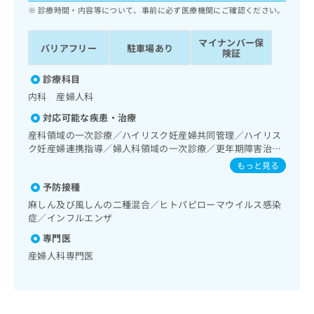
ッ
は
診療時間・内容等について、事前に必ず医療機関にご確認ください。
ク
こ
ナ
ち
マイナンバー保
バリアフリー
駐車場あり
ビ
険証
ら
に
関
診療科目
広
す
広
内科 産婦人科
告
る
告
代
対応可能な疾患・治療
お
出
理
問
産科領域の一次診療／ハイリスク妊産婦共同管理／ハイリス
稿
店
い
ク妊産婦連携指導／婦人科領域の一次診療／更年期障害治療
の
合
／漢方薬の処方
の
お
もっと見る
わ
方
問
予防接種
せ
い
は
は
麻しん及び風しんの二種混合／ヒトパピローマウイルス感染
合
こ
こ
症／インフルエンザ
わ
ち
ち
せ
専門医
ら
ら
は
産婦人科専門医
こ
こち
ち
広
らは
広
ら
告
マイ
告
出
ナビ