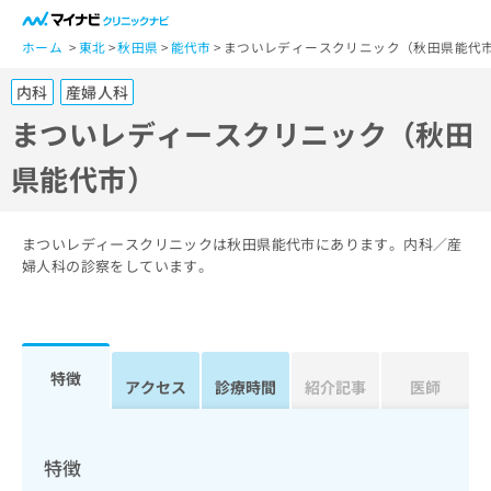
一
般
ホーム
東北
秋田県
能代市
まついレディースクリニック（秋田県能代
ユ
内科
産婦人科
ー
ザ
まついレディースクリニック（秋田
ー
県能代市）
の
方
は
こ
まついレディースクリニックは秋田県能代市にあります。内科／産
ち
婦人科の診察をしています。
ら
医
マ
療
イ
特徴
関
アクセス
診療時間
紹介記事
医師
ナ
係
ビ
者
ク
の
リ
特徴
方
ニ