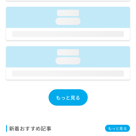
ご了
ら
み
承く
は
ださ
loading...
こ
無
い。
ち
loading...
料
ら
情
報
拡
掲
充
載
loading...
の
情
お
報
loading...
申
の
し
修
込
正
み
は
は
こ
こ
ち
もっと見る
ち
ら
ら
そ
の
新着おすすめ記事
他
もっと見る
の