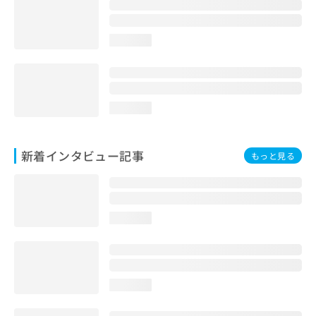
loading...
loading...
新着インタビュー記事
もっと見る
loading...
loading...