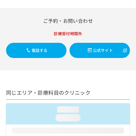
出
稿
クリ
資
稿
ニッ
の
料
クナ
の
お
の
ビサ
お
ご予約・お問い合わせ
問
ご
イト
問
い
請
への
い
合
お問
診療受付時間外
求
合
合せ
わ
は
フォ
わ
せ
こ
ーム
せ
電話する
公式サイト
は
ち
とな
は
こ
ら
りま
こ
ち
す。
ち
ら
クリ
無
ら
ニッ
料
クの
資
情
予
料
報
約・
同じエリア・診療科目のクリニック
の
症状
拡
のご
ご
充
相談
請
の
loading...
など
求
お
はで
loading...
は
申
きま
こ
せん
し
ので
ち
込