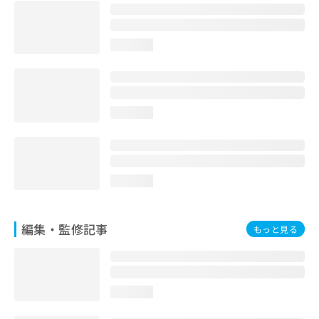
お
問
い
loading...
合
わ
せ
は
こ
loading...
ち
ら
loading...
編集・監修記事
もっと見る
loading...