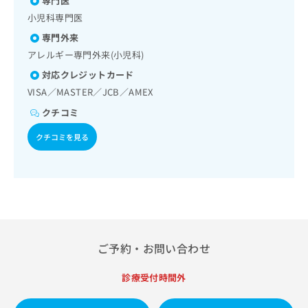
専門医
出
稿
クリ
資
稿
ニッ
小児科専門医
の
料
クナ
の
お
の
専門外来
ビサ
お
問
ご
イト
アレルギー専門外来(小児科)
問
い
請
への
い
合
対応クレジットカード
お問
求
合
合せ
わ
は
VISA／MASTER／JCB／AMEX
フォ
わ
せ
こ
ーム
クチコミ
せ
は
ち
とな
は
こ
ら
りま
クチコミを見る
こ
ち
す。
ち
ら
クリ
無
ら
ニッ
料
クの
資
情
予
料
報
約・
の
症状
拡
のご
ご
充
相談
請
の
ご予約・お問い合わせ
など
求
お
はで
は
申
きま
診療受付時間外
こ
せん
し
ので
ち
込