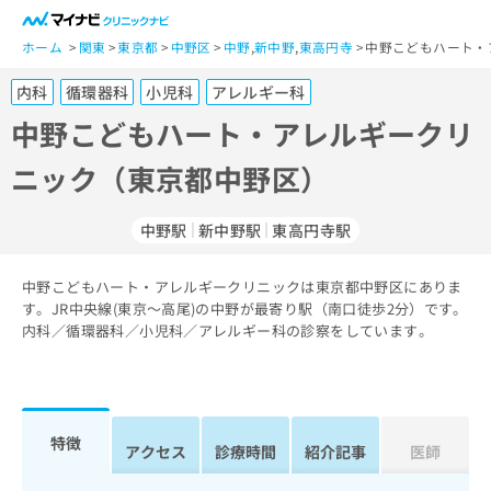
一
般
ホーム
関東
東京都
中野区
中野
,
新中野
,
東高円寺
中野こどもハート・
ユ
内科
循環器科
小児科
アレルギー科
ー
ザ
中野こどもハート・アレルギークリ
ー
ニック（東京都中野区）
の
方
は
中野駅
新中野駅
東高円寺駅
こ
ち
中野こどもハート・アレルギークリニックは東京都中野区にありま
ら
す。JR中央線(東京～高尾)の中野が最寄り駅（南口徒歩2分）です。
内科／循環器科／小児科／アレルギー科の診察をしています。
医
マ
療
イ
関
ナ
係
ビ
者
ク
特徴
アクセス
診療時間
紹介記事
医師
の
リ
方
ニ