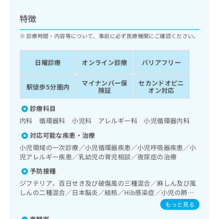
ッ
は
ク
こ
特徴
ナ
ち
ビ
診療時間・内容等について、事前に必ず医療機関にご確認ください。
ら
に
関
広
日曜診療
オンライン診療
バリアフリー
す
広
告
る
告
代
マイナンバー保
セカンドオピニ
お
出
駅徒歩5分圏内
険証
オン対応
理
問
稿
店
い
の
診療科目
合
の
お
内科 循環器科 小児科 アレルギー科 小児循環器内科
わ
方
問
せ
い
は
対応可能な疾患・治療
は
合
こ
小児領域の一次診療／小児循環器疾患／小児呼吸器疾患／小
こ
わ
ち
児アレルギー疾患／乳幼児の育児相談／夜尿症の治療
ち
せ
ら
予防接種
ら
は
こ
ジフテリア、百日せき及び破傷風の三種混合／麻しん及び風
こち
ち
しんの二種混合／日本脳炎／結核／Hib感染症／小児の肺炎
広
らは
球菌感染症／ヒトパピローマウイルス感染症／水痘／インフ
広
ら
告
もっと見る
マイ
ルエンザ／おたふくかぜ／B型肝炎／ロタウイルス感染症
告
出
ナビ