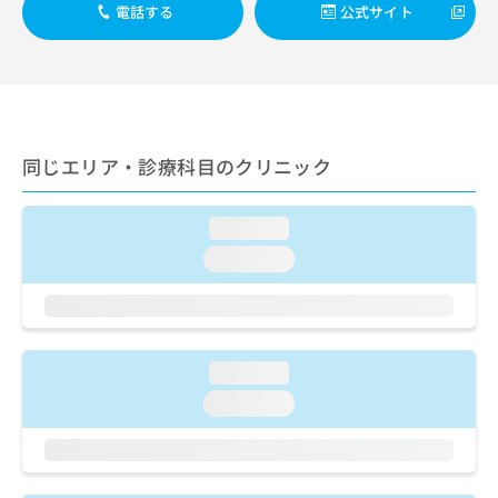
ご了
ら
み
電話する
公式サイト
承く
は
ださ
こ
無
い。
ち
料
ら
情
報
拡
掲
同じエリア・診療科目のクリニック
充
載
の
情
お
報
loading...
申
の
し
loading...
修
込
正
み
は
は
こ
こ
ち
ち
loading...
ら
ら
loading...
そ
の
他
の