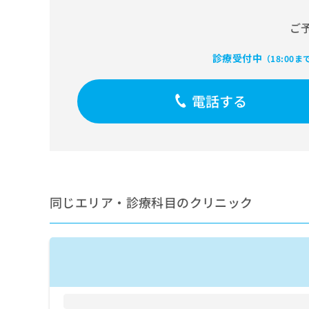
せ
こち
ち
らは
は
ご
マイ
こ
ら
ナビ
ち
クリ
診療受付中
ら
（18:00ま
ニッ
クナ
広
ビサ
広
資
イト
電話する
告
告
への
料
出
出
お問
の
稿
合せ
稿
ご
の
フォ
の
請
お
ーム
お
求
問
とな
問
りま
は
い
い
す。
こ
合
同じエリア・診療科目のクリニック
合
クリ
ち
わ
ニッ
わ
ら
せ
クの
せ
は
予
は
約・
こ
こ
無
症状
ち
ち
のご
料
ら
相談
ら
情
など
報
はで