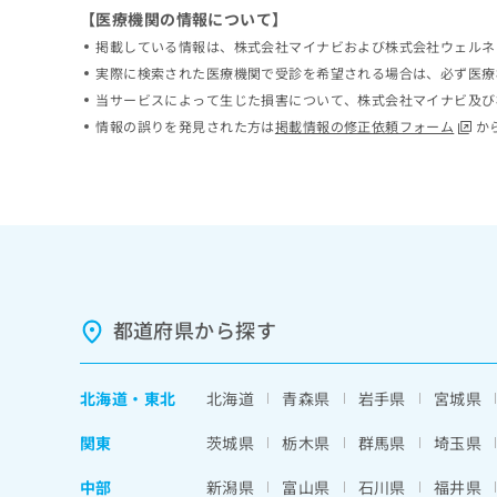
ち
【医療機関の情報について】
み
ら
は
掲載している情報は、株式会社マイナビおよび株式会社ウェルネ
こ
実際に検索された医療機関で受診を希望される場合は、必ず医療
ち
当サービスによって生じた損害について、株式会社マイナビ及び
そ
ら
の
情報の誤りを発見された方は
掲載情報の修正依頼フォーム
か
他
の
お
問
い
合
わ
せ
は
都道府県から探す
こ
ち
ら
北海道
・
東北
北海道
青森県
岩手県
宮城県
関東
茨城県
栃木県
群馬県
埼玉県
中部
新潟県
富山県
石川県
福井県