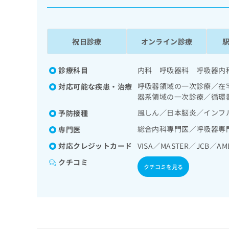
係
ク
者
リ
の
ニ
ッ
方
祝日診療
オンライン診療
ク
は
ナ
こ
ビ
診療科目
内科 呼吸器科 呼吸器内
ち
に
呼吸器領域の一次診療／在
対応可能な疾患・治療
関
ら
器系領域の一次診療／循環
す
る
風しん／日本脳炎／インフ
予防接種
お
広
総合内科専門医／呼吸器専
広
専門医
問
告
告
い
対応クレジットカード
VISA／MASTER／JCB／AM
出
代
合
稿
わ
クチコミ
理
クチコミを見る
の
せ
店
お
は
の
問
こ
い
方
ち
合
ら
は
わ
こ