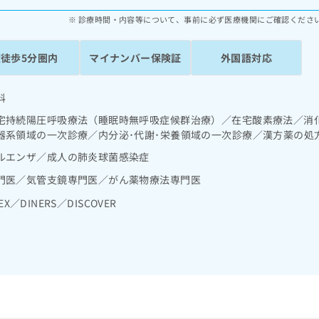
診療時間・内容等について、事前に必ず医療機関にご確認くださ
駅徒歩5分圏内
マイナンバー保険証
外国語対応
科
宅持続陽圧呼吸療法（睡眠時無呼吸症候群治療）／在宅酸素療法／消
器系領域の一次診療／内分泌･代謝･栄養領域の一次診療／漢方薬の処
ルエンザ／成人の肺炎球菌感染症
門医／気管支鏡専門医／がん薬物療法専門医
EX／DINERS／DISCOVER