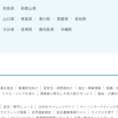
奈良県
和歌山県
山口県
徳島県
香川県
愛媛県
高知県
大分県
宮崎県
鹿児島県
沖縄県
験者の就活
看護学生向け
医学生・研修医向け
独立・開業情報
転職・
ミドル・シニアの求人
障害者に特化した求人紹介サービス
福祉・介護の
総合・専門ニュース
10代のチャレンジサイト
ティーンマーケティング
ウエディング情報
世界遺産検定
総合農業情報サイト
マイナビ子育て
tudy
My CareerID
医療施設情報メディア
お買い物サポートメディア