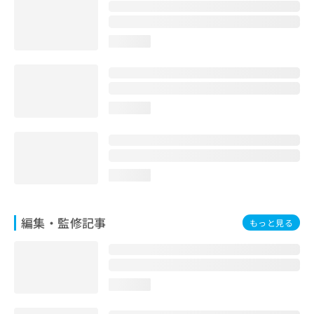
お
問
い
loading...
合
わ
せ
は
こ
loading...
ち
ら
loading...
編集・監修記事
もっと見る
loading...