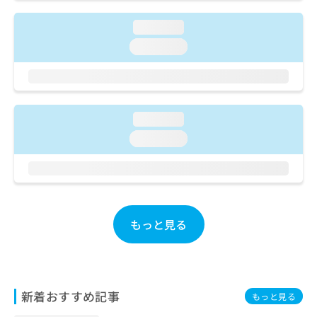
ご了
ら
み
承く
は
ださ
loading...
こ
無
い。
loading...
ち
料
ら
情
報
拡
掲
充
載
loading...
の
情
お
報
loading...
申
の
し
修
込
正
み
は
は
こ
こ
もっと見る
ち
ち
ら
ら
そ
の
新着おすすめ記事
もっと見る
他
の