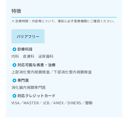
ッ
は
ク
こ
特徴
ナ
ち
ビ
診療時間・内容等について、事前に必ず医療機関にご確認ください。
ら
に
関
広
バリアフリー
す
広
告
る
告
代
お
診療科目
出
理
問
稿
内科 皮膚科 泌尿器科
店
い
の
対応可能な疾患・治療
合
の
お
わ
上部消化管内視鏡検査／下部消化管内視鏡検査
方
問
せ
い
は
専門医
は
合
こ
消化器内視鏡専門医
こ
わ
ち
ち
せ
対応クレジットカード
ら
ら
は
VISA／MASTER／JCB／AMEX／DINERS／銀聯
こ
こち
ち
広
らは
広
ら
告
マイ
告
出
ナビ