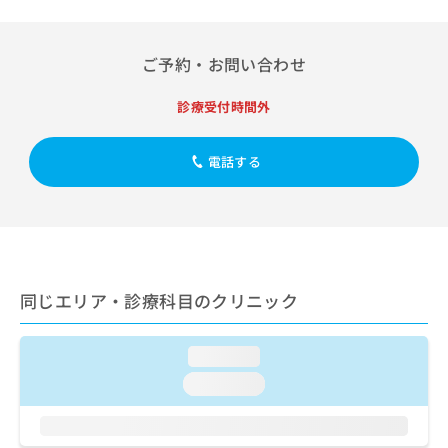
出
稿
クリ
資
稿
ニッ
の
料
クナ
の
お
の
ビサ
ご予約・お問い合わせ
お
問
ご
イト
問
い
請
への
い
診療受付時間外
合
お問
求
合
合せ
わ
は
フォ
わ
せ
こ
ーム
電話する
せ
は
ち
とな
は
こ
ら
りま
こ
ち
す。
ち
ら
クリ
無
ら
ニッ
料
クの
資
情
予
料
同じエリア・診療科目のクリニック
報
約・
の
症状
拡
のご
ご
充
相談
請
loading...
の
など
求
お
はで
loading...
は
申
きま
こ
せん
し
ので
ち
込