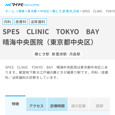
一
般
ホーム
関東
東京都
中央区
勝どき
,
新豊洲
,
月島
SPES CLINIC 
ユ
内科
皮膚科
泌尿器科
ー
ザ
SPES CLINIC TOKYO BAY
ー
晴海中央医院（東京都中央区）
の
方
は
勝どき駅
新豊洲駅
月島駅
こ
ち
SPES CLINIC TOKYO BAY 晴海中央医院は東京都中央区にあ
ら
ります。都営地下鉄大江戸線の勝どきが最寄り駅です。内科／皮膚
科／泌尿器科の診察をしています。
医
マ
療
イ
関
ナ
係
ビ
者
ク
特徴
アクセス
診療時間
紹介記事
医師
の
リ
方
ニ