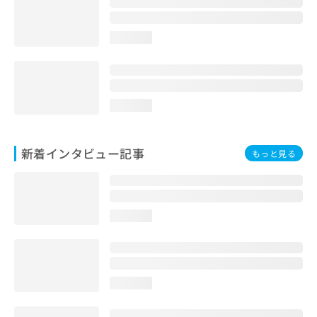
loading...
loading...
新着インタビュー記事
もっと見る
loading...
loading...