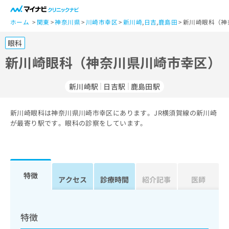
一
般
ホーム
関東
神奈川県
川崎市幸区
新川崎
,
日吉
,
鹿島田
新川崎眼科（神
ユ
眼科
ー
ザ
新川崎眼科（神奈川県川崎市幸区）
ー
の
新川崎駅
日吉駅
鹿島田駅
方
は
こ
新川崎眼科は神奈川県川崎市幸区にあります。JR横須賀線の新川崎
が最寄り駅です。眼科の診察をしています。
ち
ら
医
マ
療
イ
特徴
アクセス
診療時間
紹介記事
医師
関
ナ
係
ビ
者
ク
の
リ
特徴
方
ニ