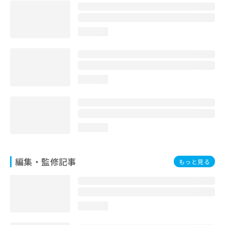
お
問
い
loading...
合
わ
せ
は
こ
loading...
ち
ら
loading...
編集・監修記事
もっと見る
loading...