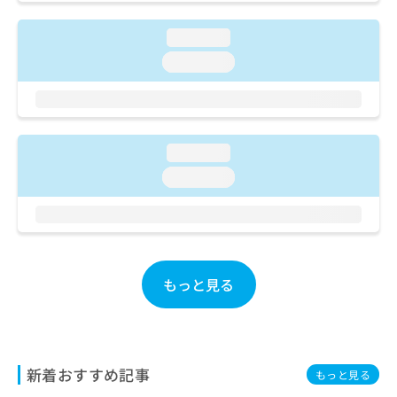
ご了
ら
み
承く
は
ださ
loading...
こ
無
い。
ち
loading...
料
ら
情
報
拡
掲
充
載
loading...
の
情
お
報
loading...
申
の
し
修
込
正
み
は
は
こ
こ
ち
もっと見る
ち
ら
ら
そ
の
新着おすすめ記事
他
もっと見る
の