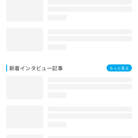
loading...
loading...
新着インタビュー記事
もっと見る
loading...
loading...