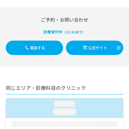
出
稿
クリ
資
稿
ニッ
の
料
クナ
の
お
の
ビサ
お
ご予約・お問い合わせ
問
ご
イト
問
い
請
への
い
合
お問
診療受付中
求
（12:30まで）
合
合せ
わ
は
フォ
わ
せ
こ
ーム
せ
電話する
公式サイト
は
ち
とな
は
こ
ら
りま
こ
ち
す。
ち
ら
クリ
無
ら
ニッ
料
クの
資
情
予
料
報
約・
同じエリア・診療科目のクリニック
の
症状
拡
のご
ご
充
相談
請
の
loading...
など
求
お
はで
loading...
は
申
きま
こ
せん
し
ので
ち
込