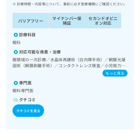
ッ
は
診療時間・内容等について、事前に必ず医療機関にご確認ください。
ク
こ
ナ
ち
マイナンバー保
セカンドオピニ
バリアフリー
ビ
険証
オン対応
ら
に
関
診療科目
広
す
広
眼科
告
る
告
代
対応可能な疾患・治療
お
出
理
問
眼領域の一次診療／水晶体再建術（白内障手術）／網膜光凝
稿
店
固術（網膜剥離手術）／コンタクトレンズ検査／小児視力障
い
の
害診療／視能訓練
合
の
お
もっと見る
わ
方
問
専門医
せ
い
は
眼科専門医
は
合
こ
こ
わ
クチコミ
ち
ち
せ
ら
ら
は
クチコミを見る
こ
こち
ち
広
らは
広
ら
告
マイ
告
出
ナビ