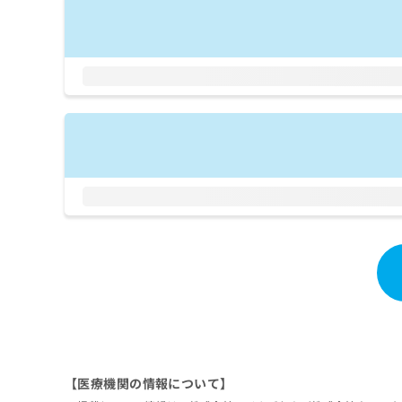
拡
資
きま
充
料
せん
の
ので
の
ご了
お
ご
承く
申
請
ださ
し
求
い。
込
は
み
こ
は
ち
こ
ら
ち
ら
無
料
掲
情
載
報
情
拡
報
充
の
の
修
お
正
申
は
し
【医療機関の情報について】
こ
込