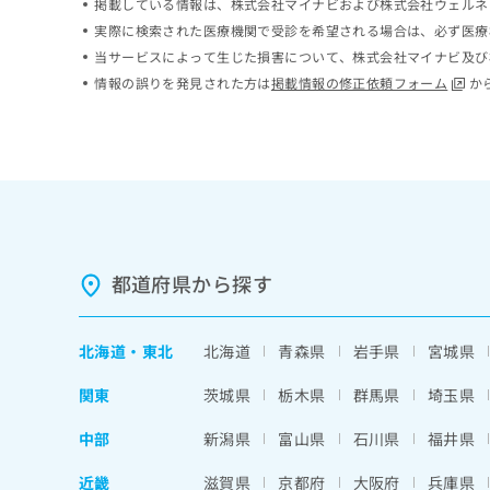
掲載している情報は、株式会社マイナビおよび株式会社ウェルネ
ち
み
実際に検索された医療機関で受診を希望される場合は、必ず医療
ら
は
当サービスによって生じた損害について、株式会社マイナビ及び
こ
情報の誤りを発見された方は
掲載情報の修正依頼フォーム
か
ち
そ
ら
の
他
の
お
問
い
合
わ
都道府県から探す
せ
は
こ
北海道
・
東北
北海道
青森県
岩手県
宮城県
ち
ら
関東
茨城県
栃木県
群馬県
埼玉県
中部
新潟県
富山県
石川県
福井県
近畿
滋賀県
京都府
大阪府
兵庫県