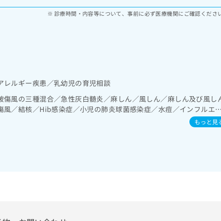
診療時間・内容等について、事前に必ず医療機関にご確認くださ
アレルギー疾患／乳幼児の育児相談
破傷風の三種混合／急性灰白髄炎／麻しん／風しん／麻しん及び風し
傷風／結核／Hib感染症／小児の肺炎球菌感染症／水痘／インフルエ
炎／ロタウイルス感染症
もっと見