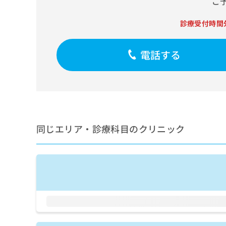
ご
せ
こち
ち
らは
は
マイ
こ
診療受付時間
ら
ナビ
ち
クリ
ら
ニッ
電話する
クナ
広
ビサ
広
資
イト
告
告
への
料
出
出
お問
の
稿
合せ
稿
ご
の
フォ
の
請
お
ーム
お
求
問
とな
同じエリア・診療科目のクリニック
問
りま
は
い
い
す。
こ
合
合
クリ
ち
わ
ニッ
わ
ら
せ
クの
せ
は
予
は
約・
こ
こ
無
症状
ち
ち
のご
料
ら
相談
ら
情
など
報
はで