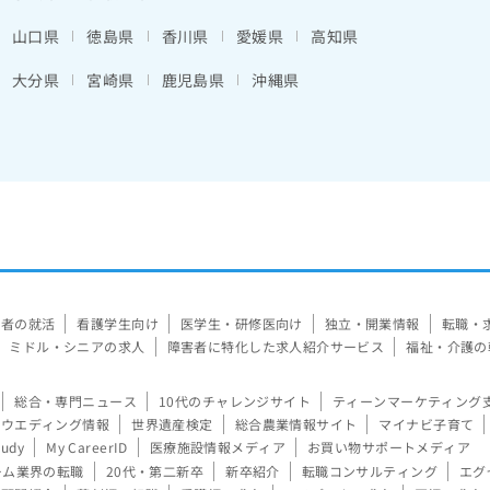
山口県
徳島県
香川県
愛媛県
高知県
大分県
宮崎県
鹿児島県
沖縄県
験者の就活
看護学生向け
医学生・研修医向け
独立・開業情報
転職・
ミドル・シニアの求人
障害者に特化した求人紹介サービス
福祉・介護の
総合・専門ニュース
10代のチャレンジサイト
ティーンマーケティング
ウエディング情報
世界遺産検定
総合農業情報サイト
マイナビ子育て
tudy
My CareerID
医療施設情報メディア
お買い物サポートメディア
ーム業界の転職
20代・第二新卒
新卒紹介
転職コンサルティング
エグ