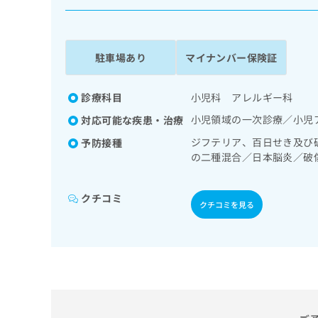
係
ク
者
リ
の
ニ
ッ
方
駐車場あり
マイナンバー保険証
ク
は
ナ
こ
ビ
診療科目
小児科 アレルギー科
ち
に
小児領域の一次診療／小児
対応可能な疾患・治療
関
ら
す
ジフテリア、百日せき及び
予防接種
る
の二種混合／日本脳炎／破
お
ザ／おたふくかぜ／B型肝
広
広
問
告
告
い
クチコミ
クチコミを見る
出
代
合
稿
わ
理
の
せ
店
お
は
の
問
こ
い
方
ち
合
ら
は
わ
こ