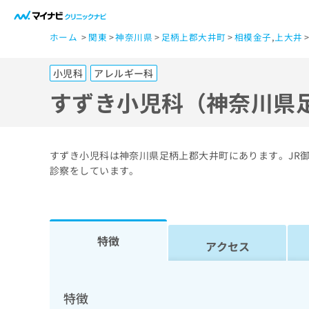
一
ホーム
関東
神奈川県
足柄上郡大井町
相模金子
,
上大井
般
ユ
小児科
アレルギー科
ー
ザ
すずき小児科（神奈川県
ー
の
方
すずき小児科は神奈川県足柄上郡大井町にあります。JR
は
診察をしています。
こ
ち
ら
特徴
アクセス
医
マ
療
イ
ナ
関
特徴
ビ