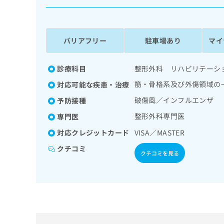
係
ク
者
リ
の
ニ
ッ
方
バリアフリー
駐車場あり
マイ
ク
は
ナ
こ
ビ
診療科目
整形外科 リハビリテーシ
ち
に
筋・骨格系及び外傷領域の
対応可能な疾患・治療
関
ら
す
破傷風／インフルエンザ
予防接種
る
整形外科専門医
専門医
お
広
広
問
対応クレジットカード
VISA／MASTER
告
告
い
出
代
合
クチコミ
クチコミを見る
稿
わ
理
の
せ
店
お
は
の
問
こ
い
方
ち
合
ら
は
わ
こ