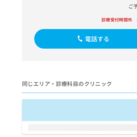
せ
こち
ご
ち
らは
は
マイ
こ
ら
ナビ
診療受付時間外
ち
クリ
ら
ニッ
クナ
電話する
広
ビサ
広
資
イト
告
告
への
料
出
出
お問
の
稿
合せ
稿
ご
の
フォ
の
請
お
ーム
お
求
問
とな
問
りま
は
い
同じエリア・診療科目のクリニック
い
す。
こ
合
合
クリ
ち
わ
ニッ
わ
ら
せ
クの
せ
は
予
は
約・
こ
こ
無
症状
ち
ち
のご
料
ら
相談
ら
情
など
報
はで