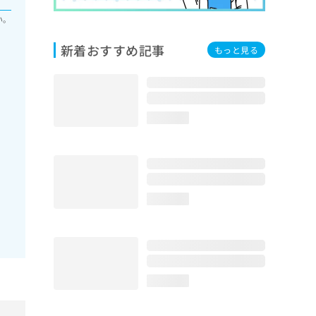
い。
新着おすすめ記事
もっと見る
loading...
loading...
loading...