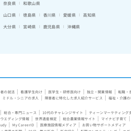
奈良県
和歌山県
山口県
徳島県
香川県
愛媛県
高知県
大分県
宮崎県
鹿児島県
沖縄県
験者の就活
看護学生向け
医学生・研修医向け
独立・開業情報
転職・
ミドル・シニアの求人
障害者に特化した求人紹介サービス
福祉・介護の
総合・専門ニュース
10代のチャレンジサイト
ティーンマーケティング
ウエディング情報
世界遺産検定
総合農業情報サイト
マイナビ子育て
tudy
My CareerID
医療施設情報メディア
お買い物サポートメディア