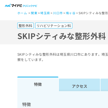
一
ホーム
関東
埼玉県
川口市
鳩ヶ谷
SKIPシティみな整
般
ユ
整形外科
リハビリテーション科
ー
ザ
SKIPシティみな整形外
ー
の
方
SKIPシティみな整形外科は埼玉県川口市にあります。
は
察をしています。
こ
ち
ら
特徴
アクセス
医
マ
療
イ
ナ
関
特徴
ビ