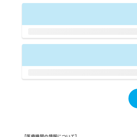
拡
資
きま
充
料
せん
の
ので
の
ご了
お
ご
承く
申
請
ださ
し
求
い。
込
は
み
こ
は
ち
こ
ら
ち
ら
無
料
掲
情
載
報
情
拡
報
充
の
の
修
お
正
申
は
し
こ
【医療機関の情報について】
込