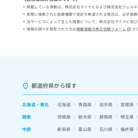
ち
み
掲載している情報は、株式会社マイナビおよび株式会社ウェルネ
ら
は
実際に検索された医療機関で受診を希望される場合は、必ず医療
こ
当サービスによって生じた損害について、株式会社マイナビ及び
ち
そ
情報の誤りを発見された方は
掲載情報の修正依頼フォーム
か
ら
の
他
の
お
問
い
合
わ
せ
都道府県から探す
は
こ
ち
北海道
・
東北
北海道
青森県
岩手県
宮城県
ら
関東
茨城県
栃木県
群馬県
埼玉県
中部
新潟県
富山県
石川県
福井県