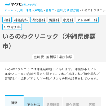
一
般
ホーム
九州・沖縄
沖縄県
那覇市
壺川
,
旭橋
,
県庁前
いろのわクリニッ
ユ
内科
神経内科
消化器科
胃腸科
小児科
アレルギー科
ー
ザ
リウマチ科
ー
いろのわクリニック（沖縄県那覇
の
方
市）
は
こ
壺川駅
旭橋駅
県庁前駅
ち
ら
いろのわクリニックは沖縄県那覇市にあります。沖縄都市モノレー
医
ルゆいレールの壺川が最寄り駅です。内科／神経内科／消化器科／
マ
療
胃腸科／小児科／アレルギー科／リウマチ科の診察をしています。
イ
関
ナ
係
ビ
者
ク
の
リ
特徴
方
ニ
アクセス
診療時間
紹介記事
医師