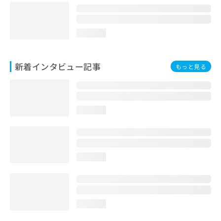
loading...
新着インタビュー記事
もっと見る
loading...
loading...
loading...