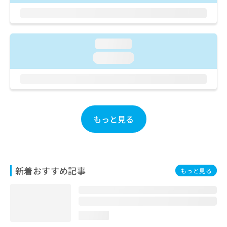
ご了
ら
み
承く
は
ださ
こ
無
い。
ち
料
loading...
ら
情
報
loading...
拡
掲
充
載
の
情
お
報
申
の
もっと見る
し
修
込
正
み
は
は
こ
こ
ち
ち
新着おすすめ記事
ら
もっと見る
ら
そ
の
他
loading...
の