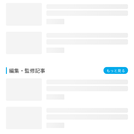
お
問
い
合
loading...
わ
せ
は
こ
loading...
ち
ら
編集・監修記事
もっと見る
loading...
loading...