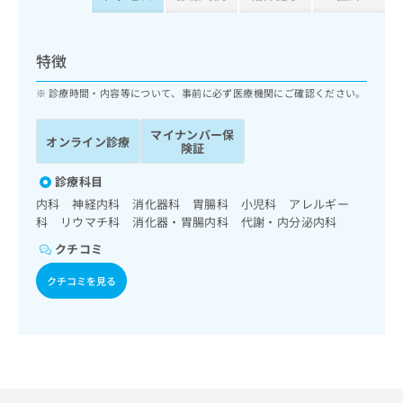
ッ
は
ク
こ
ナ
ち
特徴
ビ
ら
に
診療時間・内容等について、事前に必ず医療機関にご確認ください。
関
広
す
広
告
マイナンバー保
る
告
オンライン診療
険証
代
お
出
理
問
稿
診療科目
店
い
の
内科 神経内科 消化器科 胃腸科 小児科 アレルギー
合
の
お
科 リウマチ科 消化器・胃腸内科 代謝・内分泌内科
わ
方
問
せ
い
は
クチコミ
は
合
こ
こ
クチコミを見る
わ
ち
ち
せ
ら
ら
は
こ
こち
ち
広
らは
広
ら
告
マイ
告
出
ナビ