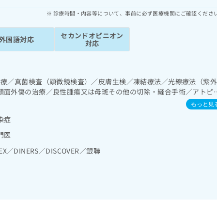
診療時間・内容等について、事前に必ず医療機関にご確認くださ
セカンドオピニオン
外国語対応
対応
診療／真菌検査（顕微鏡検査）／皮膚生検／凍結療法／光線療法（紫
顔面外傷の治療／良性腫瘍又は母斑その他の切除・縫合手術／アトピ
域の一次診療／内分泌･代謝･栄養領域の一次診療／漢方薬の処方
もっと見
染症
門医
EX／DINERS／DISCOVER／銀聯