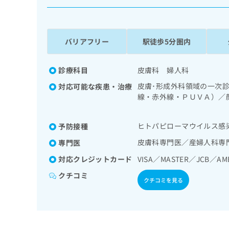
係
ク
者
リ
の
ニ
ッ
方
バリアフリー
駅徒歩5分圏内
ク
は
ナ
こ
ビ
診療科目
皮膚科 婦人科
ち
に
皮膚･形成外科領域の一次
対応可能な疾患・治療
関
ら
線・赤外線・ＰＵＶＡ）／
す
性皮膚炎の治療／婦人科領
る
お
広
ヒトパピローマウイルス感
予防接種
広
問
告
告
い
皮膚科専門医／産婦人科専
専門医
出
代
合
対応クレジットカード
VISA／MASTER／JCB／AM
稿
わ
理
の
せ
クチコミ
店
お
クチコミを見る
は
の
問
こ
い
方
ち
合
ら
は
わ
こ