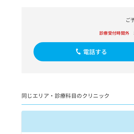
せ
こち
ち
らは
は
マイ
こ
ら
ナビ
ご
ち
クリ
ら
ニッ
クナ
診療受付時間外
広
ビサ
広
資
イト
告
告
への
料
出
電話する
出
お問
の
稿
合せ
稿
ご
の
フォ
の
請
お
ーム
お
求
問
とな
問
りま
は
い
い
す。
こ
合
合
クリ
ち
わ
ニッ
わ
同じエリア・診療科目のクリニック
ら
せ
クの
せ
は
予
は
約・
こ
こ
無
症状
ち
ち
のご
料
ら
相談
ら
情
など
報
はで