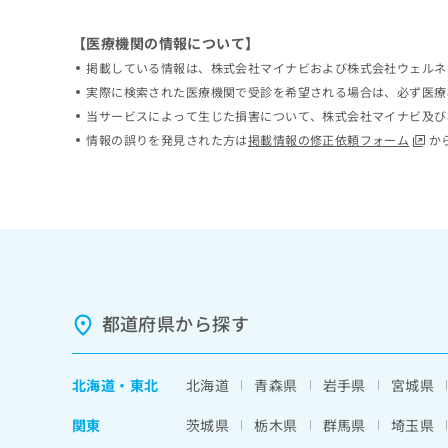
ち
み
ら
は
【医療機関の情報について】
こ
掲載している情報は、株式会社マイナビおよび株式会社ウェルネ
ち
そ
実際に検索された医療機関で受診を希望される場合は、必ず医療
ら
の
当サービスによって生じた損害について、株式会社マイナビ及び
他
情報の誤りを発見された方は
掲載情報の修正依頼フォーム
か
の
お
問
い
合
わ
せ
は
こ
都道府県から探す
ち
ら
北海道
・
東北
北海道
青森県
岩手県
宮城県
関東
茨城県
栃木県
群馬県
埼玉県