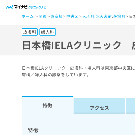
一
ホーム
関東
東京都
中央区
人形町
,
水天宮前
,
茅場町
日
般
ユ
皮膚科
婦人科
ー
ザ
日本橋IELAクリニック
ー
の
方
日本橋IELAクリニック 皮膚科・婦人科は東京都中央区
は
膚科／婦人科の診察をしています。
こ
ち
ら
特徴
アクセス
医
マ
療
イ
ナ
関
特徴
ビ