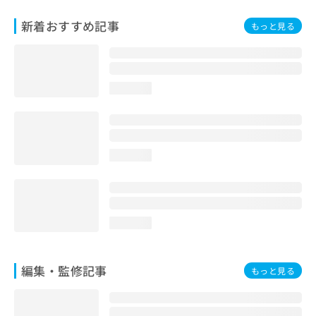
お
問
新着おすすめ記事
もっと見る
い
合
わ
せ
loading...
は
こ
ち
ら
loading...
loading...
編集・監修記事
もっと見る