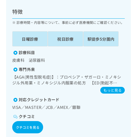
ッ
は
ク
こ
特徴
ナ
ち
ビ
診療時間・内容等について、事前に必ず医療機関にご確認ください。
ら
に
関
広
日曜診療
祝日診療
駅徒歩5分圏内
す
広
告
る
告
代
お
診療科目
出
理
問
稿
皮膚科 泌尿器科
店
い
の
専門外来
合
の
お
わ
【AGA(男性型脱毛症)】：プロペシア・ザガーロ・ミノキシ
方
問
せ
ジル外用薬・ミノキシジル内服薬の処方 【ED(勃起不
い
は
全)】：シアリス・レビトラ・バイアグラなどの対処療法薬の
は
合
もっと見る
こ
処方 【メディカルダイエット】：体重減少目的でのリベル
こ
わ
ち
対応クレジットカード
サス・カナグル・防風通聖散の処方
ち
せ
ら
ら
VISA／MASTER／JCB／AMEX／銀聯
は
こ
クチコミ
こち
ち
広
らは
広
ら
告
クチコミを見る
マイ
告
出
ナビ