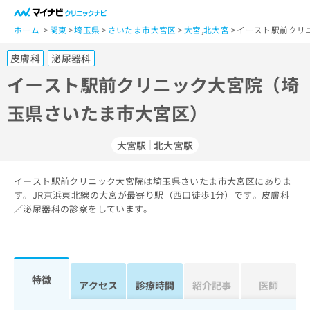
一
般
ホーム
関東
埼玉県
さいたま市大宮区
大宮
,
北大宮
イースト駅前クリ
ユ
皮膚科
泌尿器科
ー
ザ
イースト駅前クリニック大宮院（埼
ー
玉県さいたま市大宮区）
の
方
は
大宮駅
北大宮駅
こ
ち
イースト駅前クリニック大宮院は埼玉県さいたま市大宮区にありま
ら
す。JR京浜東北線の大宮が最寄り駅（西口徒歩1分）です。皮膚科
／泌尿器科の診察をしています。
医
マ
療
イ
関
ナ
係
ビ
者
ク
特徴
アクセス
診療時間
紹介記事
医師
の
リ
方
ニ