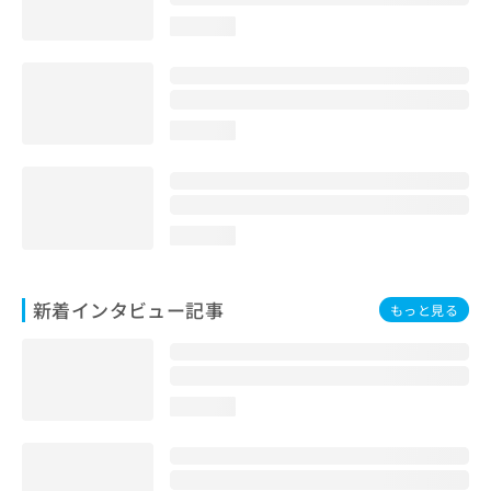
loading...
loading...
loading...
新着インタビュー記事
もっと見る
loading...