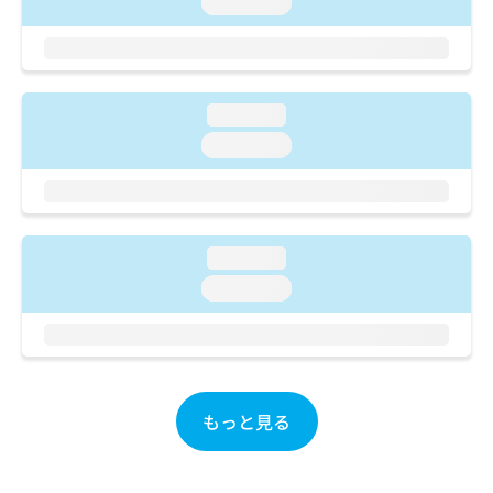
loading...
ご了
ら
み
承く
は
ださ
こ
無
い。
ち
料
ら
情
loading...
報
loading...
拡
掲
充
載
の
情
お
報
申
の
し
loading...
修
込
正
loading...
み
は
は
こ
こ
ち
ち
ら
ら
もっと見る
そ
の
他
の