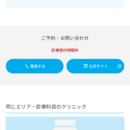
出
稿
クリ
資
稿
ニッ
の
料
クナ
の
お
の
ビサ
お
問
ご
イト
問
い
請
への
い
合
お問
求
合
合せ
ご予約・お問い合わせ
わ
は
フォ
わ
せ
こ
ーム
せ
は
ち
診療受付時間外
とな
は
こ
ら
りま
こ
ち
す。
ち
電話する
公式サイト
ら
クリ
無
ら
ニッ
料
クの
資
情
予
料
報
約・
の
症状
拡
のご
ご
充
相談
請
の
同じエリア・診療科目のクリニック
など
求
お
はで
は
申
きま
こ
せん
し
loading...
ので
ち
込