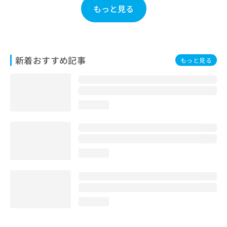
お
もっと見る
問
い
合
わ
せ
新着おすすめ記事
もっと見る
は
こ
ち
ら
loading...
loading...
loading...