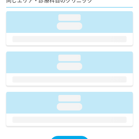
同じエリア・診療科目のクリニック
ご了
ら
み
承く
は
ださ
こ
無
い。
loading...
ち
料
loading...
ら
情
報
拡
掲
充
載
の
情
loading...
お
報
申
loading...
の
し
修
込
正
み
は
は
こ
こ
ち
loading...
ち
ら
loading...
ら
そ
の
他
の