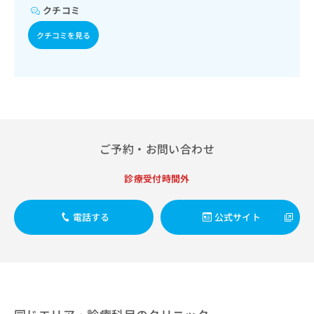
出
稿
クリ
資
クチコミ
稿
ニッ
の
料
クナ
の
お
クチコミを見る
の
ビサ
お
問
ご
イト
問
い
請
への
い
合
お問
求
合
合せ
わ
は
フォ
わ
せ
こ
ーム
せ
は
ち
とな
は
こ
ら
りま
こ
ち
ご予約・お問い合わせ
す。
ち
ら
クリ
無
ら
ニッ
診療受付時間外
料
クの
資
情
予
料
報
約・
電話する
公式サイト
の
症状
拡
のご
ご
充
相談
請
の
など
求
お
はで
は
申
きま
こ
せん
し
ので
ち
込