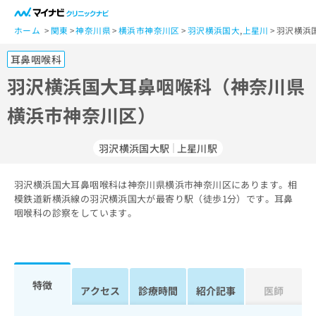
一
般
ホーム
関東
神奈川県
横浜市神奈川区
羽沢横浜国大
,
上星川
羽沢横浜
ユ
耳鼻咽喉科
ー
ザ
羽沢横浜国大耳鼻咽喉科（神奈川県
ー
横浜市神奈川区）
の
方
は
羽沢横浜国大駅
上星川駅
こ
ち
羽沢横浜国大耳鼻咽喉科は神奈川県横浜市神奈川区にあります。相
ら
模鉄道新横浜線の羽沢横浜国大が最寄り駅（徒歩1分）です。耳鼻
咽喉科の診察をしています。
医
マ
療
イ
関
ナ
係
ビ
者
ク
特徴
アクセス
診療時間
紹介記事
医師
の
リ
方
ニ