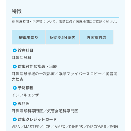
ッ
は
ク
こ
特徴
ナ
ち
ビ
診療時間・内容等について、事前に必ず医療機関にご確認ください。
ら
に
関
広
駐車場あり
駅徒歩5分圏内
外国語対応
す
広
告
る
告
代
お
診療科目
出
理
問
稿
耳鼻咽喉科
店
い
の
対応可能な疾患・治療
合
の
お
わ
耳鼻咽喉領域の一次診療／喉頭ファイバースコピー／純音聴
方
問
せ
力検査
い
は
は
合
こ
予防接種
こ
わ
ち
インフルエンザ
ち
せ
ら
ら
は
専門医
こ
耳鼻咽喉科専門医／気管食道科専門医
こち
ち
広
らは
対応クレジットカード
広
ら
告
マイ
VISA／MASTER／JCB／AMEX／DINERS／DISCOVER／銀聯
告
出
ナビ