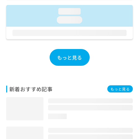
ご了
ら
み
承く
は
loading...
ださ
こ
無
い。
loading...
ち
料
ら
情
報
拡
掲
充
載
の
情
もっと見る
お
報
申
の
し
修
込
正
み
は
新着おすすめ記事
もっと見る
は
こ
こ
ち
ち
ら
ら
loading...
そ
の
他
の