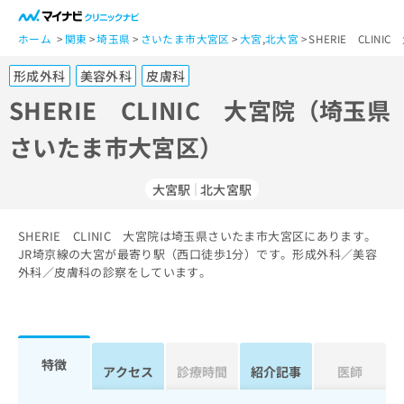
一
般
ホーム
関東
埼玉県
さいたま市大宮区
大宮
,
北大宮
SHERIE CLI
ユ
形成外科
美容外科
皮膚科
ー
ザ
SHERIE CLINIC 大宮院（埼玉県
ー
さいたま市大宮区）
の
方
は
大宮駅
北大宮駅
こ
ち
SHERIE CLINIC 大宮院は埼玉県さいたま市大宮区にあります。
ら
JR埼京線の大宮が最寄り駅（西口徒歩1分）です。形成外科／美容
外科／皮膚科の診察をしています。
医
マ
療
イ
関
ナ
係
ビ
者
ク
特徴
アクセス
診療時間
紹介記事
医師
の
リ
方
ニ