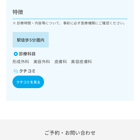
ッ
は
ク
こ
特徴
ナ
ち
ビ
診療時間・内容等について、事前に必ず医療機関にご確認ください。
ら
に
関
広
駅徒歩5分圏内
す
広
告
る
告
代
お
診療科目
出
理
問
稿
形成外科 美容外科 皮膚科 美容皮膚科
店
い
の
クチコミ
合
の
お
わ
方
問
クチコミを見る
せ
い
は
は
合
こ
こ
わ
ち
ち
せ
ら
ら
は
こ
こち
ち
広
らは
広
ら
告
ご予約・お問い合わせ
マイ
告
出
ナビ