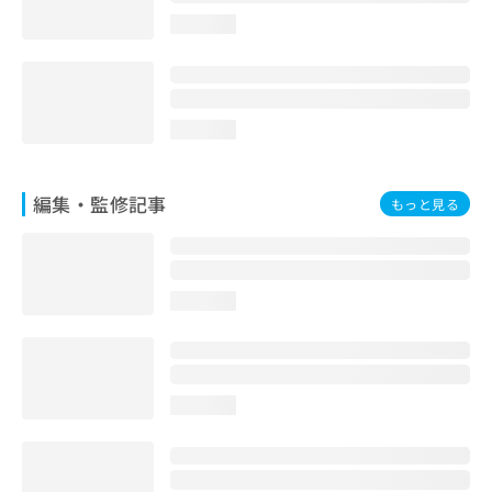
お
loading...
問
い
合
わ
せ
loading...
は
こ
ち
編集・監修記事
もっと見る
ら
loading...
loading...