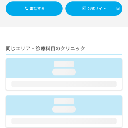
出
稿
クリ
資
稿
ニッ
の
電話する
公式サイト
料
クナ
の
お
の
ビサ
お
問
ご
イト
問
い
請
への
い
合
お問
求
合
合せ
わ
は
フォ
わ
せ
こ
ーム
せ
同じエリア・診療科目のクリニック
は
ち
とな
は
こ
ら
りま
こ
ち
す。
loading...
ち
ら
クリ
無
ら
ニッ
loading...
料
クの
資
情
予
料
報
約・
の
症状
拡
のご
ご
充
相談
loading...
請
の
など
求
お
loading...
はで
は
申
きま
こ
せん
し
ので
ち
込