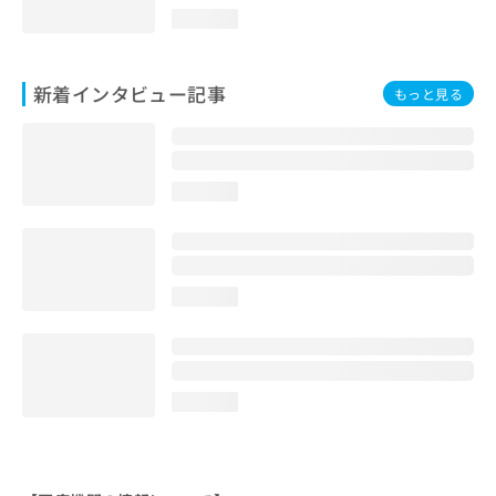
loading...
新着インタビュー記事
もっと見る
loading...
loading...
loading...