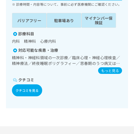
ッ
は
診療時間・内容等について、事前に必ず医療機関にご確認ください。
ク
こ
ナ
ち
マイナンバー保
バリアフリー
駐車場あり
ビ
険証
ら
に
関
診療科目
広
す
広
内科 精神科 心療内科
告
る
告
代
対応可能な疾患・治療
お
出
理
問
精神科・神経科領域の一次診療／臨床心理・神経心理検査／
稿
店
い
精神療法／終夜睡眠ポリグラフィー／思春期のうつ病又は躁
の
合
うつ病／睡眠障害／摂食障害（拒食症･過食症）／神経症性
の
お
もっと見る
障害（強迫性障害、不安障害、パニック障害等）／認知症／
わ
方
問
クチコミ
心的外傷後ストレス障害（PTSD）／発達障害（自閉症、学
せ
い
は
習障害等）
は
合
こ
クチコミを見る
こ
わ
ち
ち
せ
ら
ら
は
こ
こち
ち
広
らは
広
ら
告
マイ
告
出
ナビ