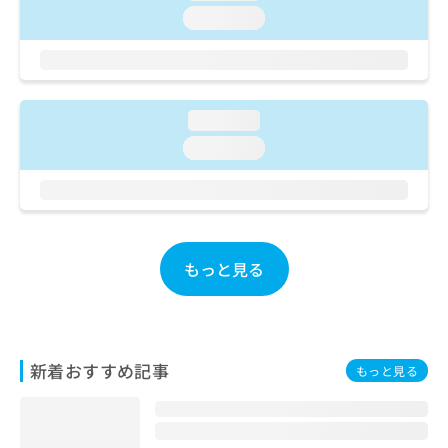
ご了
ら
み
loading...
承く
は
ださ
こ
無
い。
ち
料
ら
情
報
loading...
拡
掲
loading...
充
載
の
情
お
報
申
の
し
修
込
正
もっと見る
み
は
は
こ
こ
ち
ち
ら
ら
新着おすすめ記事
もっと見る
そ
の
他
の