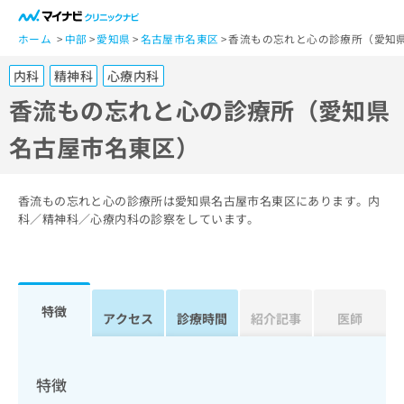
一
般
ホーム
中部
愛知県
名古屋市名東区
香流もの忘れと心の診療所（愛知
ユ
内科
精神科
心療内科
ー
ザ
香流もの忘れと心の診療所（愛知県
ー
名古屋市名東区）
の
方
は
こ
香流もの忘れと心の診療所は愛知県名古屋市名東区にあります。内
ち
科／精神科／心療内科の診察をしています。
ら
医
マ
療
イ
特徴
関
アクセス
診療時間
紹介記事
医師
ナ
係
ビ
者
ク
の
リ
特徴
方
ニ