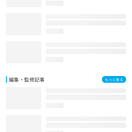
loading...
お
問
い
合
わ
loading...
せ
は
こ
ち
ら
loading...
編集・監修記事
もっと見る
loading...