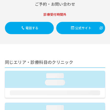
出
稿
クリ
資
ご予約・お問い合わせ
稿
ニッ
の
料
クナ
の
お
の
診療受付時間外
ビサ
お
問
ご
イト
問
い
請
への
い
合
お問
求
電話する
公式サイト
合
合せ
わ
は
フォ
わ
せ
こ
ーム
せ
は
ち
とな
は
こ
ら
りま
こ
ち
す。
ち
ら
クリ
無
ら
ニッ
同じエリア・診療科目のクリニック
料
クの
資
情
予
料
報
約・
loading...
の
症状
拡
のご
ご
loading...
充
相談
請
の
など
求
お
はで
は
申
きま
こ
せん
し
ので
ち
込
loading...