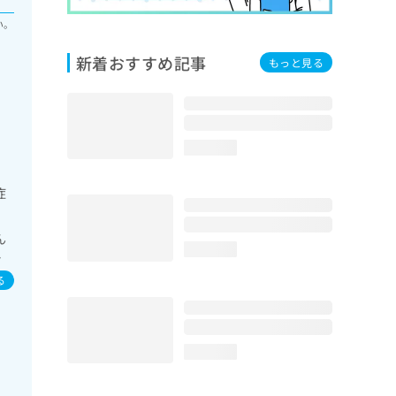
い。
新着おすすめ記事
もっと見る
loading...
症
ん
loading...
イ
／
る
loading...