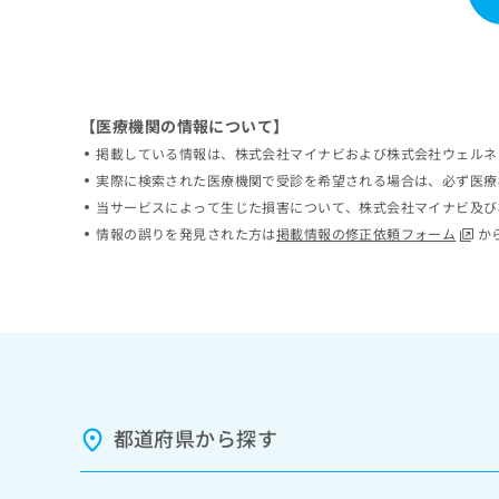
ち
み
ら
は
こ
ち
そ
ら
の
【医療機関の情報について】
他
掲載している情報は、株式会社マイナビおよび株式会社ウェルネ
の
実際に検索された医療機関で受診を希望される場合は、必ず医療
お
当サービスによって生じた損害について、株式会社マイナビ及び
問
情報の誤りを発見された方は
掲載情報の修正依頼フォーム
か
い
合
わ
せ
は
こ
ち
ら
都道府県から探す