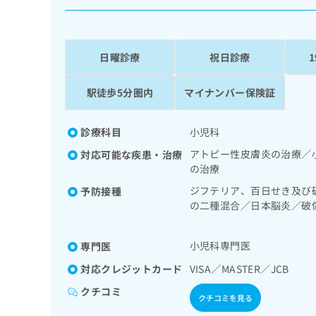
係
ク
者
リ
の
ニ
ッ
方
日曜診療
祝日診療
ク
は
ナ
こ
駅徒歩5分圏内
マイナンバー保険証
ビ
ち
に
関
ら
診療科目
小児科
す
る
アトピー性皮膚炎の治療／
対応可能な疾患・治療
お
の治療
広
広
問
告
ジフテリア、百日せき及び
予防接種
告
い
の二種混合／日本脳炎／破
出
代
合
ルス感染症／水痘／インフ
稿
わ
理
の
狂犬病／ロタウイルス感染
せ
店
小児科専門医
専門医
お
は
の
問
こ
対応クレジットカード
VISA／MASTER／JCB
い
方
ち
合
クチコミ
ら
は
クチコミを見る
わ
こ