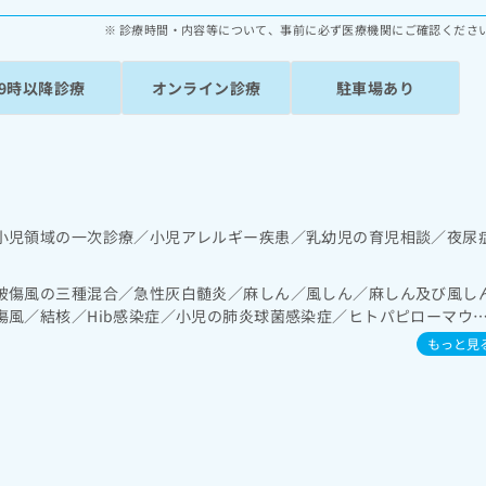
診療時間・内容等について、事前に必ず医療機関にご確認くださ
19時以降診療
オンライン診療
駐車場あり
小児領域の一次診療／小児アレルギー疾患／乳幼児の育児相談／夜尿
破傷風の三種混合／急性灰白髄炎／麻しん／風しん／麻しん及び風し
傷風／結核／Hib感染症／小児の肺炎球菌感染症／ヒトパピローマウ
ルエンザ／成人の肺炎球菌感染症／おたふくかぜ／A型肝炎／B型肝炎
もっと見
症／髄膜炎菌感染症