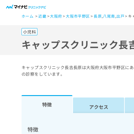
一
ホーム
近畿
大阪府
大阪市平野区
長原
,
八尾南
,
出戸
キ
般
ユ
小児科
ー
ザ
キャップスクリニック長
ー
の
方
キャップスクリニック長吉長原は大阪府大阪市平野区にあ
は
の診察をしています。
こ
ち
ら
特徴
アクセス
医
マ
療
イ
ナ
関
特徴
ビ