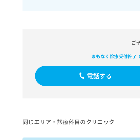
せ
こち
ち
らは
は
マイ
こ
ら
ナビ
ち
クリ
ら
ニッ
クナ
広
ビサ
広
ご
資
イト
告
告
への
料
出
出
お問
まもなく診療受付終了
の
（
稿
合せ
稿
ご
の
フォ
の
請
お
ーム
お
電話する
求
問
とな
問
りま
は
い
い
す。
こ
合
合
クリ
ち
わ
ニッ
わ
ら
せ
クの
せ
は
予
は
約・
こ
こ
無
症状
ち
同じエリア・診療科目のクリニック
ち
のご
料
ら
相談
ら
情
など
報
はで