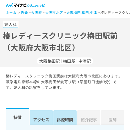
一
般
ホーム
近畿
大阪府
大阪市北区
大阪梅田
,
梅田
,
中津
椿レディースクリ
ユ
婦人科
ー
ザ
椿レディースクリニック梅田駅前
ー
（大阪府大阪市北区）
の
方
は
大阪梅田駅
梅田駅
中津駅
こ
ち
椿レディースクリニック梅田駅前は大阪府大阪市北区にあります。
ら
阪急電鉄京都本線の大阪梅田が最寄り駅（茶屋町口徒歩3分）で
す。婦人科の診察をしています。
医
マ
療
イ
関
ナ
係
ビ
者
ク
特徴
アクセス
診療時間
紹介記事
医師
の
リ
方
ニ