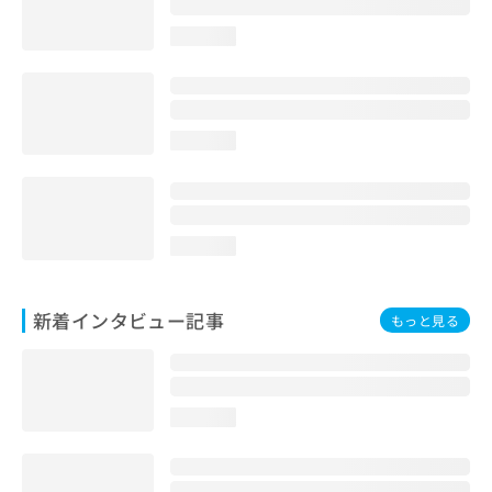
loading...
loading...
loading...
新着インタビュー記事
もっと見る
loading...