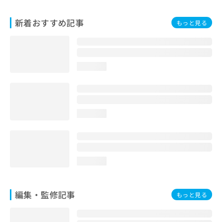
お
問
新着おすすめ記事
もっと見る
い
合
わ
せ
は
loading...
こ
ち
ら
loading...
loading...
編集・監修記事
もっと見る