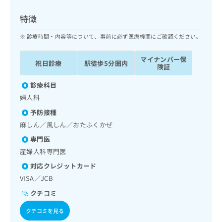
ッ
は
ク
こ
特徴
ナ
ち
ビ
診療時間・内容等について、事前に必ず医療機関にご確認ください。
ら
に
関
マイナンバー保
広
祝日診療
駅徒歩5分圏内
す
広
険証
告
る
告
代
お
診療科目
出
理
問
稿
婦人科
店
い
の
予防接種
合
の
お
わ
麻しん／風しん／おたふくかぜ
方
問
せ
い
は
専門医
は
合
こ
産婦人科専門医
こ
わ
ち
ち
せ
対応クレジットカード
ら
ら
は
VISA／JCB
こ
こち
クチコミ
ち
広
らは
広
ら
告
マイ
クチコミを見る
告
出
ナビ