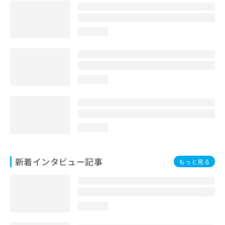
loading...
loading...
loading...
新着インタビュー記事
もっと見る
loading...