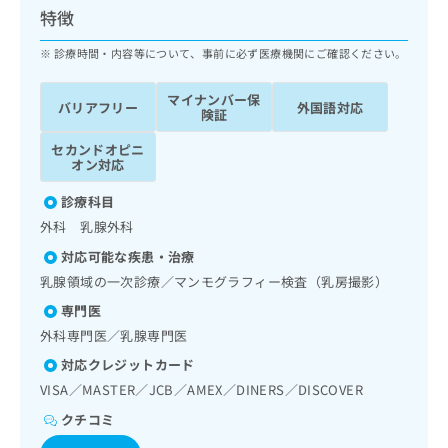
ッ
は
特徴
ク
こ
ナ
診療時間・内容等について、事前に必ず医療機関にご確認ください。
ち
ビ
ら
に
マイナンバー保
バリアフリー
外国語対応
関
険証
広
す
広
告
セカンドオピニ
る
告
オン対応
代
お
出
理
問
稿
診療科目
店
い
の
外科 乳腺外科
合
の
お
わ
方
問
対応可能な疾患・治療
せ
い
は
乳腺領域の一次診療／マンモグラフィー検査（乳房撮影）
は
合
こ
こ
専門医
わ
ち
ち
せ
外科専門医／乳腺専門医
ら
ら
は
対応クレジットカード
こ
こち
VISA／MASTER／JCB／AMEX／DINERS／DISCOVER
ち
広
らは
広
ら
告
クチコミ
マイ
告
出
ナビ