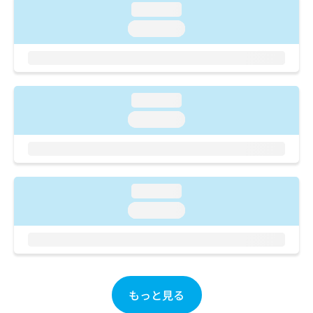
ご了
ら
み
loading...
承く
は
ださ
loading...
こ
無
い。
ち
料
ら
情
報
拡
掲
loading...
充
載
loading...
の
情
お
報
申
の
し
修
込
正
み
loading...
は
は
こ
loading...
こ
ち
ち
ら
ら
そ
の
もっと見る
他
の