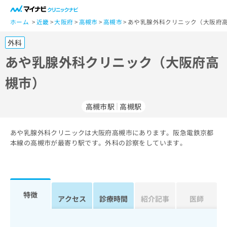
一
般
ホーム
近畿
大阪府
高槻市
高槻市
あや乳腺外科クリニック（大阪府高
ユ
外科
ー
ザ
あや乳腺外科クリニック（大阪府高
ー
槻市）
の
方
は
高槻市駅
高槻駅
こ
ち
あや乳腺外科クリニックは大阪府高槻市にあります。阪急電鉄京都
ら
本線の高槻市が最寄り駅です。外科の診察をしています。
医
マ
療
イ
関
ナ
係
ビ
特徴
アクセス
診療時間
紹介記事
医師
者
ク
の
リ
方
ニ