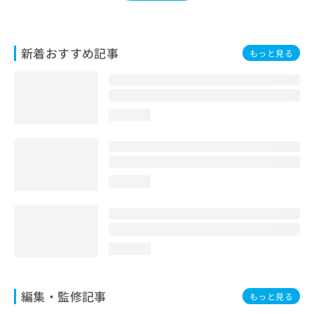
お
問
い
新着おすすめ記事
合
もっと見る
わ
せ
は
こ
loading...
ち
ら
loading...
loading...
編集・監修記事
もっと見る