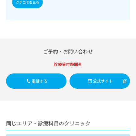
出
クチコミを見る
稿
クリ
資
稿
ニッ
の
料
クナ
の
お
の
ビサ
お
問
ご
イト
問
い
請
への
い
合
お問
求
合
合せ
わ
は
フォ
わ
せ
こ
ーム
せ
ご予約・お問い合わせ
は
ち
とな
は
こ
ら
りま
こ
ち
診療受付時間外
す。
ち
ら
クリ
無
ら
ニッ
料
クの
電話する
公式サイト
資
情
予
料
報
約・
の
症状
拡
のご
ご
充
相談
請
の
など
求
お
はで
は
申
きま
同じエリア・診療科目のクリニック
こ
せん
し
ので
ち
込