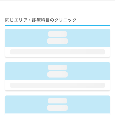
ご了
ら
み
承く
は
ださ
こ
無
い。
ち
料
同じエリア・診療科目のクリニック
ら
情
報
loading...
拡
掲
充
載
loading...
の
情
お
報
申
の
し
修
込
正
loading...
み
は
loading...
は
こ
こ
ち
ち
ら
ら
そ
loading...
の
loading...
他
の