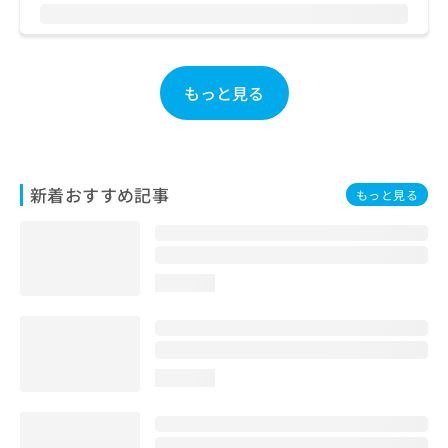
お
問
い
合
もっと見る
わ
せ
は
こ
ち
新着おすすめ記事
ら
もっと見る
loading...
loading...