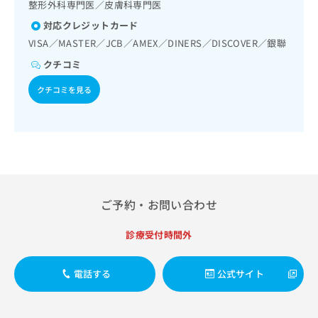
出
整形外科専門医／皮膚科専門医
稿
クリ
資
稿
ニッ
の
料
対応クレジットカード
クナ
の
お
の
ビサ
VISA／MASTER／JCB／AMEX／DINERS／DISCOVER／銀聯
お
問
ご
イト
問
い
クチコミ
請
への
い
合
お問
求
合
クチコミを見る
合せ
わ
は
フォ
わ
せ
こ
ーム
せ
は
ち
とな
は
こ
ら
りま
こ
ち
す。
ち
ら
クリ
無
ら
ニッ
料
クの
資
情
予
ご予約・お問い合わせ
料
報
約・
の
症状
拡
診療受付時間外
のご
ご
充
相談
請
の
など
求
お
はで
電話する
公式サイト
は
申
きま
こ
せん
し
ので
ち
込