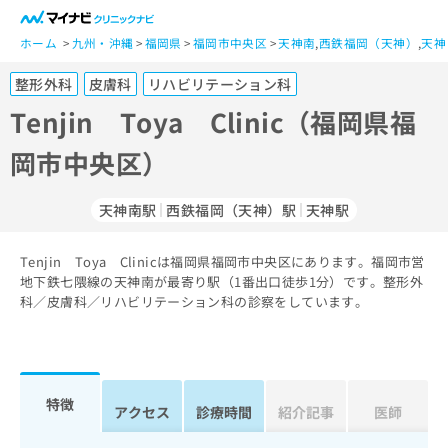
一
般
ホーム
九州・沖縄
福岡県
福岡市中央区
天神南
,
西鉄福岡（天神）
,
天神
ユ
整形外科
皮膚科
リハビリテーション科
ー
ザ
Tenjin Toya Clinic（福岡県福
ー
岡市中央区）
の
方
は
天神南駅
西鉄福岡（天神）駅
天神駅
こ
ち
Tenjin Toya Clinicは福岡県福岡市中央区にあります。福岡市営
ら
地下鉄七隈線の天神南が最寄り駅（1番出口徒歩1分）です。整形外
科／皮膚科／リハビリテーション科の診察をしています。
医
マ
療
イ
関
ナ
係
ビ
者
ク
特徴
アクセス
診療時間
紹介記事
医師
の
リ
方
ニ