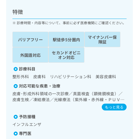
ッ
は
ク
こ
特徴
ナ
ち
ビ
診療時間・内容等について、事前に必ず医療機関にご確認ください。
ら
に
関
マイナンバー保
広
バリアフリー
駅徒歩5分圏内
す
広
険証
告
る
告
代
セカンドオピニ
お
出
外国語対応
オン対応
理
問
稿
店
い
の
診療科目
合
の
お
整形外科 皮膚科 リハビリテーション科 美容皮膚科
わ
方
問
せ
い
は
対応可能な疾患・治療
は
合
こ
皮膚･形成外科領域の一次診療／真菌検査（顕微鏡検査）／
こ
わ
ち
皮膚生検／凍結療法／光線療法（紫外線・赤外線・ＰＵＶ
ち
せ
Ａ）／顔面外傷の治療／アトピー性皮膚炎の治療／筋・骨格
ら
もっと見る
ら
は
系及び外傷領域の一次診療／義肢装具の作成及び評価／運動
こ
予防接種
器リハビリテーション／廃用症候群リハビリテーション／漢
こち
ち
広
方薬の処方
インフルエンザ
らは
広
ら
告
マイ
専門医
告
出
ナビ