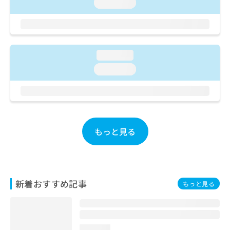
ご了
loading...
ら
み
承く
は
ださ
こ
無
い。
ち
料
ら
情
loading...
報
拡
loading...
掲
充
載
の
情
お
報
申
の
し
修
込
もっと見る
正
み
は
は
こ
こ
ち
ち
ら
ら
新着おすすめ記事
もっと見る
そ
の
他
の
loading...