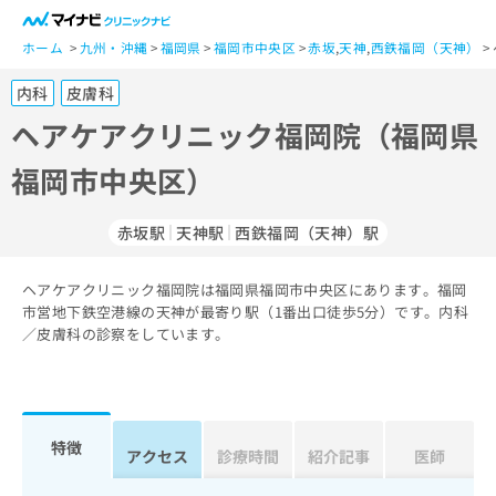
一
般
ホーム
九州・沖縄
福岡県
福岡市中央区
赤坂
,
天神
,
西鉄福岡（天神）
ユ
内科
皮膚科
ー
ザ
ヘアケアクリニック福岡院（福岡県
ー
福岡市中央区）
の
方
は
赤坂駅
天神駅
西鉄福岡（天神）駅
こ
ち
ヘアケアクリニック福岡院は福岡県福岡市中央区にあります。福岡
ら
市営地下鉄空港線の天神が最寄り駅（1番出口徒歩5分）です。内科
／皮膚科の診察をしています。
医
マ
療
イ
関
ナ
係
ビ
者
ク
特徴
アクセス
診療時間
紹介記事
医師
の
リ
方
ニ