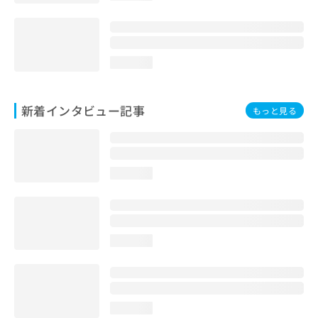
loading...
新着インタビュー記事
もっと見る
loading...
loading...
loading...