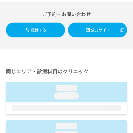
出
稿
クリ
資
稿
ニッ
の
料
クナ
ご予約・お問い合わせ
の
お
の
ビサ
お
問
ご
イト
問
い
請
への
電話する
公式サイト
い
合
お問
求
合
合せ
わ
は
フォ
わ
せ
こ
ーム
せ
は
ち
とな
は
こ
ら
りま
こ
ち
す。
ち
ら
クリ
同じエリア・診療科目のクリニック
無
ら
ニッ
料
クの
資
情
予
料
loading...
報
約・
の
症状
拡
loading...
のご
ご
充
相談
請
の
など
求
お
はで
は
申
きま
こ
せん
し
loading...
ので
ち
込