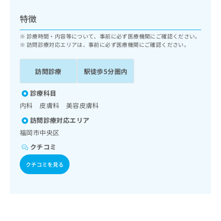
ッ
は
ク
こ
特徴
ナ
ち
ビ
診療時間・内容等について、事前に必ず医療機関にご確認ください。
ら
に
訪問診療対応エリアは、事前に必ず医療機関にご確認ください。
関
広
す
広
告
訪問診療
駅徒歩5分圏内
る
告
代
お
出
理
診療科目
問
稿
店
い
の
内科 皮膚科 美容皮膚科
合
の
お
訪問診療対応エリア
わ
方
問
福岡市中央区
せ
い
は
は
合
こ
クチコミ
こ
わ
ち
ち
せ
クチコミを見る
ら
ら
は
こ
こち
ち
広
らは
広
ら
告
マイ
告
出
ナビ