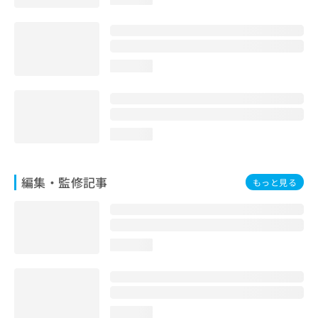
お
問
い
合
わ
loading...
せ
は
こ
ち
loading...
ら
編集・監修記事
もっと見る
loading...
loading...