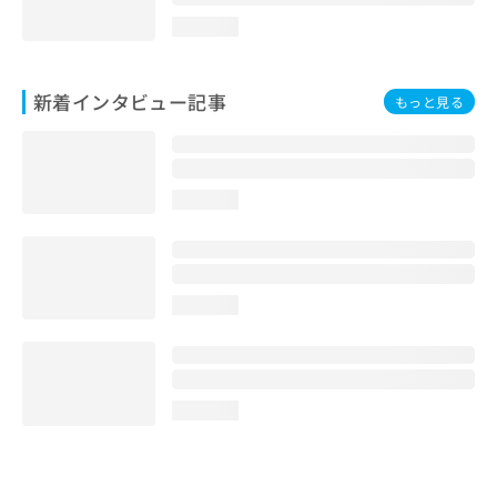
loading...
新着インタビュー記事
もっと見る
loading...
loading...
loading...