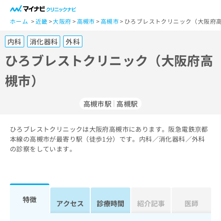
一
般
ホーム
近畿
大阪府
高槻市
高槻市
ひろブレストクリニック（大阪府高
ユ
内科
消化器科
外科
ー
ザ
ひろブレストクリニック（大阪府高
ー
槻市）
の
方
は
高槻市駅
高槻駅
こ
ち
ひろブレストクリニックは大阪府高槻市にあります。阪急電鉄京都
ら
本線の高槻市が最寄り駅（徒歩1分）です。内科／消化器科／外科
の診察をしています。
医
マ
療
イ
関
ナ
係
ビ
者
ク
特徴
アクセス
診療時間
紹介記事
医師
の
リ
方
ニ