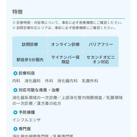
ッ
は
ク
こ
特徴
ナ
ち
ビ
診療時間・内容等について、事前に必ず医療機関にご確認ください。
ら
に
訪問診療対応エリアは、事前に必ず医療機関にご確認ください。
関
広
す
広
告
訪問診療
オンライン診療
バリアフリー
る
告
代
お
出
マイナンバー保
セカンドオピニ
理
問
稿
駅徒歩5分圏内
険証
オン対応
店
い
の
合
の
お
診療科目
わ
方
問
内科 消化器科 外科 消化器内科 乳腺外科
せ
い
は
は
合
対応可能な疾患・治療
こ
こ
わ
消化器系領域の一次診療／上部消化管内視鏡検査／乳腺領域
ち
ち
せ
の一次診療／漢方薬の処方
ら
ら
は
予防接種
こ
こち
インフルエンザ
ち
広
らは
広
ら
告
専門医
マイ
告
出
ナビ
消化器内視鏡専門医／乳腺専門医