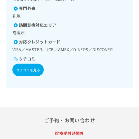
出
稿
クリ
資
稿
ニッ
専門外来
の
料
クナ
の
お
の
乳腺
ビサ
お
問
ご
イト
訪問診療対応エリア
問
い
請
への
い
高槻市
合
お問
求
合
合せ
わ
は
対応クレジットカード
フォ
わ
せ
こ
VISA／MASTER／JCB／AMEX／DINERS／DISCOVER
ーム
せ
は
ち
とな
は
こ
クチコミ
ら
りま
こ
ち
す。
ち
クチコミを見る
ら
クリ
無
ら
ニッ
料
クの
資
情
予
料
報
約・
の
症状
拡
のご
ご
充
相談
請
の
など
求
お
はで
ご予約・お問い合わせ
は
申
きま
こ
せん
し
診療受付時間外
ので
ち
込