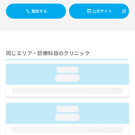
ご了
ら
み
承く
は
ださ
電話する
公式サイト
こ
無
い。
ち
料
ら
情
報
拡
掲
充
載
同じエリア・診療科目のクリニック
の
情
お
報
申
の
loading...
し
修
込
正
loading...
み
は
は
こ
こ
ち
ち
ら
ら
loading...
そ
loading...
の
他
の