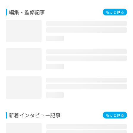
ご了
ら
み
承く
は
ださ
編集・監修記事
もっと見る
こ
無
い。
ち
料
ら
情
報
loading...
拡
掲
充
載
の
情
お
報
申
の
loading...
し
修
込
正
み
は
は
こ
こ
ち
loading...
ち
ら
ら
そ
新着インタビュー記事
もっと見る
の
他
の