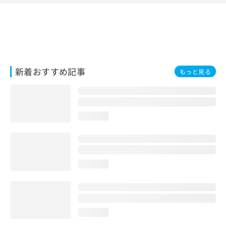
出
稿
クリ
資
稿
ニッ
の
料
クナ
の
お
の
ビサ
お
問
ご
イト
問
い
請
への
い
合
お問
求
合
合せ
わ
は
新着おすすめ記事
もっと見る
フォ
わ
せ
こ
ーム
せ
は
ち
とな
は
こ
ら
りま
こ
ち
す。
ち
ら
クリ
loading...
無
ら
ニッ
料
クの
資
情
予
料
報
約・
の
症状
拡
loading...
のご
ご
充
相談
請
の
など
求
お
はで
は
申
きま
こ
せん
し
loading...
ので
ち
込