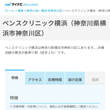
一
般
ホーム
関東
神奈川県
横浜市神奈川区
ベンスクリニック横浜（神奈川県
ユ
ベンスクリニック横浜（神奈川県横
ー
ザ
浜市神奈川区）
ー
の
方
ベンスクリニック横浜は神奈川県横浜市神奈川区にあります。JR横
は
浜線の横浜が最寄り駅（徒歩１分）です。
こ
ち
ら
医
特徴
マ
アクセス
診療時間
紹介記事
医師
療
イ
関
ナ
係
ビ
者
特徴
ク
の
リ
診療時間・内容等について、事前に必ず医療機関にご確認ください。
方
ニ