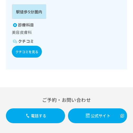
ッ
は
ク
こ
駅徒歩5分圏内
ナ
ち
ビ
ら
診療科目
に
美容皮膚科
関
広
す
広
クチコミ
告
る
告
代
お
出
クチコミを見る
理
問
稿
店
い
の
合
の
お
わ
方
問
せ
い
は
は
合
こ
こ
わ
ち
ち
せ
ご予約・お問い合わせ
ら
ら
は
こ
こち
電話する
公式サイト
ち
広
らは
広
ら
告
マイ
告
出
ナビ