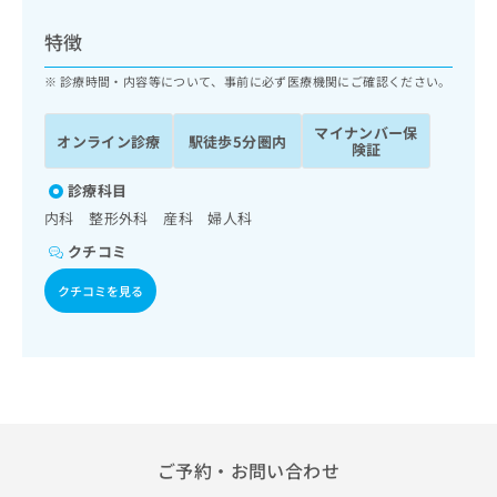
ッ
は
ク
こ
特徴
ナ
ち
ビ
診療時間・内容等について、事前に必ず医療機関にご確認ください。
ら
に
関
マイナンバー保
広
オンライン診療
駅徒歩5分圏内
す
広
険証
告
る
告
代
お
診療科目
出
理
問
稿
内科 整形外科 産科 婦人科
店
い
の
クチコミ
合
の
お
わ
方
問
クチコミを見る
せ
い
は
は
合
こ
こ
わ
ち
ち
せ
ら
ら
は
こ
こち
ち
広
らは
広
ら
告
ご予約・お問い合わせ
マイ
告
出
ナビ