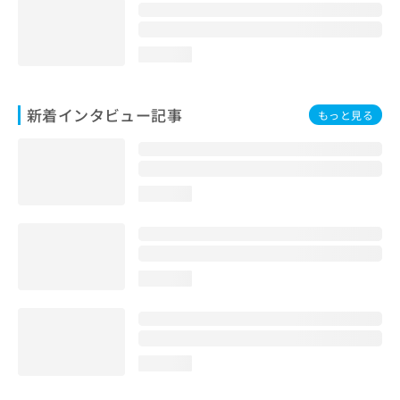
loading...
新着インタビュー記事
もっと見る
loading...
loading...
loading...