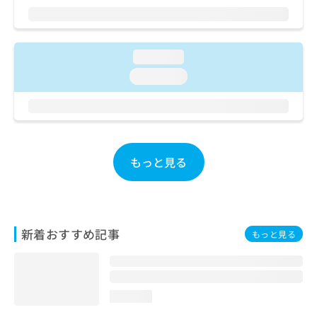
ご了
ら
み
承く
は
ださ
こ
無
い。
ち
料
loading...
ら
情
loading...
報
拡
掲
充
載
の
情
お
報
申
の
もっと見る
し
修
込
正
み
は
は
こ
こ
ち
新着おすすめ記事
もっと見る
ち
ら
ら
そ
の
loading...
他
の