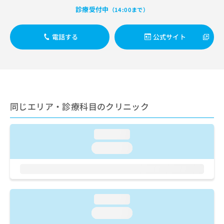
出
稿
クリ
資
診療受付中
（14:00まで）
稿
ニッ
の
料
クナ
の
お
の
ビサ
お
問
ご
電話する
公式サイト
イト
問
い
請
への
い
合
お問
求
合
合せ
わ
は
フォ
わ
せ
こ
ーム
せ
は
ち
とな
は
こ
ら
りま
こ
ち
同じエリア・診療科目のクリニック
す。
ち
ら
クリ
無
ら
ニッ
料
クの
loading...
資
情
予
料
loading...
報
約・
の
症状
拡
のご
ご
充
相談
請
の
など
求
お
はで
は
申
loading...
きま
こ
せん
し
loading...
ので
ち
込