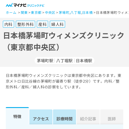
一
般
ホーム
関東
東京都
中央区
茅場町
,
八丁堀
,
日本橋
日本橋茅場町ウィメ
ユ
内科
整形外科
産科
婦人科
ー
ザ
日本橋茅場町ウィメンズクリニック
ー
（東京都中央区）
の
方
は
茅場町駅
八丁堀駅
日本橋駅
こ
ち
日本橋茅場町ウィメンズクリニックは東京都中央区にあります。東
ら
京メトロ日比谷線の茅場町が最寄り駅（徒歩2分）です。内科／整
形外科／産科／婦人科の診察をしています。
医
マ
療
イ
関
ナ
係
ビ
者
ク
特徴
アクセス
診療時間
紹介記事
医師
の
リ
方
ニ