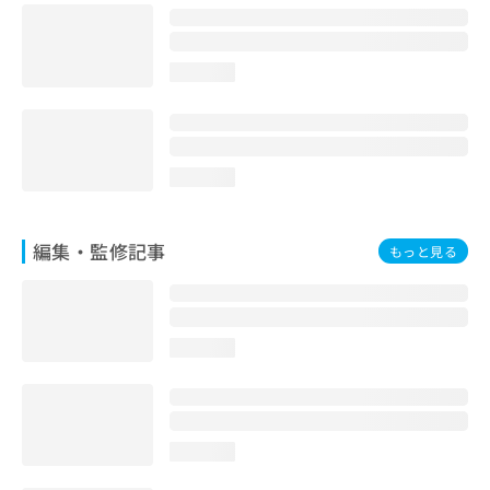
お
問
い
loading...
合
わ
せ
は
こ
loading...
ち
ら
編集・監修記事
もっと見る
loading...
loading...