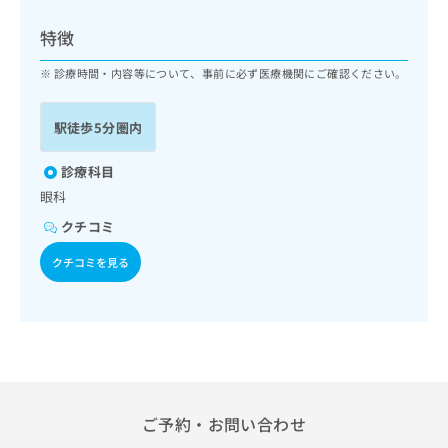
ッ
は
ク
こ
特徴
ナ
ち
ビ
診療時間・内容等について、事前に必ず医療機関にご確認ください。
ら
に
関
広
駅徒歩5分圏内
す
広
告
る
告
代
お
診療科目
出
理
問
稿
眼科
店
い
の
クチコミ
合
の
お
わ
方
問
クチコミを見る
せ
い
は
は
合
こ
こ
わ
ち
ち
せ
ら
ら
は
こ
こち
ち
広
らは
広
ら
告
ご予約・お問い合わせ
マイ
告
出
ナビ