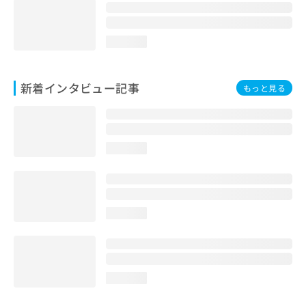
loading...
新着インタビュー記事
もっと見る
loading...
loading...
loading...