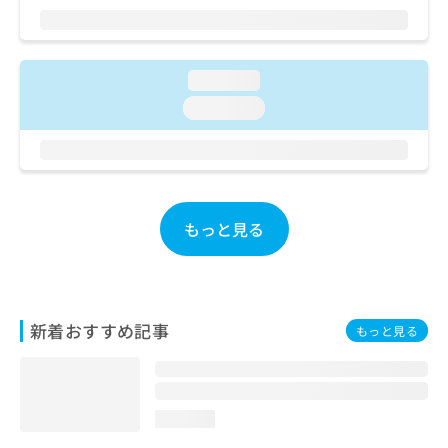
ご了
ら
み
承く
は
ださ
こ
無
い。
ち
料
loading...
ら
情
loading...
報
拡
掲
充
載
の
情
お
報
申
の
もっと見る
し
修
込
正
み
は
は
こ
こ
ち
新着おすすめ記事
もっと見る
ち
ら
ら
そ
の
loading...
他
の