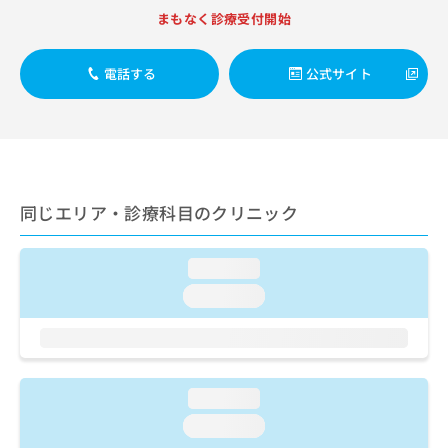
出
稿
クリ
資
まもなく診療受付開始
稿
ニッ
の
料
クナ
の
お
の
ビサ
お
問
ご
電話する
公式サイト
イト
問
い
請
への
い
合
お問
求
合
合せ
わ
は
フォ
わ
せ
こ
ーム
せ
は
ち
とな
は
こ
ら
りま
こ
ち
同じエリア・診療科目のクリニック
す。
ち
ら
クリ
無
ら
ニッ
料
クの
loading...
資
情
予
料
loading...
報
約・
の
症状
拡
のご
ご
充
相談
請
の
など
求
お
はで
は
申
loading...
きま
こ
せん
し
loading...
ので
ち
込