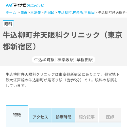
一
般
ホーム
関東
東京都
新宿区
牛込柳町
,
神楽坂
,
早稲田
牛込柳町弁天眼科
ユ
眼科
ー
ザ
牛込柳町弁天眼科クリニック（東京
ー
都新宿区）
の
方
は
牛込柳町駅
神楽坂駅
早稲田駅
こ
ち
牛込柳町弁天眼科クリニックは東京都新宿区にあります。都営地下
ら
鉄大江戸線の牛込柳町が最寄り駅（徒歩5分）です。眼科の診察を
しています。
医
マ
療
イ
関
ナ
係
ビ
者
ク
特徴
アクセス
診療時間
紹介記事
医師
の
リ
方
ニ