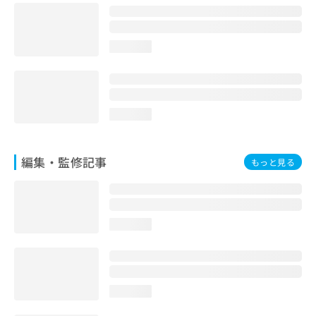
お
問
い
loading...
合
わ
せ
は
こ
loading...
ち
ら
編集・監修記事
もっと見る
loading...
loading...