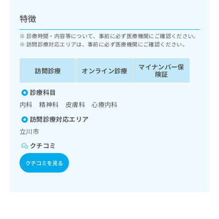
ッ
は
ク
こ
特徴
ナ
ち
ビ
診療時間・内容等について、事前に必ず医療機関にご確認ください。
ら
に
訪問診療対応エリアは、事前に必ず医療機関にご確認ください。
関
広
す
広
マイナンバー保
告
訪問診療
オンライン診療
る
険証
告
代
お
出
理
診療科目
問
稿
店
い
の
内科 精神科 皮膚科 心療内科
合
の
お
訪問診療対応エリア
わ
方
問
立川市
せ
い
は
は
合
こ
クチコミ
こ
わ
ち
ち
せ
クチコミを見る
ら
ら
は
こ
こち
ち
広
らは
広
ら
告
マイ
告
出
ナビ