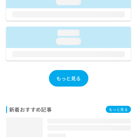
ご了
loading...
ら
み
承く
は
ださ
こ
無
い。
ち
料
ら
情
loading...
報
拡
loading...
掲
充
載
の
情
お
報
申
の
し
修
込
もっと見る
正
み
は
は
こ
こ
ち
ち
ら
ら
新着おすすめ記事
もっと見る
そ
の
他
の
loading...