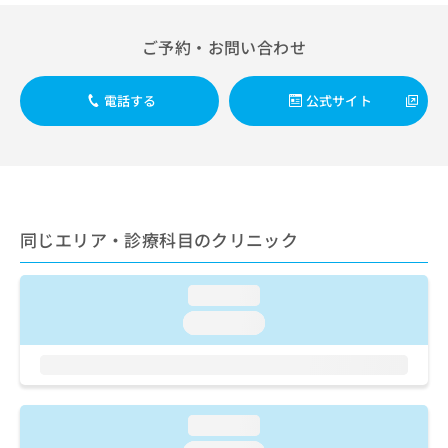
出
稿
クリ
資
稿
ニッ
の
料
クナ
ご予約・お問い合わせ
の
お
の
ビサ
お
問
ご
イト
問
い
請
への
電話する
公式サイト
い
合
お問
求
合
合せ
わ
は
フォ
わ
せ
こ
ーム
せ
は
ち
とな
は
こ
ら
りま
こ
ち
す。
ち
ら
クリ
同じエリア・診療科目のクリニック
無
ら
ニッ
料
クの
資
情
予
料
loading...
報
約・
の
症状
拡
loading...
のご
ご
充
相談
請
の
など
求
お
はで
は
申
きま
こ
せん
し
loading...
ので
ち
込