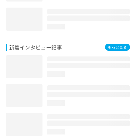
loading...
新着インタビュー記事
もっと見る
loading...
loading...
loading...