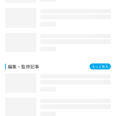
お
問
い
合
わ
loading...
せ
は
こ
ち
loading...
ら
編集・監修記事
もっと見る
loading...
loading...