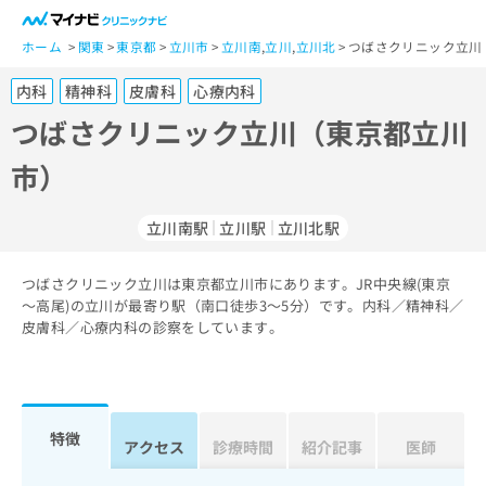
一
般
ホーム
関東
東京都
立川市
立川南
,
立川
,
立川北
つばさクリニック立川
ユ
内科
精神科
皮膚科
心療内科
ー
ザ
つばさクリニック立川（東京都立川
ー
市）
の
方
は
立川南駅
立川駅
立川北駅
こ
ち
つばさクリニック立川は東京都立川市にあります。JR中央線(東京
ら
～高尾)の立川が最寄り駅（南口徒歩3～5分）です。内科／精神科／
皮膚科／心療内科の診察をしています。
医
マ
療
イ
関
ナ
係
ビ
者
ク
特徴
アクセス
診療時間
紹介記事
医師
の
リ
方
ニ