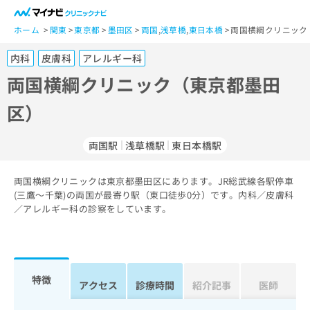
一
般
ホーム
関東
東京都
墨田区
両国
,
浅草橋
,
東日本橋
両国横綱クリニック
ユ
内科
皮膚科
アレルギー科
ー
ザ
両国横綱クリニック（東京都墨田
ー
区）
の
方
は
両国駅
浅草橋駅
東日本橋駅
こ
ち
両国横綱クリニックは東京都墨田区にあります。JR総武線各駅停車
ら
(三鷹～千葉)の両国が最寄り駅（東口徒歩0分）です。内科／皮膚科
／アレルギー科の診察をしています。
医
マ
療
イ
関
ナ
係
ビ
者
ク
特徴
アクセス
診療時間
紹介記事
医師
の
リ
方
ニ