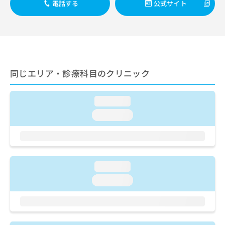
ご了
ら
電話する
公式サイト
み
承く
は
ださ
こ
無
い。
ち
料
ら
情
報
拡
掲
同じエリア・診療科目のクリニック
充
載
の
情
お
報
loading...
申
の
loading...
し
修
込
正
み
は
は
こ
こ
ち
loading...
ち
ら
ら
loading...
そ
の
他
の