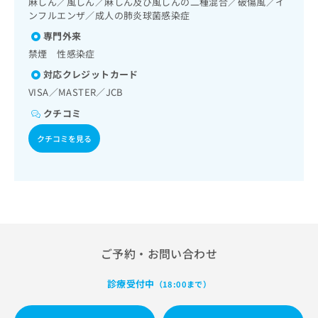
麻しん／風しん／麻しん及び風しんの二種混合／破傷風／イ
出
稿
クリ
資
／血液・免疫系領域の一次診療／漢方薬の処方
ンフルエンザ／成人の肺炎球菌感染症
稿
ニッ
の
料
クナ
の
お
専門外来
の
ビサ
お
問
ご
禁煙 性感染症
イト
問
い
請
への
対応クレジットカード
い
合
お問
求
合
合せ
わ
VISA／MASTER／JCB
は
フォ
わ
せ
こ
クチコミ
ーム
せ
は
ち
とな
は
こ
ら
りま
クチコミを見る
こ
ち
す。
ち
ら
クリ
無
ら
ニッ
料
クの
資
情
予
料
報
約・
の
症状
拡
のご
ご
充
相談
請
ご予約・お問い合わせ
の
など
求
お
はで
は
申
きま
診療受付中
（18:00まで）
こ
せん
し
ので
ち
込