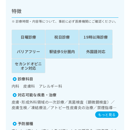
ッ
は
ク
こ
特徴
ナ
ち
ビ
診療時間・内容等について、事前に必ず医療機関にご確認ください。
ら
に
関
広
日曜診療
祝日診療
19時以降診療
す
広
告
る
告
代
お
出
バリアフリー
駅徒歩5分圏内
外国語対応
理
問
稿
店
い
の
セカンドオピニ
合
の
お
オン対応
わ
方
問
せ
診療科目
い
は
は
合
内科 皮膚科 アレルギー科
こ
こ
わ
ち
対応可能な疾患・治療
ち
せ
ら
ら
皮膚･形成外科領域の一次診療／真菌検査（顕微鏡検査）／
は
皮膚生検／凍結療法／アトピー性皮膚炎の治療／禁煙指導
こ
こち
（ニコチン依存症管理）／睡眠障害／認知症／呼吸器領域の
ち
もっと見る
広
らは
一次診療／在宅持続陽圧呼吸療法（睡眠時無呼吸症候群治
広
ら
告
マイ
予防接種
療）／消化器系領域の一次診療／腎･泌尿器系領域の一次診
告
出
ナビ
療／糖尿病患者教育（食事療法、運動療法、自己血糖測定）