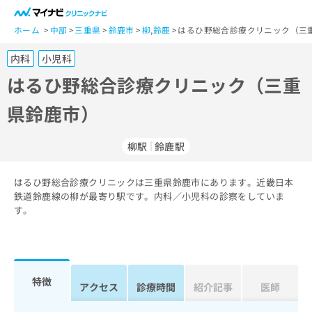
一
般
ホーム
中部
三重県
鈴鹿市
柳
,
鈴鹿
はるひ野総合診療クリニック（三重
ユ
内科
小児科
ー
ザ
はるひ野総合診療クリニック（三重
ー
県鈴鹿市）
の
方
は
柳駅
鈴鹿駅
こ
ち
はるひ野総合診療クリニックは三重県鈴鹿市にあります。近畿日本
ら
鉄道鈴鹿線の柳が最寄り駅です。内科／小児科の診察をしていま
す。
医
マ
療
イ
関
ナ
係
ビ
者
ク
特徴
アクセス
診療時間
紹介記事
医師
の
リ
方
ニ