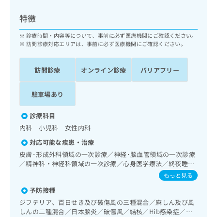
ッ
は
ク
こ
特徴
ナ
ち
ビ
診療時間・内容等について、事前に必ず医療機関にご確認ください。
ら
に
訪問診療対応エリアは、事前に必ず医療機関にご確認ください。
関
広
す
広
告
訪問診療
オンライン診療
バリアフリー
る
告
代
お
出
理
問
稿
駐車場あり
店
い
の
合
の
お
診療科目
わ
方
問
内科 小児科 女性内科
せ
い
は
は
合
対応可能な疾患・治療
こ
こ
わ
皮膚･形成外科領域の一次診療／神経･脳血管領域の一次診療
ち
ち
せ
／精神科・神経科領域の一次診療／心身医学療法／終夜睡眠
ら
ら
は
ポリグラフィー／禁煙指導（ニコチン依存症管理）／思春期
もっと見る
こ
のうつ病又は躁うつ病／睡眠障害／認知症／眼領域の一次診
こち
予防接種
ち
療／耳鼻咽喉領域の一次診療／純音聴力検査／呼吸器領域の
広
らは
広
ら
一次診療／在宅持続陽圧呼吸療法（睡眠時無呼吸症候群治
告
ジフテリア、百日せき及び破傷風の三種混合／麻しん及び風
マイ
療）／在宅酸素療法／消化器系領域の一次診療／肝･胆道・
告
出
しんの二種混合／日本脳炎／破傷風／結核／Hib感染症／小
ナビ