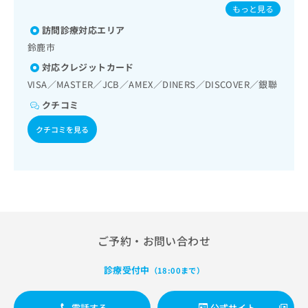
膵臓領域の一次診療／循環器系領域の一次診療／腎･泌尿器
出
児の肺炎球菌感染症／ヒトパピローマウイルス感染症／水痘
稿
クリ
資
もっと見る
系領域の一次診療／婦人科領域の一次診療／更年期障害治療
稿
ニッ
／インフルエンザ／成人の肺炎球菌感染症／おたふくかぜ／
の
料
／乳腺領域の一次診療／内分泌･代謝･栄養領域の一次診療／
クナ
訪問診療対応エリア
の
A型肝炎／B型肝炎／ロタウイルス感染症
お
の
ビサ
内分泌機能検査／インスリン療法／糖尿病患者教育（食事療
お
問
鈴鹿市
ご
イト
法、運動療法、自己血糖測定）／糖尿病による合併症に対す
問
い
請
への
対応クレジットカード
る継続的な管理及び指導／血液・免疫系領域の一次診療／
い
合
お問
求
筋・骨格系及び外傷領域の一次診療／小児領域の一次診療／
VISA／MASTER／JCB／AMEX／DINERS／DISCOVER／銀聯
合
合せ
わ
は
乳幼児の育児相談／医療用麻薬によるがん疼痛治療／がんに
フォ
わ
せ
こ
クチコミ
伴う精神症状のケア／漢方薬の処方／在宅における看取り
ーム
せ
は
ち
とな
は
こ
クチコミを見る
ら
りま
こ
ち
す。
ち
ら
クリ
無
ら
ニッ
料
クの
資
情
予
料
報
約・
の
症状
拡
のご
ご
充
ご予約・お問い合わせ
相談
請
の
など
求
お
はで
診療受付中
は
（18:00まで）
申
きま
こ
せん
し
ので
ち
込
電話する
公式サイト