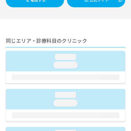
ご了
ら
み
承く
は
ださ
こ
無
い。
ち
料
ら
情
報
拡
同じエリア・診療科目のクリニック
掲
充
載
の
情
お
loading...
報
申
の
loading...
し
修
込
正
み
は
は
こ
こ
ち
loading...
ち
ら
loading...
ら
そ
の
他
の