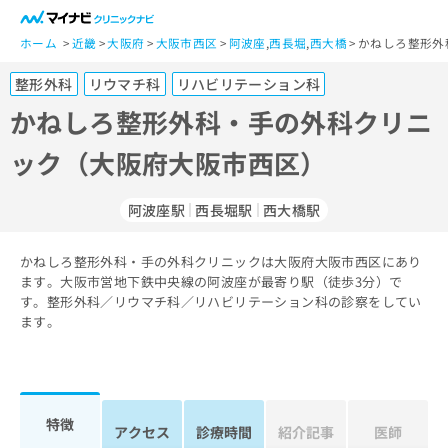
一
般
ホーム
近畿
大阪府
大阪市西区
阿波座
,
西長堀
,
西大橋
かねしろ整形外
ユ
整形外科
リウマチ科
リハビリテーション科
ー
ザ
かねしろ整形外科・手の外科クリニ
ー
ック（大阪府大阪市西区）
の
方
は
阿波座駅
西長堀駅
西大橋駅
こ
ち
かねしろ整形外科・手の外科クリニックは大阪府大阪市西区にあり
ら
ます。大阪市営地下鉄中央線の阿波座が最寄り駅（徒歩3分）で
す。整形外科／リウマチ科／リハビリテーション科の診察をしてい
医
マ
ます。
療
イ
関
ナ
係
ビ
者
ク
の
リ
特徴
アクセス
診療時間
紹介記事
医師
方
ニ