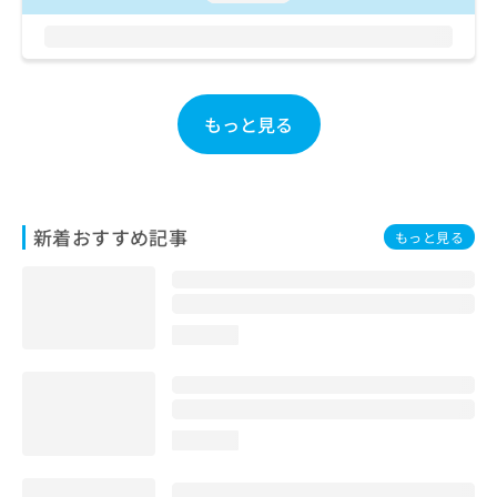
お
問
い
合
わ
もっと見る
せ
は
こ
ち
ら
新着おすすめ記事
もっと見る
loading...
loading...