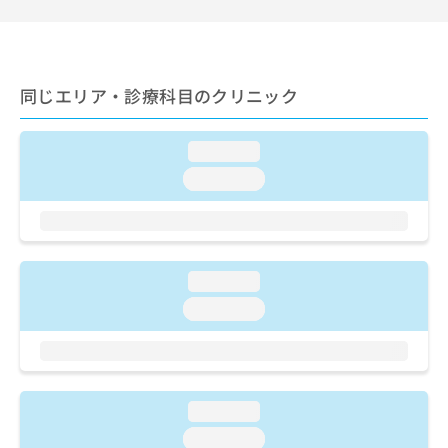
ご了
ら
み
承く
は
ださ
こ
無
い。
ち
料
ら
同じエリア・診療科目のクリニック
情
報
拡
掲
loading...
充
載
の
情
loading...
お
報
申
の
し
修
込
正
み
は
loading...
は
こ
loading...
こ
ち
ち
ら
ら
そ
の
loading...
他
loading...
の