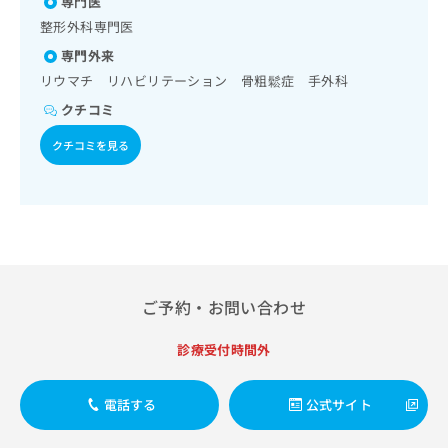
専門医
出
稿
クリ
資
稿
ニッ
整形外科専門医
の
料
クナ
の
お
の
専門外来
ビサ
お
問
ご
イト
リウマチ リハビリテーション 骨粗鬆症 手外科
問
い
請
への
い
合
クチコミ
お問
求
合
合せ
わ
は
フォ
わ
クチコミを見る
せ
こ
ーム
せ
は
ち
とな
は
こ
ら
りま
こ
ち
す。
ち
ら
クリ
無
ら
ニッ
料
クの
資
情
予
料
報
約・
ご予約・お問い合わせ
の
症状
拡
のご
ご
充
相談
診療受付時間外
請
の
など
求
お
はで
は
申
きま
電話する
公式サイト
こ
せん
し
ので
ち
込