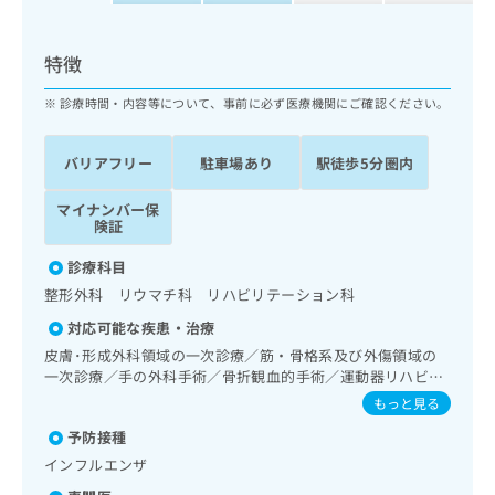
ッ
は
ク
こ
ナ
特徴
ち
ビ
ら
に
診療時間・内容等について、事前に必ず医療機関にご確認ください。
関
広
す
広
告
バリアフリー
駐車場あり
駅徒歩5分圏内
る
告
代
お
出
理
マイナンバー保
問
稿
険証
店
い
の
合
の
お
診療科目
わ
方
問
整形外科 リウマチ科 リハビリテーション科
せ
い
は
は
合
対応可能な疾患・治療
こ
こ
わ
ち
皮膚･形成外科領域の一次診療／筋・骨格系及び外傷領域の
ち
せ
一次診療／手の外科手術／骨折観血的手術／運動器リハビリ
ら
ら
は
テーション
もっと見る
こ
こち
ち
予防接種
広
らは
広
ら
告
インフルエンザ
マイ
告
出
ナビ